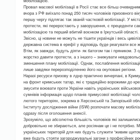
мобілізацією.
Провал масової мобілізації в Росії стає все більш очевидни
вчора з РФ виїхало понад 250 тисяч чоловіків призовного вік
першу чергу підлягає так званій частковій мобілізації. У мі
протести, які переростають у заворушення, є прецеденти са
мобілізацією та перший вбитий воєнком в Іркутській області.
Звісно, ці новини не можуть не тішити українців і весь цивіл
державна система в ерефії у відповідь буде реагувати все 
Втім, як завжди, будуть діяти- як батогом так і пряником. З
жорстко давити протести, а з іншого – знижувати невдовольс
зменшення плану мобілізації. Однак, послаблення мобілізац
лише завдяки перерозподіленню його на окуповані регіони.
Наразі ресурси призову в лднр практично вичерпані, в Кри
на фронт кримських татар, які є традиційно ворожими до кре
змусити воювати проти України навіть українських військовоп
сумнівів інформація щодо планів примусової мобілізації чоло
лютого територіях, зокрема в Херсонській та Запорізькій об
Інституту дослідження війни (ISW) розпочати масову мобілі
одразу після оголошення анексії.
Зрозуміло, що абсолютна більшість чоловіків які залишилис
добровільно не збираються, але росіянам це і не потрібно. М
українських територій для них будуть служити “живим щитом
вже будуть стояти загороджувальні загони з професійних рос