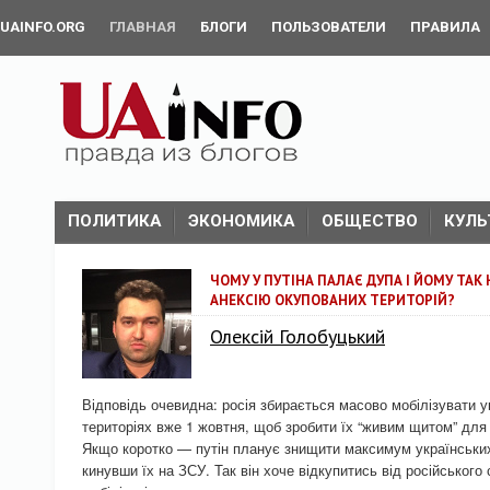
UAINFO.ORG
ГЛАВНАЯ
БЛОГИ
ПОЛЬЗОВАТЕЛИ
ПРАВИЛА
ПОЛИТИКА
ЭКОНОМИКА
ОБЩЕСТВО
КУЛЬ
ЧОМУ У ПУТІНА ПАЛАЄ ДУПА І ЙОМУ ТА
АНЕКСІЮ ОКУПОВАНИХ ТЕРИТОРІЙ?
Олексій Голобуцький
Відповідь очевидна: росія збирається масово мобілізувати у
територіях вже 1 жовтня, щоб зробити їх “живим щитом” для
Якщо коротко — путін планує знищити максимум українських 
кинувши їх на ЗСУ. Так він хоче відкупитись від російського