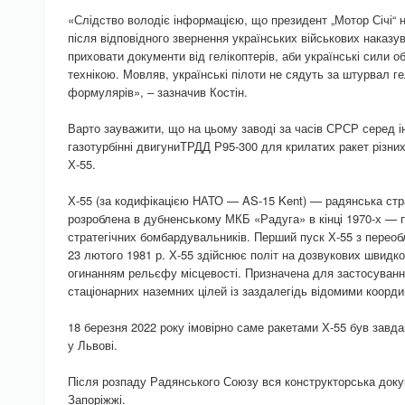
«Слідство володіє інформацією, що президент „Мотор Січі“ 
після відповідного звернення українських військових наказу
приховати документи від гелікоптерів, аби українські сили 
технікою. Мовляв, українські пілоти не сядуть за штурвал г
формулярів», – зазначив Костін.
Варто зауважити, що на цьому заводі за часів СРСР серед і
газотурбінні двигуниТРДД Р95-300 для крилатих ракет різних 
Х-55.
Х-55 (за кодифікацією НАТО — AS-15 Kent) — радянська стра
розроблена в дубненському МКБ «Радуга» в кінці 1970-х — п
стратегічних бомбардувальників. Перший пуск Х-55 з переоб
23 лютого 1981 р. Х-55 здійснює політ на дозвукових швидк
огинанням рельєфу місцевості. Призначена для застосуванн
стаціонарних наземних цілей із заздалегідь відомими коорд
18 березня 2022 року імовірно саме ракетами Х-55 був завд
у Львові.
Після розпаду Радянського Союзу вся конструкторська доку
Запоріжжі.