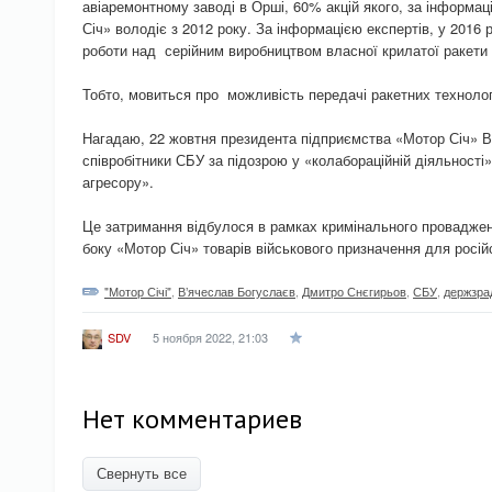
авіаремонтному заводі в Орші, 60% акцій якого, за інформа
Січ» володіє з 2012 року. За інформацією експертів, у 2016
роботи над серійним виробництвом власної крилатої ракети
Тобто, мовиться про можливість передачі ракетних технолог
Нагадаю, 22 жовтня президента підприємства «Мотор Січ» 
співробітники СБУ за підозрою у «колабораційній діяльності»
агресору».
Це затримання відбулося в рамках кримінального проваджен
боку «Мотор Січ» товарів військового призначення для росій
"Мотор Січі"
,
В’ячеслав Богуслаєв
,
Дмитро Снєгирьов
,
СБУ
,
держзра
5 ноября 2022, 21:03
SDV
Нет комментариев
Свернуть все