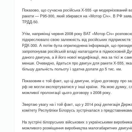
Показово, що сучасна російська Х-555 -це модернізований ва
ракети — Р95-300, який збирався на «Мотор Січ». В РФ зая
ТРДД-50.
Утім, наприкінці червня 2008 року ВАТ «Мотор Січ» розповсю
підкреслювало свою залежність від російських підприємств
РДК-300. А потім була оприлюднена інформація, що презид
запропонував російській владі налагодити в підмосковній Ду
даного двигуна, а й його нової модифікації, яка за тієї ж са
менше. Очевидно, йдеться про двигун для ракети Х-555, яка в
більшу дальність польоту і здатна долати до 5 тис. км.
Показовим є той факт, що ці двигуни, згідно договору про за
рф не могли експортуватися у інші країни. На мою думку, 
можливої пролонгації цього договору з 2008 року.
Звертаю увагу на і той факт, що у 2014 році делегація Держ
комітету Республіки Білорусь зустрічалася з представника
На зустрічі білоруських військових з українськими виробни
можливого розміщення виробництва малогабаритних двигунів