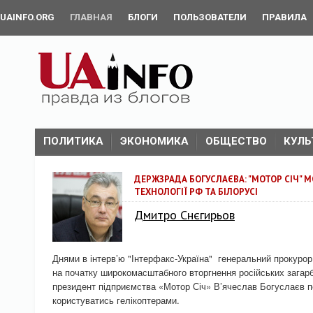
UAINFO.ORG
ГЛАВНАЯ
БЛОГИ
ПОЛЬЗОВАТЕЛИ
ПРАВИЛА
ПОЛИТИКА
ЭКОНОМИКА
ОБЩЕСТВО
КУЛЬ
ДЕРЖЗРАДА БОГУСЛАЄВА: "МОТОР СІЧ" 
ТЕХНОЛОГІЇ РФ ТА БІЛОРУСІ
Дмитро Снєгирьов
Днями в інтерв’ю "Інтерфакс-Україна" генеральний прокурор
на початку широкомасштабного вторгнення російських загарб
президент підприємства «Мотор Січ» В’ячеслав Богуслаєв
користуватись гелікоптерами.