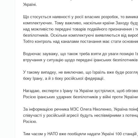
Україні.
Що стосується наявності у росії власних розробок, то виника
комплектуючих. Тому важливо, наскільки країни Заходу буду
над можливістю передачі товарів подвійного призначення і 
безпілотників. Оскільки комплектуючі виявляються від вироб
Тобто контроль над каналами постачання має стати основни
Водночас зауважу, що також треба взяти до уваги позицію І
втручання у ситуацію щодо передачі іранських безпілотників і
У такому випадку, не виключаю, що Ізраїль вже буде розгляд
боку Ірану, а й з боку російської федерації.
Нагадаю, експерти з Ірану та України зустрілися, щоб обго
Росією іранських ударних безпілотників у війні проти України
За інформацією речника МЗС Олега Ніколенко, Україна поін
співучасті у російській агресії будуть неспівмірними з потен
Росією.
Тим часом у НАТО вже пообіцяли надати Україні 100 станцій 