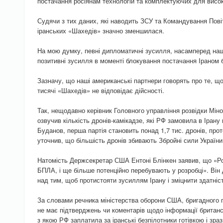
постачання росіянам технологій та комплектуючих для висок
Судячи з тих даних, які наводить ЗСУ та Командування Пові
іранських «Шахедів» значно зменшилася.
На мою думку, певні дипломатичні зусилля, насамперед наш
позитивні зусилля в моменті блокування постачання Іраном бе
Зазначу, що наші американські партнери говорять про те, щ
тисячі «Шахедів» не відповідає дійсності.
Так, нещодавно керівник Головного управління розвідки Мін
озвучив кількість дронів-камікадзе, які РФ замовила в Ірану
Буданов, перша партія становить понад 1,7 тис. дронів, прот
уточнив, що більшість дронів збивають Збройні сили України
Натомість Держсекретар США Ентоні Блінкен заявив, що «Ро
БПЛА, і ще більше потенційно перебувають у розробці». Ві
над тим, щоб протистояти зусиллям Ірану і зміцнити здатніст
За словами речника міністерства оборони США, бригадного 
не має підтверджень чи коментарів щодо інформації британс
з якою РФ заплатила за іранські безпілотники готівкою і зраз