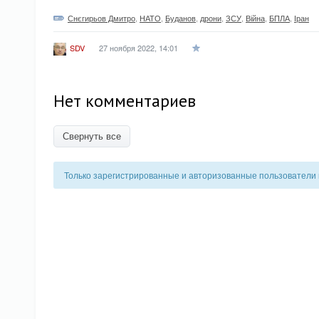
Снєгирьов Дмитро
,
НАТО
,
Буданов
,
дрони
,
ЗСУ
,
Війна
,
БПЛА
,
Іран
27 ноября 2022, 14:01
SDV
Нет комментариев
Свернуть все
Только зарегистрированные и авторизованные пользователи 