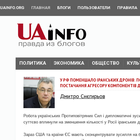
UAINFO.ORG
ГЛАВНАЯ
БЛОГИ
ПОЛЬЗОВАТЕЛИ
ПРАВИЛА
ПОЛИТИКА
ЭКОНОМИКА
ОБЩЕСТВО
КУЛЬ
У РФ ПОМЕНШАЛО ІРАНСЬКИХ ДРОНІВ: 
ПОСТАЧАННЯ АГРЕСОРУ КОМПОНЕНТІВ 
Дмитро Снєгирьов
Робота українських Протиповітряних Сил і дипломатичні зус
суттєво вплинули на зменшення кількості у Росії іранських д
Зараз США та країни ЄС мають сконцентрувати зусилля на 