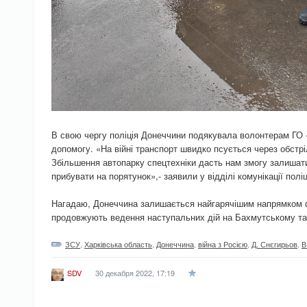
В свою чергу поліція Донеччини подякувала волонтерам ГО 
допомогу. «На війні транспорт швидко псується через обстрі
Збільшення автопарку спецтехніки дасть нам змогу залишат
прибувати на порятунок»,- заявили у відділі комунікації поліц
Нагадаю, Донеччина залишається найгарячішим напрямком ф
продовжують ведення наступальних дій на Бахмутському та 
ЗСУ
,
Харківська область
,
Донеччина
,
війна з Росією
,
Д. Снєгирьов
,
В
30 декабря 2022, 17:19
SDV