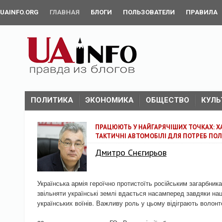
UAINFO.ORG
ГЛАВНАЯ
БЛОГИ
ПОЛЬЗОВАТЕЛИ
ПРАВИЛА
ПОЛИТИКА
ЭКОНОМИКА
ОБЩЕСТВО
КУЛЬ
ПРАЦЮЮТЬ У НАЙГАРЯЧІШИХ ТОЧКАХ: Х
ТАКТИЧНІ АВТОМОБІЛІ ДЛЯ ПОТРЕБ ПО
Дмитро Снєгирьов
Українська армія героїчно протистоїть російським загарбника
звільняти українські землі вдається насамперед завдяки нац
українських воїнів. Важливу роль у цьому відіграють волонт