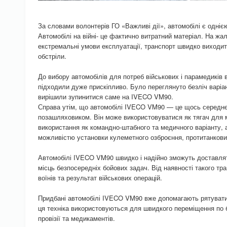
За словами волонтерів ГО «Важливі дії», автомобілі є одніє
Автомобілі на війні- це фактично витратний матеріал. На жаль
екстремальні умови експлуатації, транспорт швидко виходит
обстріли.
До вибору автомобілів для потреб військових і парамедиків 
підходили дуже прискіпливо. Було переглянуто безліч варіант
вирішили зупинитися саме на IVECO VM90.
Справа утім, що автомобілі IVECO VM90 — це щось середнє
позашляховиком. Він може використовуватися як тягач для 
використання як командно-штабного та медичного варіанту, 
можливістю установки кулеметного озброєння, протитанкових
Автомобілі IVECO VM90 швидко і надійно зможуть доставлят
місць безпосередніх бойових задач. Від наявності такого т
воїнів та результат військових операцій.
Придбані автомобілі IVECO VM90 вже допомагають рятувати ж
ця техніка використовуються для швидкого переміщення по
провізії та медикаментів.