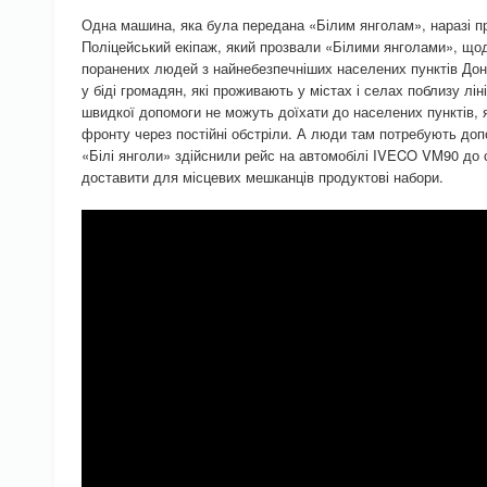
Одна машина, яка була передана «Білим янголам», наразі п
Поліцейський екіпаж, який прозвали «Білими янголами», щ
поранених людей з найнебезпечніших населених пунктів Дон
у біді громадян, які проживають у містах і селах поблизу лі
швидкої допомоги не можуть доїхати до населених пунктів, як
фронту через постійні обстріли. А люди там потребують доп
«Білі янголи» здійснили рейс на автомобілі IVECO VM90 до
доставити для місцевих мешканців продуктові набори.