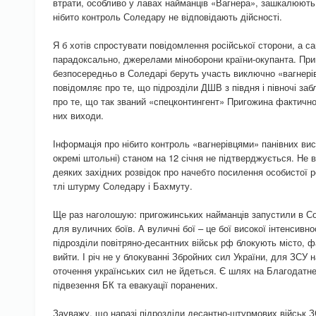
втрати, особливо у лавах найманців «Вагнера», зашкалюють
нібито контроль Соледару не відповідають дійсності.
Я б хотів спростувати повідомлення російської сторони, а с
парадоксально, джерелами міноборони країни-окупанта. При
безпосередньо в Соледарі беруть участь виключно «вагнерів
повідомляє про те, що підрозділи ДШВ з півдня і півночі за
про те, що так званий «спецконтингент» Пригожина фактично
них виходи.
Інформація про нібито контроль «вагнерівцями» панівних ви
окремі штольні) станом на 12 січня не підтверджується. Не в
деяких західних розвідок про начебто посилення особистої 
тлі штурму Соледару і Бахмуту.
Ще раз наголошую: пригожинських найманців запустили в С
для вуличних боїв. А вуличні бої – це бої високої інтенсивнос
підрозділи повітряно-десантних військ рф блокують місто, 
вийти. І річ не у блокуванні Збройних сил України, для ЗСУ 
оточення українських сил не йдеться. Є шлях на Благодатне,
підвезення БК та евакуації поранених.
Зауважу, що наразі підрозділи десантно-штурмових військ 