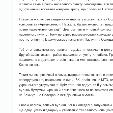
й півночі саме в район населеного пункту Благодатне, аби 
під фізичний і вогневий контроль трасу, що сполучає Бахмут
І саме це – ключове завдання окупантів у моменті взяття С
контроль за «Артемсіллю». На жаль, багато експертів і пре
повне нерозуміння ситуації. Ціль окупантів – повний контрол
населеного пункту. Тому не варто виокремлювати ситуацію в
протистояння на Бахмутському напрямку. Наступ на Соледар
Тобто головна мета противника – відрізати постачання для ук
Другий фланг атаки – район населеного пункту Кліщіївка. П
паралельно з декількох сторін і має на меті встановлення 
Костянтинівка.
Таким чином, російські війська, використавши так зване «рі
перегрупування, накопичивши сили, БК, поліпшивши МТЗ, о
українського угрупування. Крім того, бої ведуться й у самом
вулиць Лумумби, Франка й Коцюбинського та на території см
не Бахмут і не Соледар, а вся Донецька область.
Своєю чергою, запеклі вуличні бої в Соледарі з залученням 
ще одну цікаву підзадачу – утилізацію так званого «спецкон