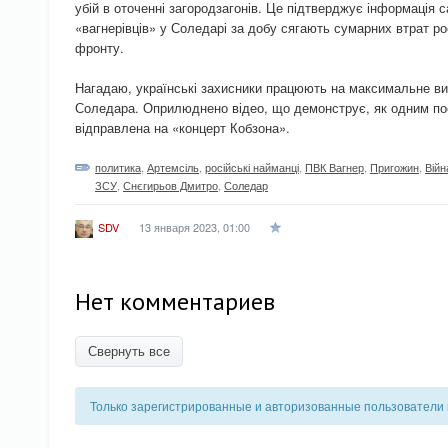
убій в оточенні загородзагонів. Це підтверджує інформація 
«вагнерівців» у Соледарі за добу сягають сумарних втрат рос
фронту.
Нагадаю, українські захисники працюють на максимальне ви
Соледара. Оприлюднено відео, що демонструє, як одним пос
відправлена на «концерт Кобзона».
политика
,
Артемсіль
,
російські найманці
,
ПВК Вагнер
,
Пригожин
,
Війн
ЗСУ
,
Снєгирьов Дмитро
,
Соледар
13 января 2023, 01:00
SDV
Нет комментариев
Свернуть все
Только зарегистрированные и авторизованные пользователи 