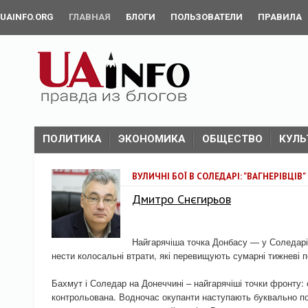
UAINFO.ORG
ГЛАВНАЯ
БЛОГИ
ПОЛЬЗОВАТЕЛИ
ПРАВИЛА
ПОЛИТИКА
ЭКОНОМИКА
ОБЩЕСТВО
КУЛЬ
ВУЛИЧНІ БОЇ В СОЛЕДАРІ: "ВАГНЕРІВЦІВ
Дмитро Снєгирьов
Найгарячіша точка Донбасу — у Соледарі
нести колосальні втрати, які перевищують сумарні тижневі 
Бахмут і Соледар на Донеччині – найгарячіші точки фронту:
контрольована. Водночас окупанти наступають буквально по 