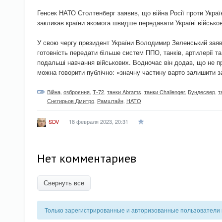
Генсек НАТО Столтенберг заявив, що війна Росії проти Україн
закликав країни якомога швидше передавати Україні військо
У свою чергу президент України Володимир Зеленський заяв
готовність передати більше систем ППО, танків, артилерії та
подальші навчання військових. Водночас він додав, що не п
можна говорити публічно: «значну частину варто залишити 
Війна
,
озброєння
,
Т-72
,
танки Abrams
,
танки Challenger
,
Бундесвер
,
т
Снєгирьов Дмитро
,
Рамштайн
,
НАТО
18 февраля 2023, 20:31
SDV
Нет комментариев
Свернуть все
Только зарегистрированные и авторизованные пользователи 