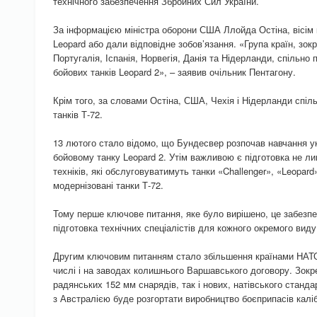
технічного забезпечення Збройних Сил України.
За інформацією міністра оборони США Ллойда Остіна, вісім к
Leopard або дали відповідне зобов’язання. «Група країн, зо
Португалія, Іспанія, Норвегія, Данія та Нідерланди, спільн
бойових танків Leopard 2», – заявив очільник Пентагону.
Крім того, за словами Остіна, США, Чехія і Нідерланди спіл
танків Т-72.
13 лютого стало відомо, що Бундесвер розпочав навчання у
бойовому танку Leopard 2. Утім важливою є підготовка не ли
техніків, які обслуговуватимуть танки «Challenger», «Leopar
модернізовані танки Т-72.
Тому перше ключове питання, яке було вирішено, це забезп
підготовка технічних спеціалістів для кожного окремого виду
Другим ключовим питанням стало збільшення країнами НАТО
числі і на заводах колишнього Варшавського договору. Зок
радянських 152 мм снарядів, так і нових, натівського станд
з Австралією буде розгортати виробництво боєприпасів калі