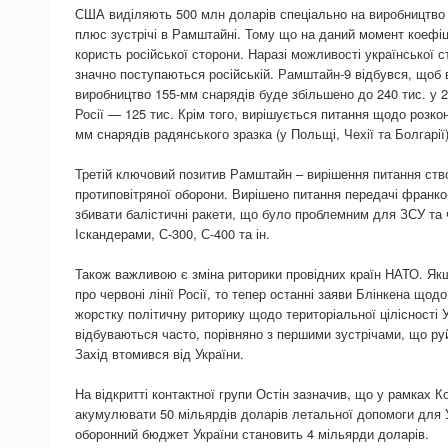
США виділяють 500 млн доларів спеціально на виробництво
плюс зустрічі в Рамштайні. Тому що на даний момент коефіц
користь російської сторони. Наразі можливості української ст
значно поступаються російській. Рамштайн-9 відбувся, щоб
виробництво 155-мм снарядів буде збільшено до 240 тис. у 2
Росії — 125 тис. Крім того, вирішується питання щодо розкон
мм снарядів радянського зразка (у Польщі, Чехії та Болгарії)
Третій ключовий позитив Рамштайн – вирішення питання ств
протиповітряної оборони. Вирішено питання передачі франко
збивати балістичні ракети, що було проблемним для ЗСУ та 
Іскандерами, С-300, С-400 та ін.
Також важливою є зміна риторики провідних країн НАТО. Як
про червоні лінії Росії, то тепер останні заяви Блінкена щод
жорстку політичну риторику щодо територіальної цілісності 
відбуваються часто, порівняно з першими зустрічами, що ру
Захід втомився від України.
На відкритті контактної групи Остін зазначив, що у рамках К
акумулювати 50 мільярдів доларів летальної допомоги для У
оборонний бюджет України становить 4 мільярди доларів.