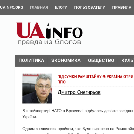
UAINFO.ORG
ГЛАВНАЯ
БЛОГИ
ПОЛЬЗОВАТЕЛИ
ПРАВИЛА
ПОЛИТИКА
ЭКОНОМИКА
ОБЩЕСТВО
КУЛЬ
ПІДСУМКИ РАМШТАЙНУ-9: УКРАЇНА ОТРИ
ППО
Дмитро Снєгирьов
В штабквартирі НАТО в Брюсселі відбулось дев’яте засіданн
України.
Одним з ключових проблем, яке було вирішено на Рамштайн-