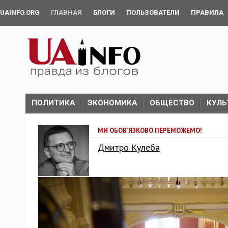
UAINFO.ORG
ГЛАВНАЯ
БЛОГИ
ПОЛЬЗОВАТЕЛИ
ПРАВИЛА
ПОЛИТИКА
ЭКОНОМИКА
ОБЩЕСТВО
КУЛЬ
МИ ОБОВ’ЯЗКОВО ПЕРЕМОЖЕМО!
Дмитро Кулеба