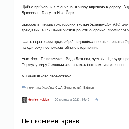
Щойно приїхавши з Мюнхена, я знову вирушаю в дорогу. Ві
Брюссель, Гаагу та Нью-Йорк.
Брюссель: перша тристороння зустріч Україна-ЄС-НАТО для 
тренувань, збільшення обсягів роботи оборонної промисловос
Гаага: переговори щодо зброї, відповідальності, членства Ук
нагоди року повномасштабного вторгнення.
Нью-Йорк: Генасамблея, Рада Безпеки, зустрічі. Це буде про
Формулу миру Зеленського, а також інші важливі рішення.
Ми обов’язково переможемо.
политика
,
Україна
,
США
,
Зеленський
,
Байден
20 февраля 2023, 15:49
dmytro_kuleba
Нет комментариев