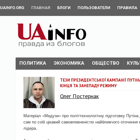
UAINFO.ORG
ГЛАВНАЯ
БЛОГИ
ПОЛЬЗОВАТЕЛИ
ПРАВИЛА
ПОЛИТИКА
ЭКОНОМИКА
ОБЩЕСТВО
КУЛЬ
ТЕЗИ ПРЕЗИДЕНТСЬКОЇ КАМПАНІЇ ПУТІН
КІНЦЯ ТА ЗАНЕПАДУ РЕЖИМУ
Олег Постернак
Матеріал «Медузи» про політтехнологічну підготовку Путіна 
сам по собі цікавий самовпевненістю найближчого оточення
лідера.