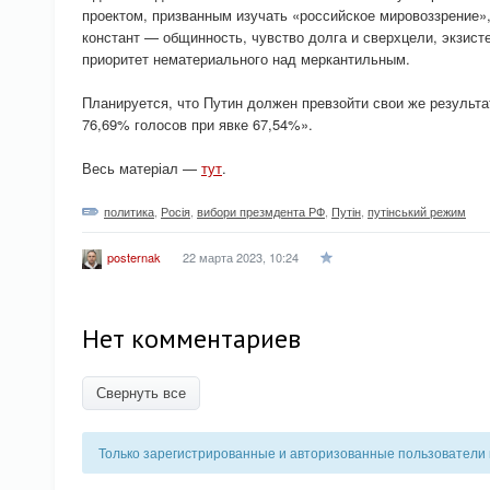
проектом, призванным изучать «российское мировоззрение»,
констант — общинность, чувство долга и сверхцели, экзист
приоритет нематериального над меркантильным.
Планируется, что Путин должен превзойти свои же результа
76,69% голосов при явке 67,54%».
Весь матеріал —
тут
.
политика
,
Росія
,
вибори презмдента РФ
,
Путін
,
путінський режим
22 марта 2023, 10:24
posternak
Нет комментариев
Свернуть все
Только зарегистрированные и авторизованные пользователи 