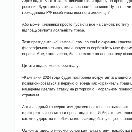
Адже надто багато «але» виникає після ордеру на арешт. До 
росіянин буде голосувати за воєнного злочинця Путіна — чи
громадянина РФ посібником воєнного злочинця?
Або може чиновники просто пустили все на самотік по типу 
відпрацьовувати лояльність треба.
Тези президентської кампанії самі по собі є окремим класич
філософського стилю, коли напускна серйозність має форму
справи. Але, якщо чесно, більше схоже на апологетику кінця
Цитати подаю мовою оригіналу.
«Кампания 2024 года будет построена вокруг антизападного
позиционироваться в первую очередь как «хранитель тради
намерены сделать ставку на риторику о «моральном превос
странами.
Антизападный консерватизм должен постепенно вытеснить 
в риторике чиновников и пропагандистов. Избирателям план
как «государства в себе», мало взаимодействующего с вне
Одной из идеологических основ кампании станут наработки