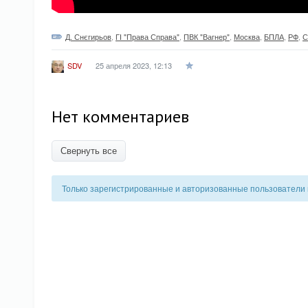
Д. Снєгирьов
,
ГІ "Права Справа"
,
ПВК "Вагнер"
,
Москва
,
БПЛА
,
РФ
,
25 апреля 2023, 12:13
SDV
Нет комментариев
Свернуть все
Только зарегистрированные и авторизованные пользователи 