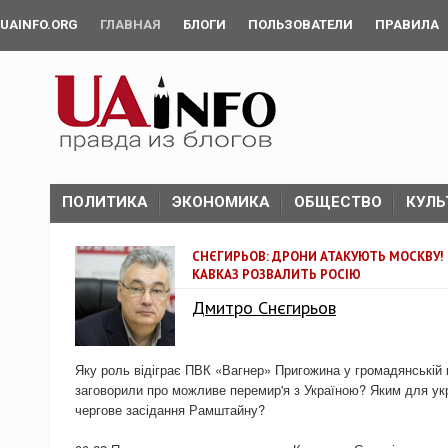
UAINFO.ORG
ГЛАВНАЯ
БЛОГИ
ПОЛЬЗОВАТЕЛИ
ПРАВИЛА
ПОЛИТИКА
ЭКОНОМИКА
ОБЩЕСТВО
КУЛЬ
СНЄГИРЬОВ: ДРОНИ АТАКУЮТЬ МОСКВУ! П
КАВКАЗ РОЗВАЛИТЬ РОСІЮ
Дмитро Снєгирьов
Яку роль відіграє ПВК «Вагнер» Пригожина у громадянській 
заговорили про можливе перемир'я з Україною? Яким для ук
чергове засідання Рамштайну?