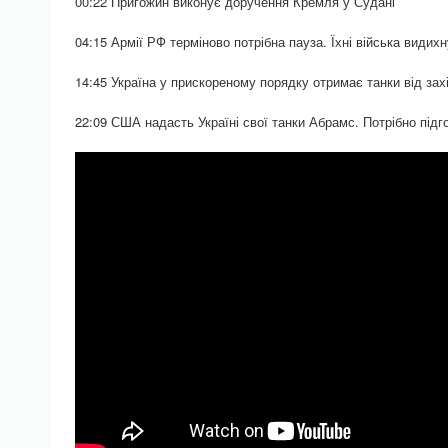
00:22 Пригожин виконує доручення Кремля у Судані
04:15 Армії РФ терміново потрібна пауза. Їхні війська видих
14:45 Україна у прискореному порядку отримає танки від зах
22:09 США надасть Україні свої танки Абрамс. Потрібно підг