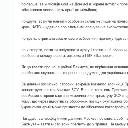
по-перше, за 9 місяців боїв на Донбасі в Україні встигли пров
збільшивши чисельність армії до мільйона;
по-друге, встигли навчити особовий склад не лише на полігона
країн НАТО – йдеться про елементи опанування високотехнол
по-третє, отримали зразки цього озброєння, причому йдеться
по-четверте, встигли побудувати другу і третю лінії оборони 
особового складу ворога, зокрема з ПВК «Вагнера».
Якщо казати про бої в районі Бахмута, це вирішення основн
російських окупантів і створення передумов для українськог
За даними російської сторони, зокрема воєнного злочинця П
концентрується три бригади ЗСУ. Більше того, сам Пригожи
російської сторони картини можливого контрнаступу ЗСУ в 
тому, що через відсутність оборонних позицій окупаційної ро
української армії може призвести до військової катастрофи 
Нагадаю, за неофіційними даними, Москва поставила собі ч
Бахмута – взяти місто вони прагнуть до 9 травня. На цьому 