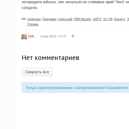
зосередила військо, яке чисельністю співмірне армії Чехії 
солдатів.
политика
,
Пригожин
,
Сирський
,
ПВК Вагнер
,
НАТО
,
ЗС РФ
,
Бахмут
,
Справа
3 мая 2023, 14:13
SDV
Нет комментариев
Свернуть все
Только зарегистрированные и авторизованные пользователи 