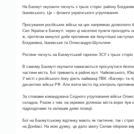
На Бахмут окупанти тиснуть з трьох сторін: району Богданів
Іванівського. Це – фланги українського угруповання.
Просування російських військ на цих напрямках дозволило б
Сил України в Бахмуті: через ці населені пункти проходять 
ж, протягом минулої доби противник вів безуспішні наступал
Богданівка, Іванівське та Олександро-Шультине.
Росіяни тиснуть на Бахмутський гарнізон ЗСУ з трьох сторін
В самому Бахмуті окупанти намагаються просунутися безпос
частини міста. Бої тривають в районі вул. Чайковського, Юв
У місті з російського боку діють найманці ПВК «Вагнер» та під
десантних військ РФ. Але взяти місто під контроль противни
За словами командувача Східного угруповання військ Олекс
складна. Разом з тим, на окремих ділянках міста ворог був
підрозділами та залишив деякі позиції.
Бої на Бахмутському відтинку мають як тактичне, так і страт
на Донбасі. На мою думку, це дало змогу Силам оборони ви