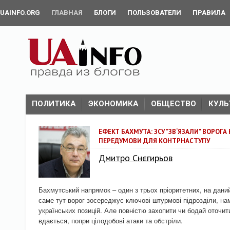
UAINFO.ORG
ГЛАВНАЯ
БЛОГИ
ПОЛЬЗОВАТЕЛИ
ПРАВИЛА
ПОЛИТИКА
ЭКОНОМИКА
ОБЩЕСТВО
КУЛЬ
ЕФЕКТ БАХМУТА: ЗСУ "ЗВ‘ЯЗАЛИ" ВОРОГА
ПЕРЕДУМОВИ ДЛЯ КОНТРНАСТУПУ
Дмитро Снєгирьов
Бахмутський напрямок – один з трьох пріоритетних, на дани
саме тут ворог зосереджує ключові штурмові підрозділи, н
українських позицій. Але повністю захопити чи бодай оточит
вдається, попри цілодобові атаки та обстріли.