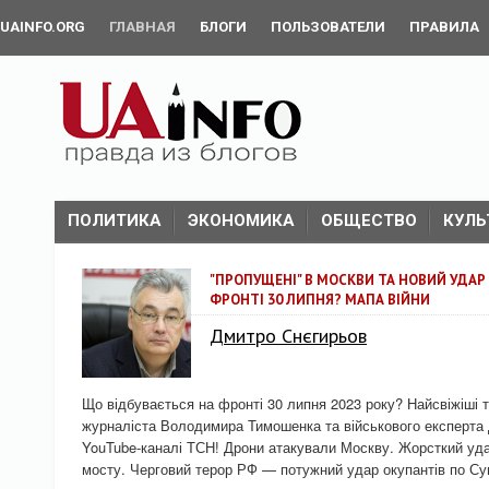
UAINFO.ORG
ГЛАВНАЯ
БЛОГИ
ПОЛЬЗОВАТЕЛИ
ПРАВИЛА
ПОЛИТИКА
ЭКОНОМИКА
ОБЩЕСТВО
КУЛЬ
"ПРОПУЩЕНІ" В МОСКВИ ТА НОВИЙ УДАР
ФРОНТІ 30 ЛИПНЯ? МАПА ВІЙНИ
Дмитро Снєгирьов
Що відбувається на фронті 30 липня 2023 року? Найсвіжіші т
журналіста Володимира Тимошенка та військового експерта
YouTube-каналі ТСН! Дрони атакували Москву. Жорсткий уд
мосту. Черговий терор РФ — потужний удар окупантів по Су