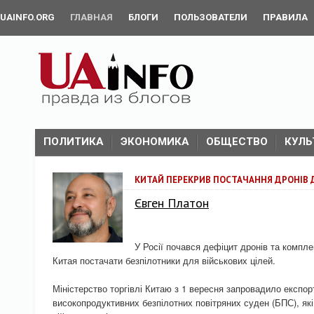
UAINFO.ORG
ГЛАВНАЯ
БЛОГИ
ПОЛЬЗОВАТЕЛИ
ПРАВИЛА
ПОЛИТИКА
ЭКОНОМИКА
ОБЩЕСТВО
КУЛЬ
КИТАЙ ПЕРЕКРИВ ПОСТАЧАННЯ ДРОНІВ Д
Євген Платон
У Росії почався дефіцит дронів та компл
Китая постачати безпілотники для військових цілей.
Міністерство торгівлі Китаю з 1 вересня запровадило експо
високопродуктивних безпілотних повітряних суден (БПС), які