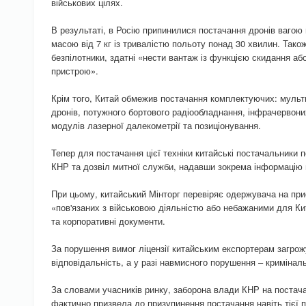
військових цілях.
В результаті, в Росію припинилися постачання дронів вагою
масою від 7 кг із тривалістю польоту понад 30 хвилин. Тако
безпілотники, здатні «нести вантаж із функцією скидання аб
пристрою».
Крім того, Китай обмежив постачання комплектуючих: мульти
дронів, потужного бортового радіообладнання, інфрачервоних
модулів лазерної далекометрії та позиціонування.
Тепер для постачання цієї техніки китайські постачальники 
КНР та дозвіл митної служби, надавши зокрема інформацію 
При цьому, китайський Мінторг перевіряє одержувача на прис
«пов'язаних з військовою діяльністю або небажаними для Кит
та корпоративні документи.
За порушення вимог ліцензії китайським експортерам загрож
відповідальність, а у разі навмисного порушення – кримінал
За словами учасників ринку, заборона влади КНР на постача
фактично призвела до призупинення постачання навіть тієї пр