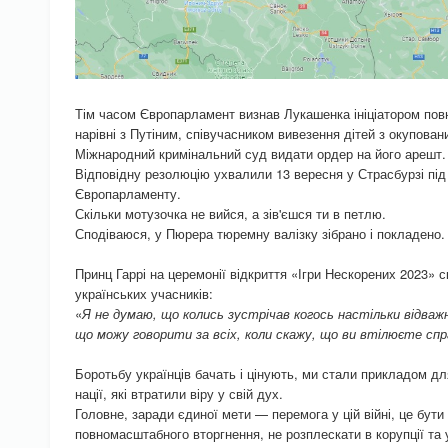
Тім часом Європарламент визнав Лукашенка ініціатором пов
нарівні з Путіним, співучасником вивезення дітей з окупован
Міжнародний кримінальний суд видати ордер на його арешт.
Відповідну резолюцію ухвалили 13 вересня у Страсбурзі під
Європарламенту.
Скільки мотузочка не вийся, а зів'єшся ти в петлю.
Сподіваюся, у Пюрера тюремну валізку зібрано і покладено.
Принц Гаррі на церемонії відкриття «Ігри Нескорених 2023»
українських учасників:
«
Я не думаю, що колись зустрічав когось настільки відважн
що можу говорити за всіх, коли скажу, що ви втілюєте спр
Боротьбу українців бачать і цінують, ми стали прикладом дл
нації, які втратили віру у свій дух.
Головне, заради єдиної мети — перемога у цій війні, це бути
повномасштабного вторгнення, не розплескати в корупції та 