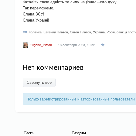
баталіях свою єдність та силу національного духу.
Так переможемо.
Слава ЗСУ!
Слава Україні!
політика
,
Евгений Платон
,
Євген Платон
,
Україна
,
Росія
,
санкції прот
18 сентября 2023, 10:52
Eugene_Platon
Нет комментариев
Свернуть все
Только зарегистрированные и авторизованные пользователи 
Гость
Разделы