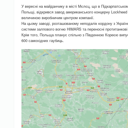
У вересні на майданчику в місті Мєлєц, що в Підкарпатсько
Польщі, відкрився завод американського концерну Lockheed Ma
величиною виробничим центром компанії.
На цьому заводі, розташованому неподалік кордону з Україн
системи залпового вогню HIMARS та переносні протитанкові 
Крім того, Польща планує спільно з Південною Кореєю випус
600 самохідних гаубиць.