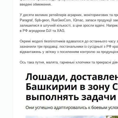
введені обмеження.
У десяти великих ретейлерів аграрних, моніторингових та п
Paragraf, Spb-geon, RusGeoСom, IQmac, запаси продукції зак
залишилися в штучній кількості, а ціни зросли вдвічі. Напри
в РФ агродрони DJI та XAG.
Окремі моделі безпілотників вдавалося до останнього часу з
зазначили три продавці, постачальники із сусідньої з РФ кр
відвантажень у зв'язку з посиленням контролю за продукціє
Ось така путня, малята, гарненькі хлопчики та прекрасні дів