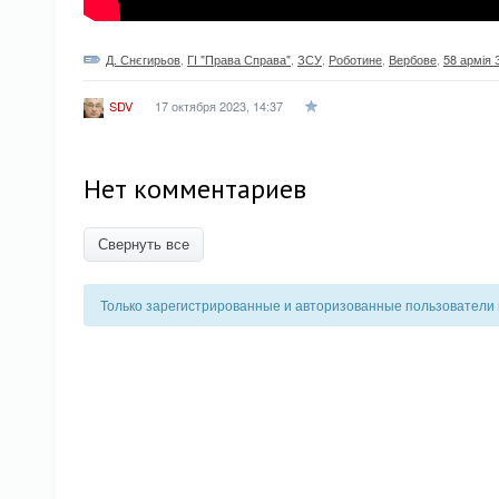
Д. Снєгирьов
,
ГІ "Права Справа"
,
ЗСУ
,
Роботине
,
Вербове
,
58 армія
17 октября 2023, 14:37
SDV
Нет комментариев
Свернуть все
Только зарегистрированные и авторизованные пользователи 