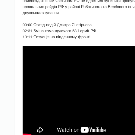
найбоєздатнішим частинам РФ не вдається зупинити просува
провальних рейдів РФ у районі Роботиного та Вербового їх 
доукомплектування
00:00 Огляд подій Дмитра Снєгірьова
02:31 Зміна командуючого 58-ї армії РФ
10:11 Ситуація на південному фронті