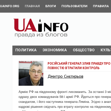
UAINFO.ORG
ГЛАВНАЯ
БЛОГИ
ПОЛЬЗОВАТЕЛИ
ПРАВИЛА
ПОЛИТИКА
ЭКОНОМИКА
ОБЩЕСТВО
КУЛЬ
РОСІЙСЬКИЙ ГЕНЕРАЛ ЗЛИВ ПРАВДУ ПРО 
ПОВНІСТЮ ВТРАТИЛИ КОНТРОЛЬ
Дмитро Снєгирьов
Армію РФ на південному фронті лихоманить. За останні 3 мі
одразу двох командувачів 58-ї армії РФ. Йдеться про генера
скандалом, і його наступника генерала Ляміна. Згідно з ана
кадрові рішення свідчать про втрату контролю на південному