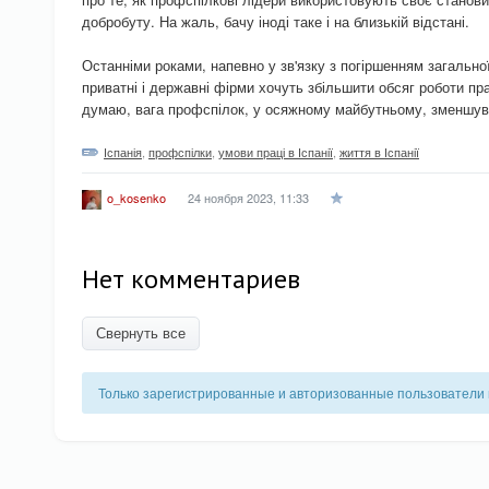
добробуту. На жаль, бачу іноді таке і на близькій відстані.
Останніми роками, напевно у зв'язку з погіршенням загальної 
приватні і державні фірми хочуть збільшити обсяг роботи пра
думаю, вага профспілок, у осяжному майбутньому, зменшув
Іспанія
,
профспілки
,
умови праці в Іспанії
,
життя в Іспанії
24 ноября 2023, 11:33
o_kosenko
Нет комментариев
Свернуть все
Только зарегистрированные и авторизованные пользователи 