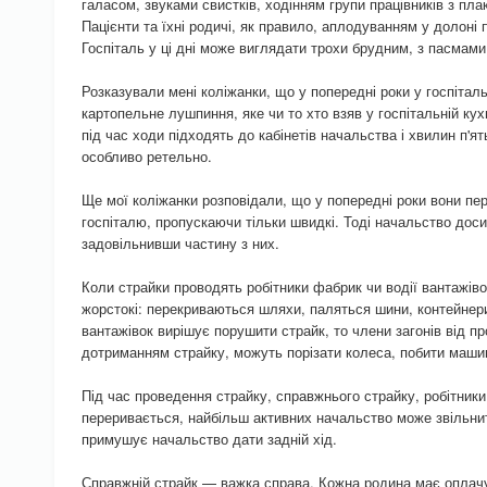
галасом, звуками свистків, ходінням групи працівників з пл
Пацієнти та їхні родичі, як правило, аплодуванням у долоні
Госпіталь у ці дні може виглядати трохи брудним, з пасмами
Розказували мені коліжанки, що у попередні роки у госпітал
картопельне лушпиння, яке чи то хто взяв у госпітальній кух
під час ходи підходять до кабінетів начальства і хвилин п'ят
особливо ретельно.
Ще мої коліжанки розповідали, що у попередні роки вони пер
госпіталю, пропускаючи тільки швидкі. Тоді начальство дос
задовільнивши частину з них.
Коли страйки проводять робітники фабрик чи водії вантажіво
жорстокі: перекриваються шляхи, паляться шини, контейнери
вантажівок вирішує порушити страйк, то члени загонів від пр
дотриманням страйку, можуть порізати колеса, побити машин
Під час проведення страйку, справжнього страйку, робітники
переривається, найбільш активних начальство може звільнит
примушує начальство дати задній хід.
Справжній страйк — важка справа. Кожна родина має оплачу