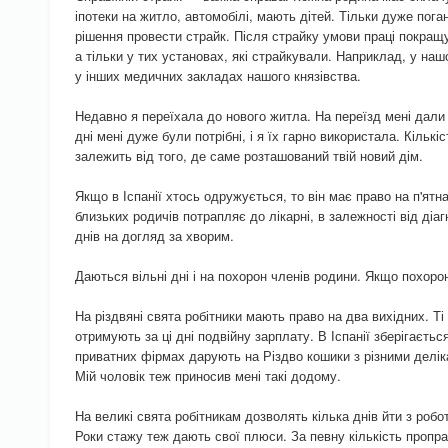
іпотеки на житло, автомобілі, мають дітей. Тільки дуже пога
рішення провести страйк. Після страйку умови праці покращ
а тільки у тих установах, які страйкували. Наприклад, у наш
у інших медичних закладах нашого князівства.
Недавно я переїхала до нового житла. На переїзд мені дали 
дні мені дуже були потрібні, і я їх гарно використала. Кількі
залежить від того, де саме розташований твій новий дім.
Якщо в Іспанії хтось одружується, то він має право на п'ятн
близьких родичів потрапляє до лікарні, в залежності від діаг
днів на догляд за хворим.
Даються вільні дні і на похорон членів родини. Якщо похоро
На різдвяні свята робітники мають право на два вихідних. Ті 
отримують за ці дні подвійну зарплату. В Іспанії зберігаєтьс
приватних фірмах дарують на Різдво кошики з різними делі
Мій чоловік теж приносив мені такі додому.
На великі свята робітникам дозволять кілька днів йти з робо
Роки стажу теж дають свої плюси. За певну кількість пропра