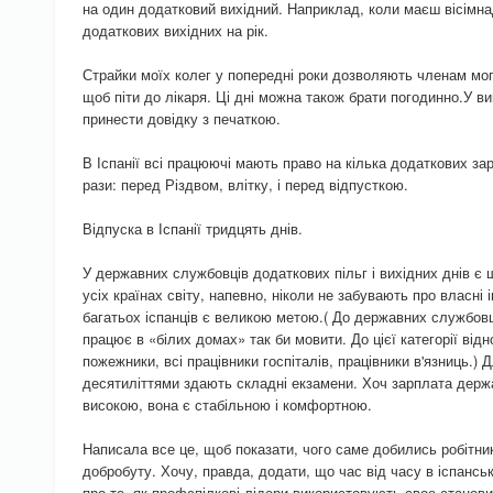
на один додатковий вихідний. Наприклад, коли маєш вісімна
додаткових вихідних на рік.
Страйки моїх колег у попередні роки дозволяють членам мого
щоб піти до лікаря. Ці дні можна також брати погодинно.У ви
принести довідку з печаткою.
В Іспанії всі працюючі мають право на кілька додаткових з
рази: перед Різдвом, влітку, і перед відпусткою.
Відпуска в Іспанії тридцять днів.
У державних службовців додаткових пільг і вихідних днів є 
усіх країнах світу, напевно, ніколи не забувають про власн
багатьох іспанців є великою метою.( До державних службовці
працює в «білих домах» так би мовити. До цієї категорії від
пожежники, всі працівники госпіталів, працівники в'язниць.) Д
десятиліттями здають складні екзамени. Хоч зарплата держ
високою, вона є стабільною і комфортною.
Написала все це, щоб показати, чого саме добились робітни
добробуту. Хочу, правда, додати, що час від часу в іспансь
про те, як профспілкові лідери використовують своє станов