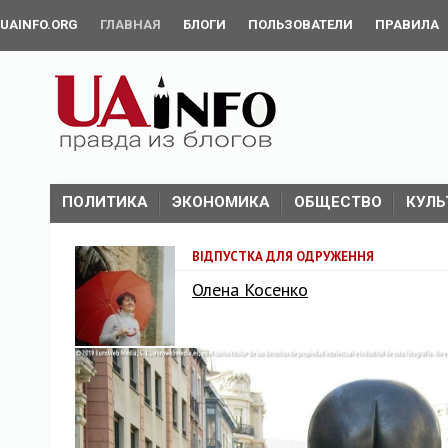
UAINFO.ORG
ГЛАВНАЯ
БЛОГИ
ПОЛЬЗОВАТЕЛИ
ПРАВИЛА
ПОЛИТИКА
ЭКОНОМИКА
ОБЩЕСТВО
КУЛЬ
ВІДПУСТКА ДЛЯ ОДРУЖЕННЯ
Олена Косенко