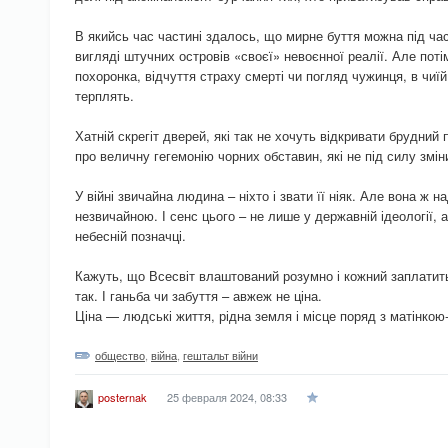
В якийсь час частині здалось, що мирне буття можна під час
вигляді штучних островів «своєї» невоєнної реалії. Але потім
похоронка, відчуття страху смерті чи погляд чужинця, в чиїй 
терплять.
Хатній скрегіт дверей, які так не хочуть відкривати брудний 
про величну гегемонію чорних обставин, які не під силу змін
У війні звичайна людина – ніхто і звати її ніяк. Але вона ж н
незвичайною. І сенс цього – не лише у державній ідеології, а 
небесній позначці.
Кажуть, що Всесвіт влаштований розумно і кожний заплатить
так. І ганьба чи забуття – авжеж не ціна.
Ціна — людські життя, рідна земля і місце поряд з матінкою-
общество
,
війна
,
гештальт війни
25 февраля 2024, 08:33
posternak