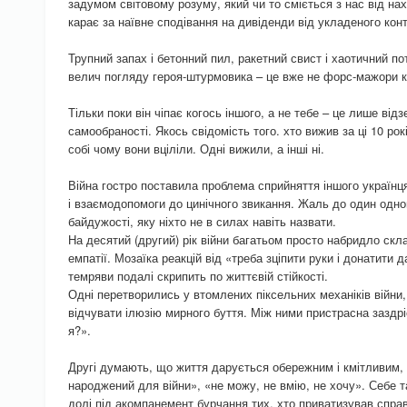
задумом світовому розуму, який чи то сміється з нас від нах
карає за наївне сподівання на дивіденди від укладеного конт
Трупний запах і бетонний пил, ракетний свист і хаотичний поті
велич погляду героя-штурмовика – це вже не форс-мажори ко
Тільки поки він чіпає когось іншого, а не тебе – це лише ві
самообраності. Якось свідомість того. хто вижив за ці 10 рок
собі чому вони вціліли. Одні вижили, а інші ні.
Війна гостро поставила проблема сприйняття іншого українц
і взаємодопомоги до цинічного звикання. Жаль до один одног
байдужості, яку ніхто не в силах навіть назвати.
На десятий (другий) рік війни багатьом просто набридло скл
емпатії. Мозаїка реакцій від «треба зціпити руки і донатити д
темряви подалі скрипить по життєвій стійкості.
Одні перетворились у втомлених піксельних механіків війни,
відчувати ілюзію мирного буття. Між ними пристрасна заздрі
я?».
Другі думають, що життя дарується обережним і кмітливим, а
народжений для війни», «не можу, не вмію, не хочу». Себе
долі під акомпанемент бурчання тих, хто приватизував спра