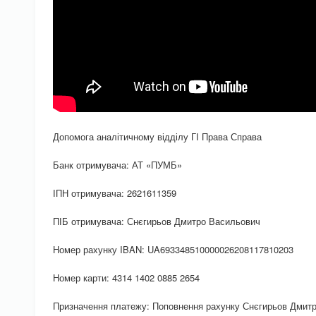
Допомога аналітичному відділу ГІ Права Справа
Банк отримувача: АТ «ПУМБ»
ІПН отримувача: 2621611359
ПІБ отримувача: Снєгирьов Дмитро Васильович
Номер рахунку IBAN: UA693348510000026208117810203
Номер карти: 4314 1402 0885 2654
Призначення платежу: Поповнення рахунку Снєгирьов Дмит