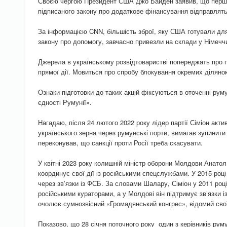
Своєю чергою Президент США Джо Байден заявив, що першу 
підписаного закону про додаткове фінансування відправлять
За інформацією CNN, більшість зброї, яку США готували для 
закону про допомогу, завчасно привезли на склади у Німечч
Джерела в українському розвідтоваристві попереджать про п
прямої дії. Мовиться про спробу блокування окремих ділянок
Ознаки підготовки до таких акцій фіксуються в оточенні руму
єдності Румунії».
Нагадаю, після 24 лютого 2022 року лідер партії Сіміон акт
українського зерна через румунські порти, вимагав зупинити
переконував, що санкції проти Росії треба скасувати.
У квітні 2023 року колишній міністр оборони Молдови Анато
координує свої дії із російськими спецслужбами. У 2015 роц
через звʼязки із ФСБ. За словами Шалару, Сіміон у 2011 році 
російськими кураторами, а у Молдові він підтримує звʼязки і
очолює сумнозвісний «Громадянський конгрес», відомий сво
Показово, що 28 січня поточного року один з керівників рум