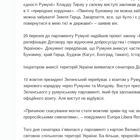
єдності Румунії» Клаудіу Тирзіу у своєму виступі закликав 
в її «природних кордонах». «Північну Буковину не можна за
можна забувати! Земля Герца, Закарпаття, все, що було і є
повернутися в межі тієї ж держави!» – заявив він.
20 березня до парламенту Румунії надійшов проект закону «
ратифікацію Договору про відносини добросусідства і співро
Україною». Документ передбачав, що Румунія анексує частин
Буковину, край Герца, Буджак (Кагул, Болград, Ізмаїл), Істо
Ініціатором анексії територій України виявилася сенаторка Д
10 жовтня президент Зеленський перебуває з візитом у Румун
зернового коридору через Румунію та Молдову. Виступ пре
Зеленського у румунському парламенті, який був запланова
офіційного візиту. Але виступ не відбувся.
«Причиною скасування могли стати можливі зриви під час в
проросійськими симпатіями», – повідомило Europa Libera Ro
Того дня сенаторка зʼявилася у парламенті з картою Великої
світовою спільнотою території України. Ба більше, проросі