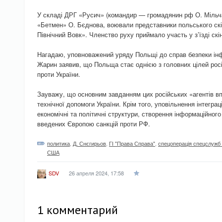
У складі ДРГ «Русич» (командир — громадянин рф О. Мільча
«Бетмен» О. Бєднова, воювали представники польського ск
Північний Вовк». Членство руху приймало участь у з’їзді скін
Нагадаю, уповноважений уряду Польщі до справ безпеки ін
Жарин заявив, що Польща стає однією з головних цілей росі
проти України.
Зауважу, що основним завданням цих російських «агентів впл
технічної допомоги України. Крім того, уповільнення інтеграц
економічні та політичні структури, створення інформаційног
введених Європою санкцій проти РФ.
политика
,
Д. Снєгирьов
,
ГІ "Права Справа"
,
спецоперація спецслужб
США
26 апреля 2024, 17:58
SDV
1 комментарий