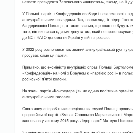
назвати президента Зеленського «нацистом», якому, на її ду
У Польші партія «Конфедерація свободи і незалежності» від
антиукраїнськими поглядами. Так, наприклад, її лідер Гжег
бандеризацію Польщі», а також заявив, що «нас не будуть вчи
того, він виявився єдиним депутатом, який не проголосував 
до ЄС і НАТО допомогти Україні у війні з росією.
У 2022 році розпочався так званий антиукраїнський рух «укра
просуває саме ця партія.
Примітно, що ексміністр внутрішніх справ Польщі Бартоломе
«Конфедерація» на чолі з Брауном є «партією росії» в поль
російської п’ятої колони.
На жаль, партія «Конфедерація» не єдина політична організа
антиукраїнськими гаслами.
Свого часу співробітники спеціальних служб Польщі провели 
проросійської партії «Зміна» Славоміра Марчевського і Марк
заснована у лютому 2015 року. Лідер партії Матеуш Піскорс
За оцінками місцевих спецслужб, партія «Зміна» тісно пов’я