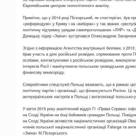
Європейським центром геополітичного аналізу.
Примітно, що у 2014 році Піскорський, як спостерігач, був п
«референдумі» у Криму і на «виборах» у так званих «республ
політичну підтримку урядам самопроголошених «ЛНР» та «
Донецьку лідер «Зміни» зустрічався Олександром Захарченк
Згідно з інформацією Агентства внутрішньої безпеки, з 201
брав участь в діях російської розвідки, спрямованих проти П
особами, контактуючими з російською розвідкою, виконуючи 
інтересів Росії і маніпулюючи польською громадською думк
фінансову винагороду.
Співробітники спецслужб Польщі вважають, що в рамках цієї
політичну партію і організації, що фінансуються Росією. Ці 
антиукраїнських настроїв в Польщі і антагонізації польсько-
У квітні 2015 року аналітичний відділ ГІ «Права Справа» ін
на Сході України на боці бойовиків громадян Польщі. Повідо
на Сході України активістів націоналістичних організацій Obo
членів польської націоналістичної організації Falanga та анти
«Зміна» М.Піскорського.