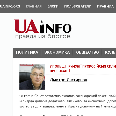
UAINFO.ORG
ГЛАВНАЯ
БЛОГИ
ПОЛЬЗОВАТЕЛИ
ПРАВИЛА
ПОЛИТИКА
ЭКОНОМИКА
ОБЩЕСТВО
КУЛЬ
У ПОЛЬЩІ І РУМУНІЇ ПРОРОСІЙСЬКІ СИЛ
ПРОВОКАЦІЇ
Дмитро Снєгирьов
23 квітня Сенат остаточно схвалив законодавчий пакет, яки
мільярда доларів додаткової військової та економічної допом
що готує для відправлення в Україну допомогу на 1 мільярд