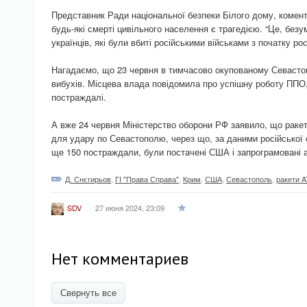
Представник Ради національної безпеки Білого дому, комен
будь-які смерті цивільного населення є трагедією. “Це, безу
українців, які були вбиті російськими військами з початку росі
Нагадаємо, що 23 червня в тимчасово окупованому Севастоп
вибухів. Місцева влада повідомила про успішну роботу ППО,
постраждалі.
А вже 24 червня Міністерство оборони РФ заявило, що раке
для удару по Севастополю, через що, за даними російської 
ще 150 постраждали, були постачені США і запрограмовані
Д. Снєгирьов
,
ГІ "Права Справа"
,
Крим
,
США
,
Севастополь
,
ракети 
27 июня 2024, 23:09
SDV
Нет комментариев
Свернуть все