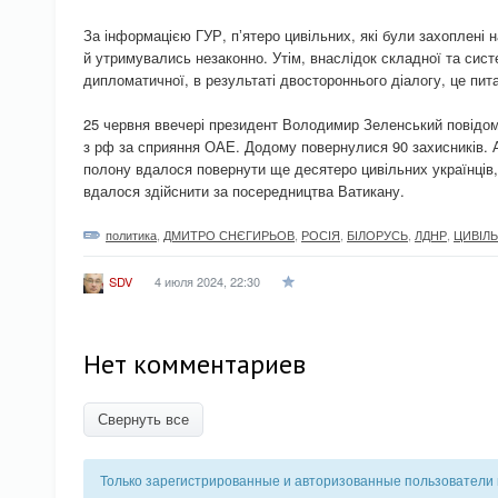
За інформацією ГУР, пʼятеро цивільних, які були захоплені н
й утримувались незаконно. Утім, внаслідок складної та сист
дипломатичної, в результаті двостороннього діалогу, це пит
25 червня ввечері президент Володимир Зеленський повідом
з рф за сприяння ОАЕ. Додому повернулися 90 захисників. А
полону вдалося повернути ще десятеро цивільних українців
вдалося здійснити за посередництва Ватикану.
политика
,
ДМИТРО СНЄГИРЬОВ
,
РОСІЯ
,
БІЛОРУСЬ
,
ЛДНР
,
ЦИВІЛЬ
4 июля 2024, 22:30
SDV
Нет комментариев
Свернуть все
Только зарегистрированные и авторизованные пользователи 