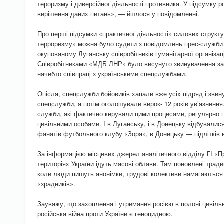
тероризму і диверсійної діяльності противника. У підсумку 
вирішення даних питань», — йшлося у повідомленні.
Про перші підсумки «практичної діяльності» силових структу
терроризму» можна було судити з повідомлень прес-служб
окупованому Луганську співробітників гуманітарної організац
Співробітниками «МДБ ЛНР» було висунуто звинувачення з
начебто співпраці з українськими спецслужбами.
Опісля, спецслужби бойовиків хапали вже усіх підряд і звину
спецслужби, а потім оголошували вирок- 12 років ув’язнення.
служби, які фактично керували цими процесами, регулярно
цивільними особами. І в Луганську, і в Донецьку відбувалис
фанатів футбольного клубу «Зоря», в Донецьку — підлітків ві
За інформацією місцевих джерел аналітичного відділу ГІ «П
територіях України ідуть масові облави. Там поновлені традиц
коли люди пишуть анонімки, трудові колективи намагаються
«зрадників».
Зауважу, що захоплення і утримання росією в полоні цивільн
російська війна проти України є геноцидною.