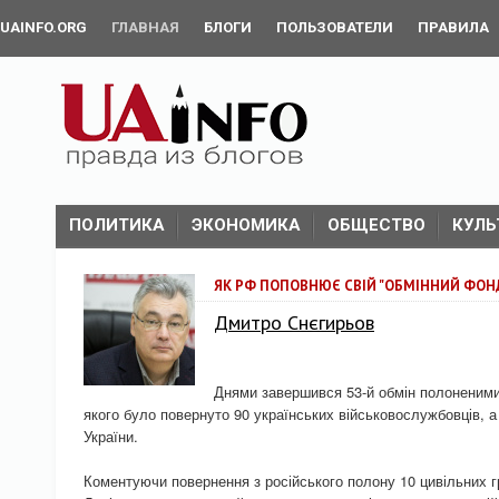
UAINFO.ORG
ГЛАВНАЯ
БЛОГИ
ПОЛЬЗОВАТЕЛИ
ПРАВИЛА
ПОЛИТИКА
ЭКОНОМИКА
ОБЩЕСТВО
КУЛЬ
ЯК РФ ПОПОВНЮЄ СВІЙ "ОБМІННИЙ ФО
Дмитро Снєгирьов
Днями завершився 53-й обмін полоненими 
якого було повернуто 90 українських військовослужбовців, а
України.
Коментуючи повернення з російського полону 10 цивільних