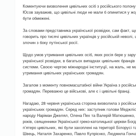
Коментуючи визволення цивільних осіб з російського полон
Юсов зауважив, що цивільні люди не мали б опинитися у жод
бути обмежені.
За словами представника української розвідки, сам факт, що
говорить про тисячі цивільних українців у російській невол
злочин з боку путінської росії.
Щодо умов утримання цивільних осіб, яких росія бере у зару
української розвідки, в багатьох випадках цивільних бранц
системи. Своєю чергою міжнародні інституції, на жаль, не 
утримання цивільних українських громадян.
Загалом з моменту повномасштабної війни Україна з російсь
громадян. Переважно це військові, але є і цивільні бранці.
Нагадаю, 28 червня українська сторона визволила з російсь
українських громадян. Серед них: заступник голови Меджлі
народу Наріман Джелял, Олена Пех та Валерій Матюшенко, я
років, священники Української греко-католицької церкви Бог
пʼятеро цивільних, які були захоплені на території Білорусі
Швець, Наталія Захаренко, Павло Купрієнко, Людмила Гонч