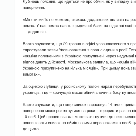
Лубінець пояснив, що йдеться не про обмін, як у випадку ві
повернення.
«Міняти ми їх не можемо, якихось додаткових впливів на ро
немає. У нас немає навіть юридичної бази, на підставі якої
— додав він.
Варто зауважити, що 29 травня в офісі уповноваженого з п
спростували заяви Уповноваженої з прав людини в росії Тет
«обміни полоненими з Україною призупинені через надумані 
відповідають дійсності. Москалькова заявила, що «обмін ві
Україною призупинено на кілька місяців». При цьому вона з
вимогах».
За оцінкою Лубінця, у російському полоні наразі перебувают
українців, і це – кричущий масштабний злочин з боку путінськ
Варто зауважити, що якщо список нараховує 14 тисяч цивільн
повернення може розтягнутися на роки – терористи раз на пі
10 осіб. Цей процес взагалі може затягнутися до нескінченно
поповнювати список на обмін новими персонажами в особі ци
до цього.