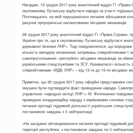
Нагадаю, 13 грудня 2017 року аналітичний відділ ГІ «Права
окупованому Луганську відбулася нарада за участі тодішньо
Плотницького, на якій порушувалося питання збільшення кіль
рахунок проукраїнські налаштованих місцевих мешканців.
28 грудня 2017 року аналітичний відділ ГІ «Права Справа» 
України про те, що в окупованому Луганську відбулася анало
державної безпеки ЛНР». Тоді повідомлялося, що впродовж 
кількість випадків незаконних затримань співробітниками т.
самопроголошених «республік» місцевих мешканців за обвин
українськими спецслужбами та ЗСУ. Називалася і кількість 
співробітниками «МДБ ЛНР» – від 13-ти до 15-ти місцевих м
Примітно, що 30 грудня 2017 року офіційні представники си
змушені були підтвердити факт проведення наради. Самопр
управління «народної міліції ЛНР»» М. Філіпоненко повідом
проведено координаційну нараду з керівниками силових стру
питання протидії підривній діяльності українських спецслужб 
постановкою завдань з її нейтралізації.
«На засіданні обговорювалися питання протидії підривній ді
території республіки, з постановкою завдань по її нейтралізац