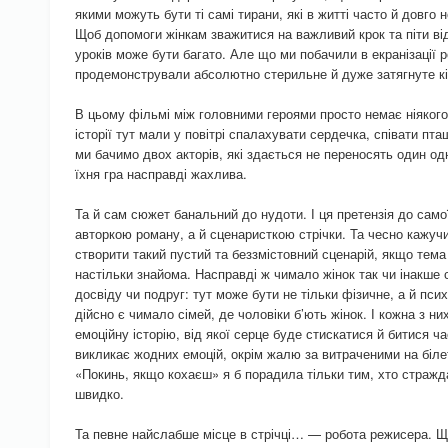
якими можуть бути ті самі тирани, які в житті часто й довго
Щоб допомоги жінкам зважитися на важливий крок та піти від
уроків може бути багато. Але що ми побачили в екранізації 
продемонстрували абсолютно стерильне й дуже затягнуте кі
В цьому фільмі між головними героями просто немає ніякого
історії тут мали у повітрі спалахувати сердечка, співати пт
ми бачимо двох акторів, які здається не переносять один од
їхня гра насправді жахлива.
Та й сам сюжет банальний до нудоти. І ця претензія до самої
авторкою роману, а й сценаристкою стрічки. Та чесно кажуч
створити такий пустий та беззмістовний сценарій, якщо тем
настільки знайома. Насправді ж чимало жінок так чи інакше 
досвіду чи подруг: тут може бути не тільки фізичне, а й пси
дійсно є чимало сімей, де чоловіки б’ють жінок. І кожна з н
емоційну історію, від якої серце буде стискатися й битися ч
викликає жодних емоцій, окрім жалю за витраченими на біле
«Покинь, якщо кохаєш» я б порадила тільки тим, хто стражда
швидко.
Та певне найслабше місце в стрічці… — робота режисера. Що