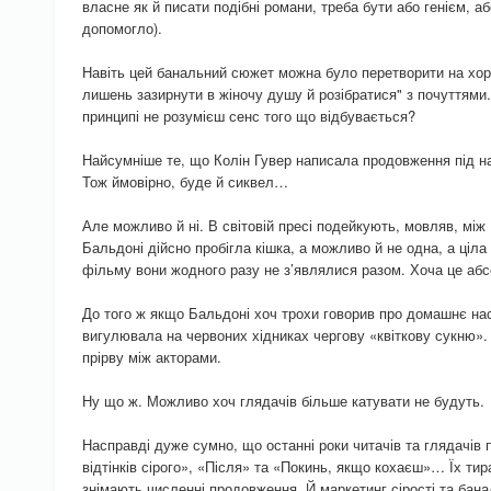
власне як й писати подібні романи, треба бути або генієм, аб
допомогло).
Навіть цей банальний сюжет можна було перетворити на хор
лишень зазирнути в жіночу душу й розібратися" з почуттями.
принципі не розумієш сенс того що відбувається?
Найсумніше те, що Колін Гувер написала продовження під 
Тож ймовірно, буде й сиквел…
Але можливо й ні. В світовій пресі подейкують, мовляв, між
Бальдоні дійсно пробігла кішка, а можливо й не одна, а ціла 
фільму вони жодного разу не з’являлися разом. Хоча це аб
До того ж якщо Бальдоні хоч трохи говорив про домашнє нас
вигулювала на червоних хідниках чергову «квіткову сукню». 
прірву між акторами.
Ну що ж. Можливо хоч глядачів більше катувати не будуть.
Насправді дуже сумно, що останні роки читачів та глядачів
відтінків сірого», «Після» та «Покинь, якщо кохаєш»… Їх ти
знімають численні продовження. Й маркетинг сірості та бан