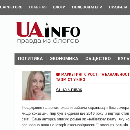
UAINFO.ORG
ГЛАВНАЯ
БЛОГИ
ПОЛЬЗОВАТЕЛИ
ПРАВИЛА
ПОЛИТИКА
ЭКОНОМИКА
ОБЩЕСТВО
КУЛЬ
ЯК МАРКЕТИНГ СІРОСТІ ТА БАНАЛЬНОС
ТА ЗМІСТ У КІНО
Анна Співак
Нещодавно на великі екрани вийшла екранізація бестселера 
якщо кохаєш». Твір був виданий ще 2016 року й відтоді ста
світі. Сама авторка описує роман як «найважчу книгу, яку к
заснована вона на історії взаємовідносин її власних батьків.