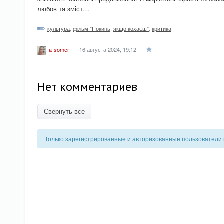
любов та зміст…
культура
,
фільм "Покинь
,
якщо кохаєш"
,
критика
16 августа 2024, 19:12
a-somer
Нет комментариев
Свернуть все
Только зарегистрированные и авторизованные пользователи 