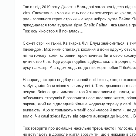
Так от від 2019 року Джастін Бальдоні загорівся ідеєю відзн
хіта. Спочатку він мав лишень посісти режисерське крісло, 
роль головного героя стрічки – лікаря нейрохірурга Райла К
приєдналася голлівудська зірка Блейк Лайвлі, яка мала зігр
Тож ось кіноісторія й почалась…
Сюжет стрічки такий. Квіткарка Лілі Блум знайомиться із т
Кінкейдом. Між ними спалахує кохання й вони одружуються.
ніг на голову, коли головний герой починає бити свою коха
дитинство Лілі. Тоді дещо подібне відбувалось в її родині, к
руку на матір. А згодом ледь не до півсмерті побив її бойфр
Насправді історію подібну описаній в «Покинь, якщо кохаєш
мабуть, мільйони жінок у всьому світі. Тема домашнього на
пекуча. Звісно що є чимало історій зі щасливим фіналом, к
аб’юзивних стосунків й розпочати нове щасливе життя, обл
паркан, який не підвладний більше жодному тирану у світі. А
вбивають. Або ж тримають у такій собі «часовій петлі», не 
волю. Чи самі жінки йдуть від одного аб'юзера до іншого… 
Тож говорити про домашнє насильно треба часто і голосно, а
но вступають в доросле життя зрозуміти, що є нормою в стос