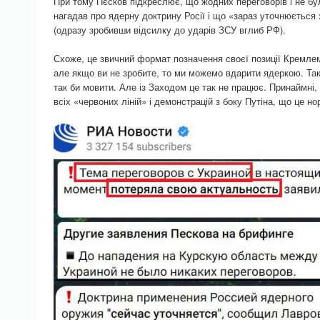
При тому Пєсков підкреслює, що жодних переговорів і не б
нагадав про ядерну доктрину Росії і що «зараз уточнюється 
(одразу зробивши відсилку до ударів ЗСУ вглиб РФ).
Схоже, це звичний формат позначення своєї позиції Кремлем
але якщо ви не зробите, то ми можемо вдарити ядеркою. Так
так би мовити. Але із Заходом це так не працює. Принаймні
всіх «червоних ліній» і демонстрацій з боку Путіна, що це но