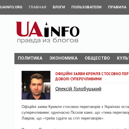
UAINFO.ORG
ГЛАВНАЯ
БЛОГИ
ПОЛЬЗОВАТЕЛИ
ПРАВИЛА
ПОЛИТИКА
ЭКОНОМИКА
ОБЩЕСТВО
КУЛЬ
ОФІЦІЙНІ ЗАЯВИ КРЕМЛЯ СТОСОВНО ПЕР
ДОВОЛІ СУПЕРЕЧЛИВИМИ
Олексій Голобуцький
Офіційні заяви Кремля стосовно переговорів з Україною ост
суперечливими: одночасно Пєсков каже, що «тема переговор
Лавров, що «треба сідати за стіл переговорів».