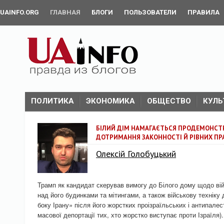
UAINFO.ORG
ГЛАВНАЯ
БЛОГИ
ПОЛЬЗОВАТЕЛИ
ПРАВИЛА
ПОЛИТИКА
ЭКОНОМИКА
ОБЩЕСТВО
КУЛЬ
БІЛИЙ ДІМ НАМАГАЄТЬСЯ ПРОДЕМОНСТ
ДОТРИМАННЯ ЗАКОННОСТІ Й РІВНИХ ПР
Олексій Голобуцький
Трамп як кандидат скерував вимогу до Білого дому щодо вій
над його будинками та мітингами, а також військову техніку
боку Ірану» після його жорстких проізраїльських і антипалес
масової депортації тих, хто жорстко виступає проти Ізраїля).