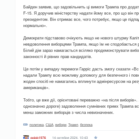
Байден заявив, що задовільнить ці вимоги Трампа про додат
F-15. Я доручив міністерству надати йому все, про що він пр
президентом. Він отримає все, чого потребує, якщо це підпад
нормально».
Демократи підставово очікують якщо не нового штурму Капіт
невдоволення виборцями Трампа, якщо їм не сподобається р
Білий дім зараз намагається всіляко продемонструвати виб
законності й рівних прав кандидатів.
Це потім у випадку перемоги Гарріс дасть змогу сказати «В
надали Трампу всю можливу допомогу для безпечного і повно
жоден спосіб не намагались вплинути адмінресурсом на рез
американців».
Тобто, це вже дії, орієнтовані переважно «на після виборів».
однозначно дороге) задоволення сумнівних примх Трампа вс
менш заможних виборців з числа невизначених.
политика
,
США
,
вибори
,
Трамп
,
безпека
14 октября 2024, 10:43
golob1976