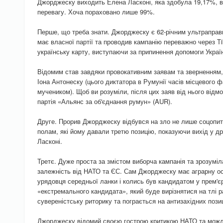
Джорджеску виходить Елена Ласконі, яка здобула 19,17%, 
перевагу. Хоча пораховано лише 99%.
Перше, що треба знати. Джорджеску є 62-річним ультраправ
має власної партії та проводив кампанію переважно через Ti
українську карту, виступаючи за припинення допомоги Україн
Відомим став завдяки провокативним заявам та зверненням,
Іона Антонеску (цього диктатора в Румунії часів місцевого 
мучеником). Щоб ви розуміли, після цих заяв від нього відм
партія «Альянс за об'єднання румун» (AUR).
Друге. Прорив Джорджеску відбувся на зло не лише соцопиту
полам, які йому давали третю позицію, показуючи вихід у д
Ласконі.
Третє. Дуже проста за змістом виборча кампанія та зрозумі
залежність від НАТО та ЄС. Сам Джорджеску має аграрну осві
урядовця середньої ланки і колись був кандидатом у прем'є
«екстремального кандидата», який буде вирізнятися на тлі р
сувереністську риторику та пограється на антизахідних позиц
Джорджеску відомий своєю гострою критикою НАТО та можл