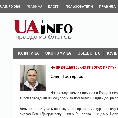
UAINFO.ORG
ГЛАВНАЯ
БЛОГИ
ПОЛЬЗОВАТЕЛИ
ПРАВИЛА
ПОЛИТИКА
ЭКОНОМИКА
ОБЩЕСТВО
КУЛЬ
НА ПРЕЗИДЕНТСЬКИХ ВИБОРАХ В РУМУНІ
Олег Постернак
На президентських виборах в Румунії серйо
змогли передбачити соціологи та політологи. Однак добре п
Більшість опитувань пророкувало першість у І турі чинному 
вирвав Келін Джорджеску — 23%. У Чолака — 19,15%. І друг