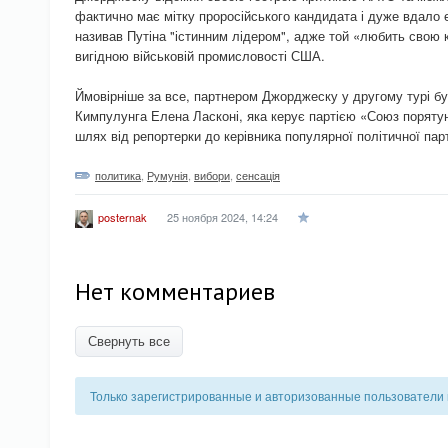
фактично має мітку проросійського кандидата і дуже вдало 
називав Путіна "істинним лідером", адже той «любить свою кр
вигідною військовій промисловості США.
Ймовірніше за все, партнером Джорджеску у другому турі бу
Кимпулунга Елена Ласконі, яка керує партією «Союз поряту
шлях від репортерки до керівника популярної політичної парт
политика
,
Румунія
,
вибори
,
сенсація
25 ноября 2024, 14:24
posternak
Нет комментариев
Свернуть все
Только зарегистрированные и авторизованные пользователи 