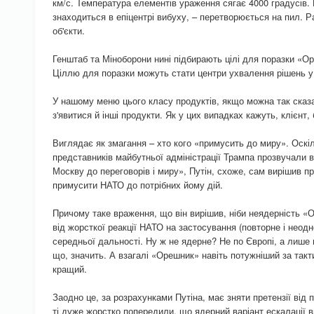
км/с. Температура елементів ураження сягає 4000 градусів. 
знаходиться в епіцентрі вибуху, – перетворюється на пил. Р
об'єкти.
Генштаб та Міноборони нині підбирають цілі для поразки «Ор
Ціллю для поразки можуть стати центри ухвалення рішень у 
У нашому меню цього класу продуктів, якщо можна так сказа
з'явитися й інші продукти. Як у цих випадках кажуть, клієнт
Виглядає як змагання – хто кого «примусить до миру». Оскі
представників майбутньої адміністрації Трампа прозвучали в
Москву до переговорів і миру», Путін, схоже, сам вирішив 
примусити НАТО до потрібних йому дій.
Причому таке враження, що він вирішив, ніби неядерність 
від жорсткої реакції НАТО на застосування (повторне і неод
середньої дальності. Ну ж не ядерне? Не по Європі, а лише п
що, значить. А взагалі «Орешник» навіть потужніший за так
кращий.
Заодно це, за розрахунками Путіна, має зняти претензії від 
ті дуже жорстко попередили, що ядерний варіант ескалації в