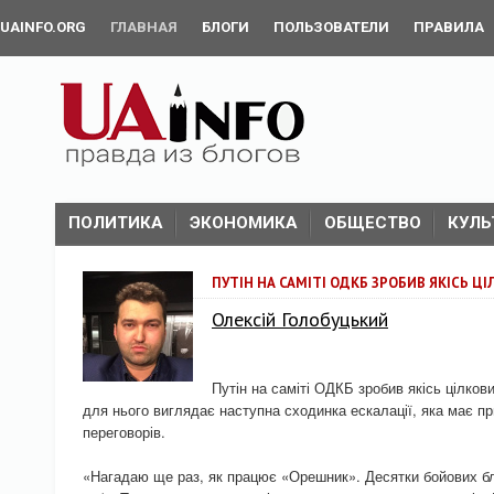
UAINFO.ORG
ГЛАВНАЯ
БЛОГИ
ПОЛЬЗОВАТЕЛИ
ПРАВИЛА
ПОЛИТИКА
ЭКОНОМИКА
ОБЩЕСТВО
КУЛЬ
ПУТІН НА САМІТІ ОДКБ ЗРОБИВ ЯКІСЬ Ц
Олексій Голобуцький
Путін на саміті ОДКБ зробив якісь цілков
для нього виглядає наступна сходинка ескалації, яка має при
переговорів.
«Нагадаю ще раз, як працює «Орешник». Десятки бойових бло