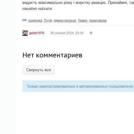
видасть максимально різку і жорстку реакцію. Принаймні, так
нахабно наїхати.
политика
,
Путін
,
ядерні погрози
,
Трамп
,
переговори
28 ноября 2024, 23:34
golob1976
Нет комментариев
Свернуть все
Только зарегистрированные и авторизованные пользователи 