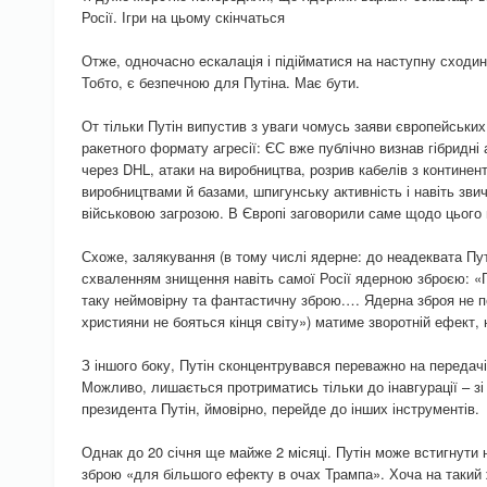
Росії. Ігри на цьому скінчаться
Отже, одночасно ескалація і підійматися на наступну сходин
Тобто, є безпечною для Путіна. Має бути.
От тільки Путін випустив з уваги чомусь заяви європейських 
ракетного формату агресії: ЄС вже публічно визнав гібридні
через DHL, атаки на виробництва, розрив кабелів з континен
виробництвами й базами, шпигунську активність і навіть зв
військовою загрозою. В Європі заговорили саме щодо цього
Схоже, залякування (в тому числі ядерне: до неадеквата Пут
схваленням знищення навіть самої Росії ядерною зброєю: «
таку неймовірну та фантастичну зброю.… Ядерна зброя не п
християни не бояться кінця світу») матиме зворотній ефект, 
З іншого боку, Путін сконцентрувався переважно на передач
Можливо, лишається протриматись тільки до інавгурації – з
президента Путін, ймовірно, перейде до інших інструментів.
Однак до 20 січня ще майже 2 місяці. Путін може встигнути 
зброю «для більшого ефекту в очах Трампа». Хоча на такий