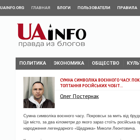
UAINFO.ORG
ГЛАВНАЯ
БЛОГИ
ПОЛЬЗОВАТЕЛИ
ПРАВИЛА
ПОЛИТИКА
ЭКОНОМИКА
ОБЩЕСТВО
КУЛЬ
СУМНА СИМВОЛІКА ВОЄННОГО ЧАСУ. ПОК
ТОПТАННЯ РОСІЙСЬКИХ ЧОБІТ...
Олег Постернак
Сумна символіка воєнного часу. Покровськ за мить від бруд
Це місто, за два кілометри до якого зараз стоїть російська 
народження легендарного «Щедрика» Миколи Леонтовича.