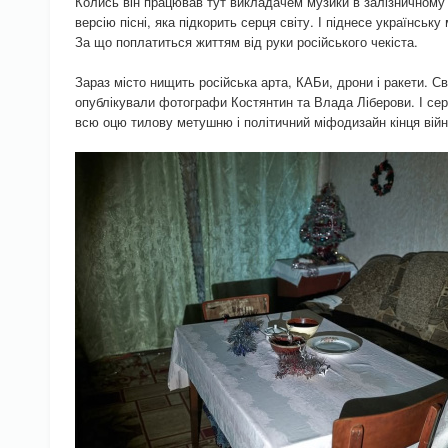
Колись він працював тут викладачем музики в залізничному
версію пісні, яка підкорить серця світу. І піднесе українську
За що поплатиться життям від руки російського чекіста.
Зараз місто нищить російська арта, КАБи, дрони і ракети. 
опублікували фотографи Костянтин та Влада Ліберови. І сер
всю оцю тилову метушню і політичний міфодизайн кінця війн