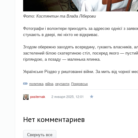
Фото: Костянтин та Влада Ліберови
Фотографи і волонтери приходять за адресою однієї з заяво
стукають в двері, які ніхто не відкриває.
Згодом обережно заходять всередину, гукають власників, ал
застелений білою скатертиною стіл, посеред якого — пусти
гірляндою, а позаду — маленька ялинка.
Українське Різдво у риштованні війни. За мить від чорної ме
политика
,
війна
,
окупанти
,
Покровськ
2 января 2025, 12:01
posternak
Нет комментариев
Свернуть все