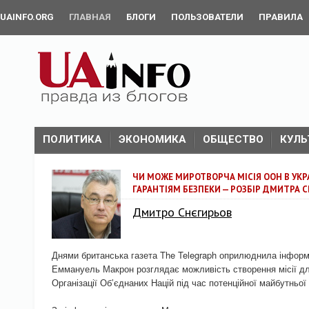
UAINFO.ORG
ГЛАВНАЯ
БЛОГИ
ПОЛЬЗОВАТЕЛИ
ПРАВИЛА
ПОЛИТИКА
ЭКОНОМИКА
ОБЩЕСТВО
КУЛЬ
ЧИ МОЖЕ МИРОТВОРЧА МІСІЯ ООН В УК
ГАРАНТІЯМ БЕЗПЕКИ — РОЗБІР ДМИТРА 
Дмитро Снєгирьов
Днями британська газета The Telegraph оприлюднила інформ
Еммануель Макрон розглядає можливість створення місії для
Організації Об’єднаних Націй під час потенційної майбутньої