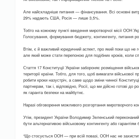
Але найскладніше питання — фінансування. Всі основні вит
29% надають США, Росія — лише 3,5%.
Тобто на кожному пункті введення миротворчої місії ООН Укр
Голосування, формування бюджету, контингенту, питання ро
Втім, є й важливий юридичний аспект, про який поки що не 
але який може стати перепоною для подібних кроків, коли сп
Стаття 17 Конституції України забороняє розміщення військо
території країни. Тобто, для того, щоб вимагати військової 
робити кроки назустріч, а саме щодо зміни чинної Конституці
партнерам, так і, відповідно, Росії, що ми дійсно готові до 
як гаранта безпеки на майбутнє.
Наразі обговорення можливого розгортання миротворчого конт
Утім, президент України Володимир Зеленський переконани
бути альтернативою військовому контингенту або гарантіям 
“Що стосується ООН — при всій повазі, ООН нас не захистит