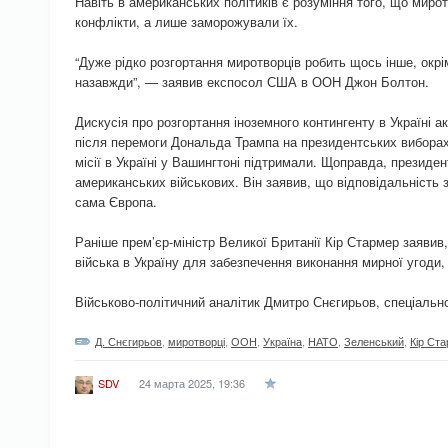
Навіть в американських політиків є розуміння того, що мирот
конфлікти, а лише заморожували їх.
“Дуже рідко розгортання миротворців робить щось інше, окрі
назавжди”, — заявив експосол США в ООН Джон Болтон.
Дискусія про розгортання іноземного контингенту в Україні а
після перемоги Дональда Трампа на президентських вибора
місії в Україні у Вашингтоні підтримали. Щоправда, президе
американських військових. Він заявив, що відповідальність 
сама Європа.
Раніше прем’єр-міністр Великої Британії Кір Стармер заявив,
війська в Україну для забезпечення виконання мирної угоди,
Військово-політичний аналітик Дмитро Снєгирьов, спеціал
Д. Снєгирьов
,
миротворці
,
ООН
,
Україна
,
НАТО
,
Зеленський
,
Кір Ст
24 марта 2025, 19:36
SDV