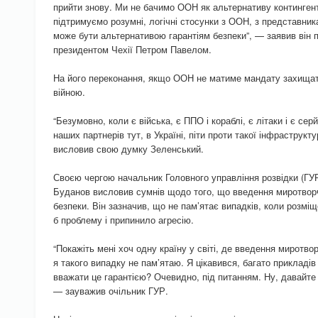
прийти знову. Ми не бачимо ООН як альтернативу контингент
підтримуємо розумні, логічні стосунки з ООН, з представни
може бути альтернативою гарантіям безпеки”, — заявив він п
президентом Чехії Петром Павелом.
На його переконання, якщо ООН не матиме мандату захищати 
війною.
“Безумовно, коли є війська, є ППО і кораблі, є літаки і є сер
наших партнерів тут, в Україні, піти проти такої інфраструкт
висловив свою думку Зеленський.
Своєю чергою начальник Головного управління розвідки (ГУ
Буданов висловив сумнів щодо того, що введення миротворч
безпеки. Він зазначив, що не пам’ятає випадків, коли розмі
б проблему і припинило агресію.
“Покажіть мені хоч одну країну у світі, де введення миротво
я такого випадку не пам’ятаю. Я цікавився, багато прикладів
вважати це гарантією? Очевидно, під питанням. Ну, давайте 
— зауважив очільник ГУР.