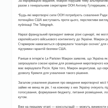
За інформацією видання, Макрон порушив тему альтернатив
разом з генеральним секретарем ООН Антоніу Гутеррешем, як
“Будь-які миротворчі сили ООН потребують схвалення Ради бе
потенційно США виступають проти цього, перспективи вигл
публікації The Telegraph.
Наразі французький президент вивчає різні сценарії, які мог
європейського військового контингенту до України. Макрон 
Стармером намагаються сформувати “коаліцію охочих” для о
підтримки гарантій безпеки США.
Раніше в інтерв’ю Le Parisien Макрон заявляв, що Україна 
запрошувати союзні країни для розміщення миротворчого конт
має вирішувати Росія. Крім того, Макрон акцентував, що єв
дозволу Кремля для ухвалення такого рішення.
Загалом ухвалення рішення про введення миротворчої місії 
займе не менш як рік. І на кожному з них Україну очікують пі
голосування, формування бюджету, питання розміщення, лог
кутом.
Вже на першому етапі — консультацій — можуть виникнути с