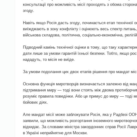
консультації про можливість місії проходять з обома сторона
згоду.
Навіть якщо Росія дасть згоду, починається етап технічної 
виїжджають в зону конфлікту і оцінюють весь спектр питань,
військова складова, політична, соціально-економічна, релігій
Підводний камінь технічної оцінки в тому, що таку характе
дати лише за умови гарантій їхньої безпеки. Тобто, якщо росі
нададуть, то місія не виїде.
За умови подолання цих двох етапів рішення про мандат мі
Основна функція миротворців визначається залежно від манд
підтримання миру — тоді вони стоять між двома протиборчими
розуміє правила поведінки. Або це примус до миру — тоді м
бойових діях.
Але мандат місії може заблокувати Росія, яка у Радбезі ОО
заявили, що можливість розгортання іноземного миротворчог
відкидає. За словами міністра закордонних справ Росії Лавр
в Україні неприйнятне для Москви.