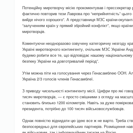
Потенційну миротворчу місію прокоментував і прессекретар 
фактично повторив тези Лаврова про “неприйнятність” цього с
вийде нічого хорошого”. А представниця МЗС країни-окупан
“залученням країн у прямий збройний конфлікт”, якщо країни
миротворців.
Коментуючи неодноразово озвучену категоричну незгоду кра
Україні миротворчого контингенту, очільник МЗС України Анд
будемо робити все те, що відповідає нашому національному 
безпеку України на довготривалий період”.
Утім можна піти на голосування через Генасамблею ООН. Ал
Україна 2/3 голосів членів Генасамблеї.
З приводу чисельності контингенту місії. Цифри про які гов
тисяч миротворців, — є просто смішними з огляду на масшта
становить близько 1200 кілометрів. Навіть за дуже помірков
президента, потрібно до 100 тисяч військовослужбовців.
Однак повністю відкидати цю ідею все ж не варто. Треба с
безпосередньо для європейських партнерів. Розміщення наві
як військовим, так і інформаційним тиском на Росію.