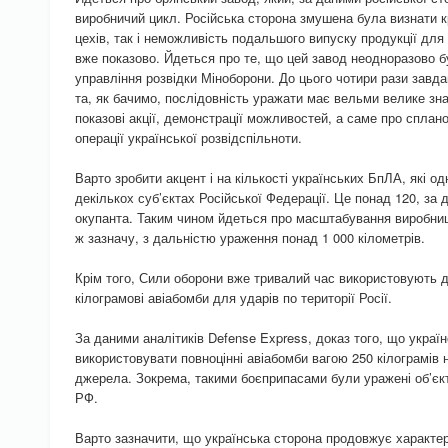
виробничий цикл. Російська сторона змушена була визнати 
цехів, так і неможливість подальшого випуску продукції для
вже показово. Йдеться про те, що цей завод неодноразово б
управління розвідки Міноборони. До цього чотири рази завд
та, як бачимо, послідовність уражати має вельми велике зн
показові акції, демонстрації можливостей, а саме про сплан
операції української розвідспільноти.
Варто зробити акцент і на кількості українських БпЛА, які о
декількох суб’єктах Російської Федерації. Це понад 120, за 
окупанта. Таким чином йдеться про масштабування виробницт
ж зазначу, з дальністю ураження понад 1 000 кілометрів.
Крім того, Сили оборони вже тривалий час використовують д
кілограмові авіабомби для ударів по території Росії.
За даними аналітиків Defense Express, доказ того, що украї
використовувати повноцінні авіабомби вагою 250 кілограмів
джерела. Зокрема, такими боєприпасами були уражені об’єкти
РФ.
Варто зазначити, що українська сторона продовжує характер