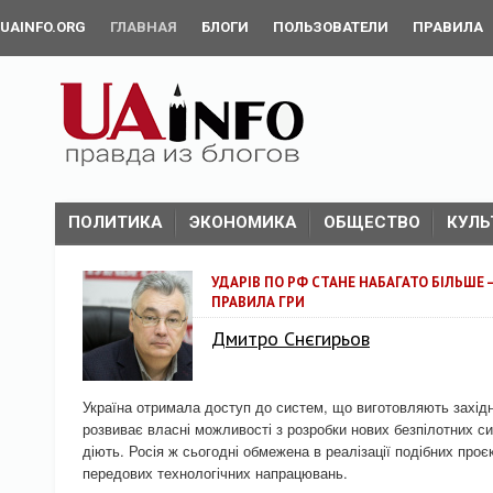
UAINFO.ORG
ГЛАВНАЯ
БЛОГИ
ПОЛЬЗОВАТЕЛИ
ПРАВИЛА
ПОЛИТИКА
ЭКОНОМИКА
ОБЩЕСТВО
КУЛЬ
УДАРІВ ПО РФ СТАНЕ НАБАГАТО БІЛЬШЕ 
ПРАВИЛА ГРИ
Дмитро Снєгирьов
Україна отримала доступ до систем, що виготовляють західн
розвиває власні можливості з розробки нових безпілотних с
діють. Росія ж сьогодні обмежена в реалізації подібних проє
передових технологічних напрацювань.