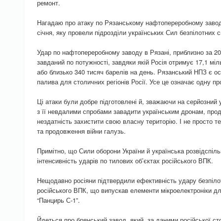
ремонт.
Нагадаю про атаку по Рязанському нафтопереробному заводу 
січня, яку провели підрозділи українських Сил безпілотних 
Удар по нафтопереробному заводу в Рязані, приблизно за 20
завданий по потужності, завдяки якій Росія отримує 17,1 міл
або близько 340 тисяч барелів на день. Рязанський НПЗ є 
палива для столичних регіонів Росії. Усе це означає одну про
Ці атаки були добре підготовлені й, зважаючи на серйозний у
з її невдалими спробами завадити українським дронам, про
нездатність захистити свою власну територію. І не просто 
та продовження війни галузь.
Примітно, що Сили оборони України й українська розвідспі
інтенсивність ударів по тилових об’єктах російського ВПК.
Нещодавно росіяни підтвердили ефективність удару безпіл
російського ВПК, що випускав елементи мікроелектроніки для
“Панцирь С-1”.
Йдеться про брянський завод, який, за даними російської ст