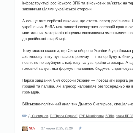
інфраструктурі російського ВПК та військових об’єктах на тер
законними цілями української сторони.
А ось це вже серйозні виклики, що стоять перед росіянами.
українських БпЛА можливості експортних операцій країни-о
мастильних матеріалів кінцевим споживачам зменшилися на
до російської скарбниці.
Тому можна сказати, що Сили оборони України й українська 
ахіллесову п’яту путінського режиму — і тепер будуть бити у
повністю не зруйнують нафтову галузь країни-агресора. А що
головної галузі, яка формує і наповнює бюджет, спрогнозув
Наразі завдання Сил оборони України — позбавити ворога ре
грошей та палива, які агресор направляє безпосередньо на в
громадян.
Військово-політичний аналітик Дмитро Снєгирьов, спеціал
Д. Снєгирьов
,
ГІ "Права Справа"
,
ГУР Міноборони
,
БПЛА
,
атака БПЛА
27 марта 2025, 23:29
SDV