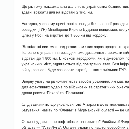
Ще рік тому максимальна дальність українських безпілотник
здатні вражати цілі на відстані 2 тис. км.
Нагадаю, у своєму привітанні з нагоди Дня воєнної розвідки
розвідки (ГУР) Міноборони Кирило Буданов повідомив, що ук
цілей у Росії на відстані до 1 800 км від кордону.
“Безпілотні системи, над розвитком яких зараз працюють кр
Головного управління розвідки, вже дозволяють вражати вій
відстані до 1 800 км. Військові аеродроми, які є джерелом п
українських міст, здригаються від повітряних атак. Вся інф
війну, зазнає і буде зазнавати втрат”, — каже очільник ГУР.
Зверну увагу на різноманітність засобів ураження, які має н
для ефективних ударів по військових та стратегічних об’єкт
дрони-ракети “Пекло” та “Паляниця”.
Слід зазначити, що українські БпЛА зараз мають можливіст
базування, навіть по “Оленьї” в Мурманській області — це бл
Останні удари — по нафтобазах на території Російської Фед
область — “Усть-Луга”. Останні удари по нафтопереробних з