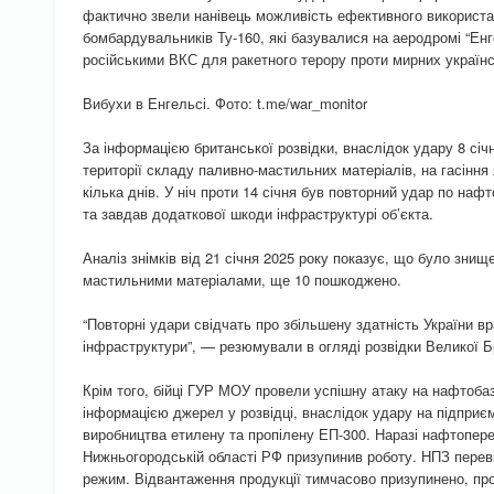
фактично звели нанівець можливість ефективного використа
бомбардувальників Ту-160, які базувалися на аеродромі “Ен
російськими ВКС для ракетного терору проти мирних українс
Вибухи в Енгельсі. Фото: t.me/war_monitor
За інформацією британської розвідки, внаслідок удару 8 сі
території складу паливно-мастильних матеріалів, на гасіння
кілька днів. У ніч проти 14 січня був повторний удар по наф
та завдав додаткової шкоди інфраструктурі об’єкта.
Аналіз знімків від 21 січня 2025 року показує, що було знищ
мастильними матеріалами, ще 10 пошкоджено.
“Повторні удари свідчать про збільшену здатність України вр
інфраструктури”, — резюмували в огляді розвідки Великої Бр
Крім того, бійці ГУР МОУ провели успішну атаку на нафтобаз
інформацією джерел у розвідці, внаслідок удару на підприє
виробництва етилену та пропілену ЕП-300. Наразі нафтопер
Нижньогородській області РФ призупинив роботу. НПЗ переві
режим. Відвантаження продукції тимчасово призупинено, про