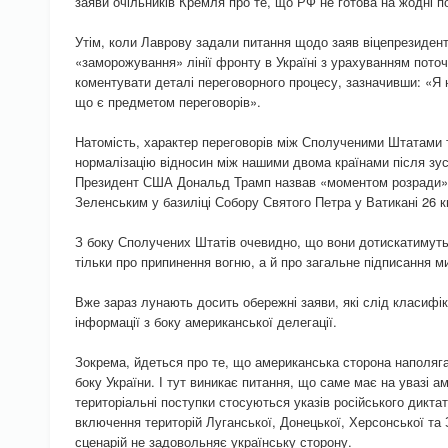
заяви очільників Кремля про те, що РФ не готова на жодні п
Утім, коли Лаврову задали питання щодо заяв віцепрезиде
«заморожування» лінії фронту в Україні з урахуванням поточн
коментувати деталі переговорного процесу, зазначивши: «Я 
що є предметом переговорів».
Натомість, характер переговорів між Сполученими Штатами 
нормалізацію відносин між нашими двома країнами після зуст
Президент США Дональд Трамп назвав «моментом розради» 
Зеленським у базиліці Собору Святого Петра у Ватикані 26 к
З боку Сполучених Штатів очевидно, що вони дотискатимуть
тільки про припинення вогню, а й про загальне підписання м
Вже зараз лунають досить обережні заяви, які слід класифік
інформації з боку американської делегації.
Зокрема, йдеться про те, що американська сторона наполяга
боку України. І тут виникає питання, що саме має на увазі 
територіальні поступки стосуються указів російського диктат
включення територій Луганської, Донецької, Херсонської та 
сценарій не задовольняє українську сторону.