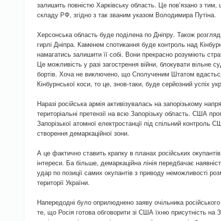
залишить повністю Харківську область. Це пов’язано з тим,
складу РФ, згідно з так званим указом Володимира Путіна.
Херсонська область буде поділена по Дніпру. Також розгля
гирлі Дніпра. Каменем спотикання буде контроль над Кінбур
намагатись залишити її собі. Вони прекрасно розуміють стра
Це можливість у разі загострення війни, блокувати вільне с
бортів. Хоча не виключено, що Сполученим Штатом вдасться
Кінбурнської коси, то це, знов-таки, буде серйозний успіх ук
Наразі російська армія активізувалась на запорізькому напр
територіальні претензії на всю Запорізьку область. США пр
Запорізької атомної електростанції під спільний контроль С
створення демаркаційної зони.
А це фактично ставить крапку в планах російських окупантів
інтереси. Ба більше, демаркаційна лінія передбачає наявніст
удар по позиції самих окупантів з приводу неможливості роз
території України.
Напередодні було оприлюднено заяву очільника російського
те, що Росія готова обговорити зі США їхню присутність на 