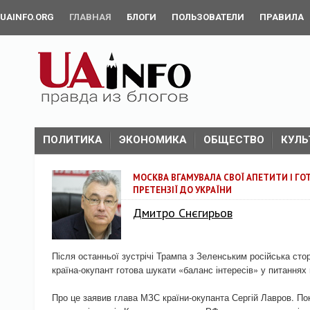
UAINFO.ORG
ГЛАВНАЯ
БЛОГИ
ПОЛЬЗОВАТЕЛИ
ПРАВИЛА
ПОЛИТИКА
ЭКОНОМИКА
ОБЩЕСТВО
КУЛЬ
МОСКВА ВГАМУВАЛА СВОЇ АПЕТИТИ І ГО
ПРЕТЕНЗІЇ ДО УКРАЇНИ
Дмитро Снєгирьов
Після останньої зустрічі Трампа з Зеленським російська сто
країна-окупант готова шукати «баланс інтересів» у питаннях
Про це заявив глава МЗС країни-окупанта Сергій Лавров. По