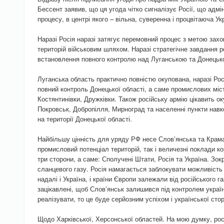
Бессент заявив, що ця угода чітко сигналізує Росії, що адм
процесу, в центрі якого – вільна, суверенна і процвітаюча Ук
Наразі Росія наразі затягує перемовний процес з метою зах
територій військовим шляхом. Наразі стратегічне завдання ро
встановлення повного контролю над Луганською та Донецьк
Луганська область практично повністю окупована, наразі Росі
повний контроль Донецької області, а саме промислових міс
Костянтинівки, Дружківки. Також російську армію цікавить ок
Покровськ, Добропілля, Мирноград та населенні пункти навк
на території Донецької області.
Найбільшу цінність для уряду РФ несе Слов’янська та Крама
промисловий потенціал територій, так і величезні поклади ко
три сторони, а саме: Сполучені Штати, Росія та Україна. Зо
сланцевого газу. Росія намагається заблокувати можливість
надалі і Україна, і країни Європи залежали від російського г
зацікавлені, щоб Слов’янськ залишився під контролем украї
реалізувати, то це буде серйозним успіхом і української стор
Щодо Харківської, Херсонської областей. На мою думку, росі