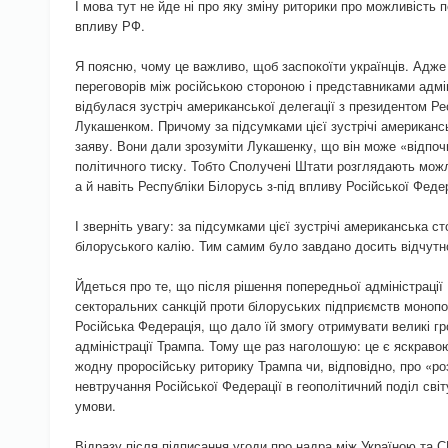
І мова тут не йде ні про яку зміну риторики про можливість п
впливу РФ.
Я поясню, чому це важливо, щоб заспокоїти українців. Адже 
переговорів між російською стороною і представниками адмі
відбулася зустріч американської делегації з президентом Р
Лукашенком. Причому за підсумками цієї зустрічі американс
заяву. Вони дали зрозуміти Лукашенку, що він може «відпочит
політичного тиску. Тобто Сполучені Штати розглядають можл
а й навіть Республіки Білорусь з-під впливу Російської Федер
І зверніть увагу: за підсумками цієї зустрічі американська с
білоруського калію. Тим самим було завдано досить відчутно
Йдеться про те, що після рішення попередньої адміністрац
секторальних санкцій проти білоруських підприємств монопо
Російська Федерація, що дало їй змогу отримувати великі гр
адміністрації Трампа. Тому ще раз наголошую: це є яскраво
жодну проросійську риторику Трампа чи, відповідно, про «ро
невтручання Російської Федерації в геополітичний поділ світ
умови.
Відразу після підписання угоди про надра між Україною та 