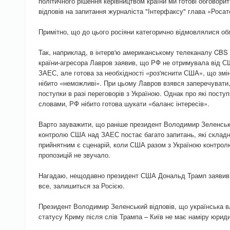
політичного рішення керівництвом країни ми готові обговори
відповів на запитання журналіста "Інтерфаксу" глава «Росат
Примітно, що до цього росіяни категорично відмовлялися об
Так, наприклад, в інтерв'ю американському телеканалу CBS
країни-агресора Лавров заявив, що РФ не отримувала від С
ЗАЕС, але готова за необхідності «роз'яснити США», що зміни
нібито «неможливі». При цьому Лавров взявся заперечувати,
поступки в разі переговорів з Україною. Однак про які поступ
словами, РФ нібито готова шукати «баланс інтересів».
Варто зауважити, що раніше президент Володимир Зеленськи
контролю США над ЗАЕС постає багато запитань, які складн
прийнятним є сценарій, коли США разом з Україною контро
пропозицій не звучало.
Нагадаю, нещодавно президент США Дональд Трамп заявив,
все, залишиться за Росією.
Президент Володимир Зеленський відповів, що українська 
статусу Криму після слів Трампа – Київ не має наміру юрид