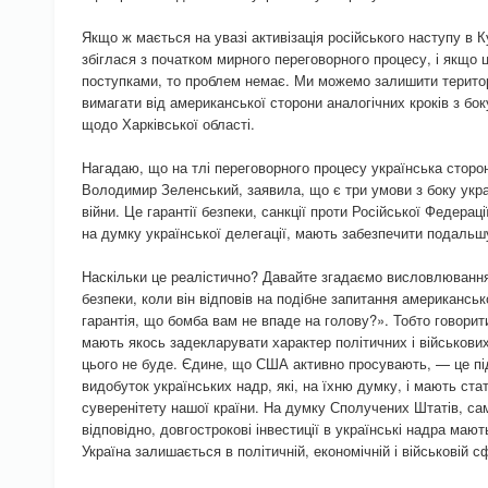
Якщо ж мається на увазі активізація російського наступу в Ку
збіглася з початком мирного переговорного процесу, і якщо
поступками, то проблем немає. Ми можемо залишити територі
вимагати від американської сторони аналогічних кроків з бок
щодо Харківської області.
Нагадаю, що на тлі переговорного процесу українська сторо
Володимир Зеленський, заявила, що є три умови з боку укра
війни. Це гарантії безпеки, санкції проти Російської Федерації
на думку української делегації, мають забезпечити подальшу
Наскільки це реалістично? Давайте згадаємо висловлюванн
безпеки, коли він відповів на подібне запитання американсь
гарантія, що бомба вам не впаде на голову?». Тобто говорит
мають якось задекларувати характер політичних і військових 
цього не буде. Єдине, що США активно просувають, — це пі
видобуток українських надр, які, на їхню думку, і мають ст
суверенітету нашої країни. На думку Сполучених Штатів, сам
відповідно, довгострокові інвестиції в українські надра мают
Україна залишається в політичній, економічній і військовій 