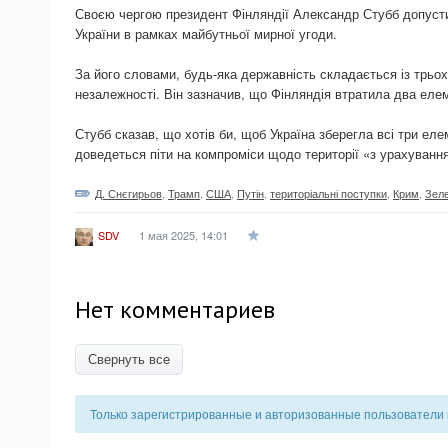
Своєю чергою президент Фінляндії Александр Стубб допустив
України в рамках майбутньої мирної угоди.
За його словами, будь-яка державність складається із трьох 
незалежності. Він зазначив, що Фінляндія втратила два елеме
Стубб сказав, що хотів би, щоб Україна зберегла всі три ел
доведеться піти на компроміси щодо території «з урахування
Д. Снєгирьов
,
Трамп
,
США
,
Путін
,
територіальні поступки
,
Крим
,
Зел
1 мая 2025, 14:01
SDV
Нет комментариев
Свернуть все
Только зарегистрированные и авторизованные пользователи 