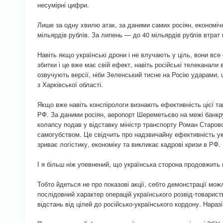
несумірні цифри.
Лише за одну хвилю атак, за даними самих росіян, економіч
мільярдів рублів. За липень — до 40 мільярдів рублів втрат 
Навіть якщо українські дрони і не влучають у ціль, вони вс
збитки і це вже має свій ефект, навіть російські телеканали
озвучують версії, ніби Зеленський тисне на Росію ударами, 
з Харківської області.
Якщо вже навіть конспірологи визнають ефективність цієї т
РФ. За даними росіян, аеропорт Шереметьєво на межі банкр
колапсу подав у відставку міністр транспорту Роман Старово
самогубством. Це свідчить про надзвичайну ефективність ук
зриває логістику, економіку та викликає кадрові кризи в РФ.
І я більш ніж упевнений, що українська сторона продовжить п
Тобто йдеться не про показові акції, себто демонстрації мо
послідовний характер операцій українського розвід-товарист
відстань від цілей до російсько-українського кордону. Наразі