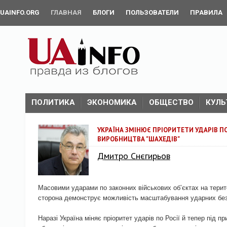
UAINFO.ORG
ГЛАВНАЯ
БЛОГИ
ПОЛЬЗОВАТЕЛИ
ПРАВИЛА
ПОЛИТИКА
ЭКОНОМИКА
ОБЩЕСТВО
КУЛЬ
УКРАЇНА ЗМІНЮЄ ПРІОРИТЕТИ УДАРІВ ПО
ВИРОБНИЦТВА "ШАХЕДІВ"
Дмитро Снєгирьов
Масовими ударами по законних військових об’єктах на терито
сторона демонструє можливість масштабування ударних безп
Наразі Україна міняє пріоритет ударів по Росії й тепер під п