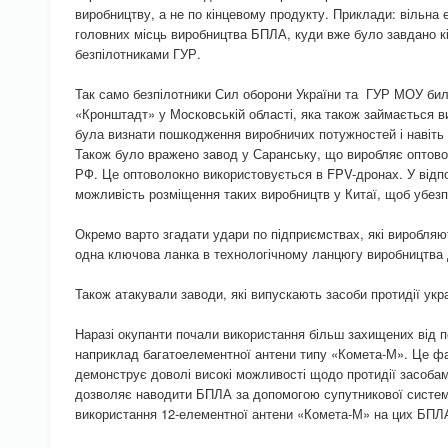
виробництву, а не по кінцевому продукту. Приклади: вільна
головних місць виробництва БПЛА, куди вже було завдано к
безпілотниками ГУР.
Так само безпілотники Сил оборони України та ГУР МОУ бил
«Кронштадт» у Московській області, яка також займається 
була визнати пошкодження виробничих потужностей і навіть 
Також було вражено завод у Саранську, що виробляє оптово
РФ. Це оптоволокно використовується в FPV-дронах. У відп
можливість розміщення таких виробництв у Китаї, щоб убезпе
Окремо варто згадати удари по підприємствах, які виробл
одна ключова ланка в технологічному ланцюгу виробництва 
Також атакували заводи, які випускають засоби протидії укр
Наразі окупанти почали використання більш захищених від п
наприклад багатоелементної антени типу «Комета-М». Це фа
демонструє доволі високі можливості щодо протидії засобам
дозволяє наводити БПЛА за допомогою супутникової систем
використання 12-елементної антени «Комета-М» на цих БПЛ