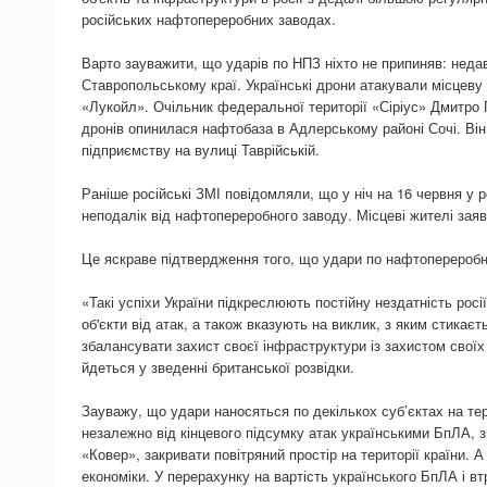
російських нафтопереробних заводах.
Варто зауважити, що ударів по НПЗ ніхто не припиняв: неда
Ставропольському краї. Українські дрони атакували місцеву
«Лукойл». Очільник федеральної території «Сіріус» Дмитро 
дронів опинилася нафтобаза в Адлерському районі Сочі. Він
підприємству на вулиці Таврійській.
Раніше російські ЗМІ повідомляли, що у ніч на 16 червня у 
неподалік від нафтопереробного заводу. Місцеві жителі заяв
Це яскраве підтвердження того, що удари по нафтопереробн
«Такі успіхи України підкреслюють постійну нездатність росії
об'єкти від атак, а також вказують на виклик, з яким стикає
збалансувати захист своєї інфраструктури із захистом своїх
йдеться у зведенні британської розвідки.
Зауважу, що удари наносяться по декількох суб’єктах на тер
незалежно від кінцевого підсумку атак українськими БпЛА, 
«Ковер», закривати повітряний простір на території країни. А
економіки. У перерахунку на вартість українського БпЛА і вт