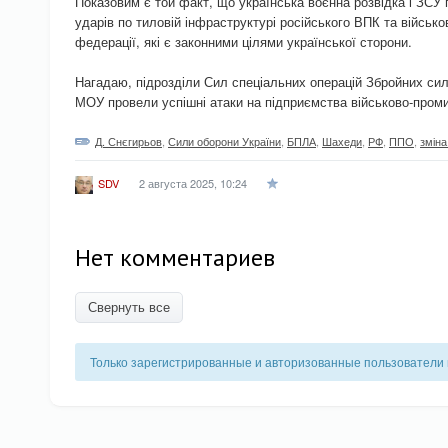
Показовим є той факт, що українська воєнна розвідка і ЗСУ
ударів по тиловій інфраструктурі російського ВПК та військов
федерації, які є законними цілями української сторони.
Нагадаю, підрозділи Сил спеціальних операцій Збройних сил 
МОУ провели успішні атаки на підприємства військово-проми
Д. Снєгирьов
,
Сили оборони України
,
БПЛА
,
Шахеди
,
РФ
,
ППО
,
зміна
2 августа 2025, 10:24
SDV
Нет комментариев
Свернуть все
Только зарегистрированные и авторизованные пользователи 