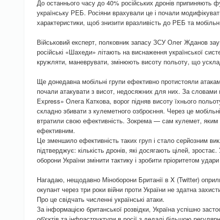
До останнього часу до 40% російських дронів припиняють ф
українську РЕБ. Росіяни врахували це і почали модифікуват
характеристики, щоб знизити вразливість до РЕБ та мобільн
Військовий експерт, полковник запасу ЗСУ Олег Жданов зау
російські «Шахеди» літають на виснаження української сис
кружляти, маневрувати, змінюють висоту польоту, що ускла
Ще донедавна мобільні групи ефективно протистояли атака
почали атакувати з висот, недосяжних для них. За словами 
Express» Олега Каткова, ворог підняв висоту їхнього польот
складно збивати з кулеметного озброєння. Через це мобільні
втратили свою ефективність. Зокрема — сам кулемет, яким
ефективним.
Це зменшило ефективність таких груп і стало серйозним ви
підтверджує: кількість дронів, які досягають цілей, зростає
оборони України змінити тактику і зробити пріоритетом удари 
Нагадаю, нещодавно Міноборони Британії в X (Twitter) опри
окупант через три роки війни проти України не здатна захистит
Про це свідчать численні українські атаки.
За інформацією британської розвідки, Україна успішно засто
об'єктів та інфраструктури в росії з дедалі більшою регуля