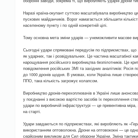
оборонні заводи, зокрема ті, що виробляють ударні дрони т
Наразі країна-окупант суттєво масштабувала виробництво цих
пускових майданчиків. Ворог намагається збільшити кількіс
населеному пункту і по одній конкретній цілі.
Тому основна мета зміни ударів — унеможливити масове в
Сьогодні удари спрямовані передусім по підприємствах, щ
як ударних, так і розвідувальних. Це частина масштабної кам
нарощування російського виробництва безпілотників. Це кр
повідомлення російських ЗМІ та західних аналітиків: Росія п
до 1000 дронів щодня. В умовах, коли Україна лише створ
ППО, така кількість загрожує колапсом.
Виробництво дронів-перехоплювачів в Україні лише анонсов
у поєднанні з високою вартістю засобів їх перехоплення с
удари по виробничій інфраструктурі — це превентивна міра,
на старті.
Удари завдаються по підприємствах, які виробляють як «Гера
використанням оптоволокна. Дрони на оптовококні — це одна 
серйозним викликом для Сил оборони України. Зміна тактики 