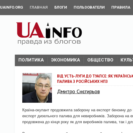
UAINFO.ORG
ГЛАВНАЯ
БЛОГИ
ПОЛЬЗОВАТЕЛИ
ПРАВИЛА
ПОЛИТИКА
ЭКОНОМИКА
ОБЩЕСТВО
КУЛЬ
ВІД УСТЬ-ЛУГИ ДО ТУАПСЕ: ЯК УКРАЇНС
ПАЛИВА З РОСІЙСЬКИХ НПЗ
Дмитро Снєгирьов
Країна-окупант продовжила заборону на експорт бензину до к
експорт дизельного палива для невиробників. Заборона на е
продовжена до кінця року як для виробників палива, так і дл