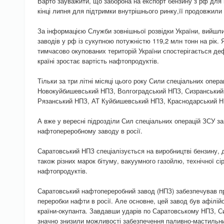
Варто зауважити, що заборона на експорт бензину з рф для 
кінці липня для підтримки внутрішнього ринку,її продовжили
За інформацією Служби зовнішньої розвідки України, вийшл
заводів у рф із сукупною потужністю 119,2 млн тонн на рік. Я
тимчасово окупованих територій України спостерігається де
країні зростає вартість нафтопродуктів.
Тільки за три літні місяці цього року Сили спеціальних опер
Новокуйбишевський НПЗ, Волгоградський НПЗ, Сизранськи
Рязанський НПЗ, АТ Куйбишевський НПЗ, Краснодарський Н
А вже у вересні підрозділи Сил спеціальних операцій ЗСУ 
нафтопереробному заводу в росії.
Саратовський НПЗ спеціалізується на виробництві бензину, 
також різних марок бітуму, вакуумного газойлю, технічної с
нафтопродуктів.
Саратовський нафтопереробний завод (НПЗ) забезпечував п
переробки нафти в росії. Але основне, цей завод був афілій
країни-окупанта. Завдавши ударів по Саратовському НПЗ, Си
значно знизили можливості забезпечення паливно-мастильн