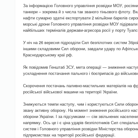
За інформацією Головного управління розвідки МОУ, росіян
танкери – зокрема й з числа так званого тіньового флоту. Вк
нафти сумарно здатні експортувати 2 мільйони барелів сиров
морські дрони Головного управління розвідки МОУ підірвали
найбільших терміналів держави-агресора росії у порту Туапс
У ніч на 26 вересня підрозділи Сил безпілотних систем Зброй
іншими складовими Сил оборони, завдали удару по Афіпсь
Краснодарському краї рф.
Як повідомив Генштаб ЗСУ, мета операції — зниження насту
ускладнення постачання пального і боєприпасів до військови
Скорочення постачань паливно-мастильних матеріалів на фр
російської військової машини на території України.
Знижуються темпи наступу, чим і користуються Сили оборони
звану активну оборону. На момент зниження російського на
оборони України. І за підсумками — сім звільнених населени
напрямку. Ось це і є ціна ударів безпілотників Сил спеціаль
систем і Головного управління розвідки Міністерства оборо
підприємствах на території російської федерації.