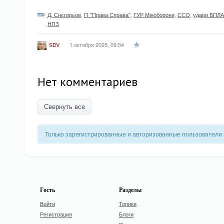
Д. Снєгирьов
,
ГІ "Права Справа"
,
ГУР Міноборони
,
ССО
,
удари БПЛА
НПЗ
1 октября 2025, 09:54
SDV
Нет комментариев
Свернуть все
Только зарегистрированные и авторизованные пользователи 
Гость
Разделы
Войти
Топики
Регистрация
Блоги