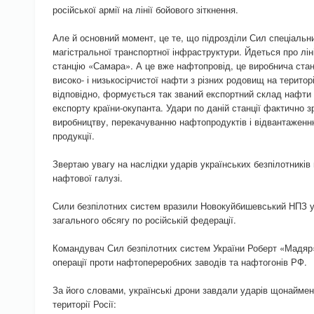
російської армії на лінії бойового зіткнення.
Але й основний момент, це те, що підрозділи Сил спеціальни
магістральної транспортної інфраструктури. Йдеться про лі
станцію «Самара». А це вже нафтопровід, це виробнича стан
високо- і низькосірчистої нафти з різних родовищ на території
відповідно, формується так званий експортний склад нафти 
експорту країни-окупанта. Удари по даній станції фактично
виробництву, перекачуванню нафтопродуктів і відвантаженн
продукції.
Звертаю увагу на наслідки ударів українських безпілотників 
нафтової галузі.
Сили безпілотних систем вразили Новокуйбишевський НПЗ у
загального обсягу по російській федерації.
Командувач Сил безпілотних систем України Роберт «Мадяр
операції проти нафтопереробних заводів та нафтогонів РФ.
За його словами, українські дрони завдали ударів щонаймен
території Росії: