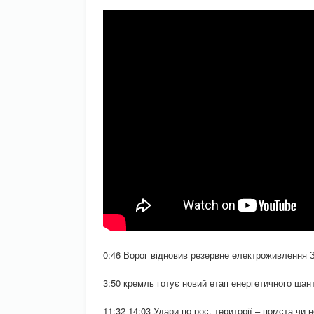
0:46 Ворог відновив резервне електроживлення
3:50 кремль готує новий етап енергетичного шан
11:32 14:03 Удари по рос. території – помста чи 