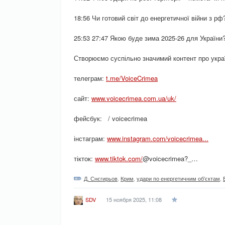
18:56 Чи готовий світ до енергетичної війни з рф
25:53 27:47 Якою буде зима 2025-26 для України
Створюємо суспільно значимий контент про украї
телеграм:
t.me/VoiceCrimea
сайт:
www.voicecrimea.com.ua/uk/
фейсбук: / voicecrimea
інстаграм:
www.instagram.com/voicecrimea...
тікток:
www.tiktok.com/
@voicecrimea?_…
Д. Снєгирьов
,
Крим
,
удари по енергетичним об’єктам
,
15 ноября 2025, 11:08
SDV