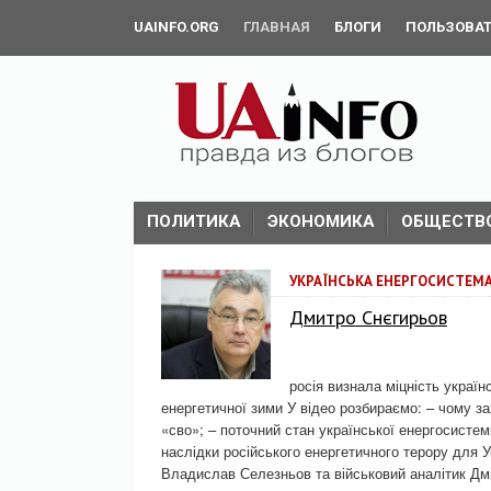
UAINFO.ORG
ГЛАВНАЯ
БЛОГИ
ПОЛЬЗОВА
ПОЛИТИКА
ЭКОНОМИКА
ОБЩЕСТВ
УКРАЇНСЬКА ЕНЕРГОСИСТЕМА 
Дмитро Снєгирьов
росія визнала міцність україн
енергетичної зими У відео розбираємо: – чому з
«сво»; – поточний стан української енергосистеми
наслідки російського енергетичного терору для У
Владислав Селезньов та військовий аналітик Д