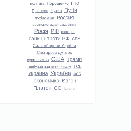
Порошенко
політика
ППО
Путін
Путин
Пригожин
Россия
путіноміка
російсько-українська війна
Росія
РФ
санкции
санкції проти РФ
СБУ
Сили оборони України
Снєгирьов Дмитро
США
Трамп
суспільство
ТСВ
трибунал над путинизмом
Україна
Украина
ФСБ
экономика
Євген
Платон
ЄС
Іспанія