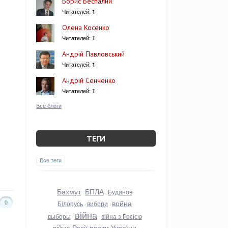
Борис Беспалий
Читателей:
1
Олена Косенко
Читателей:
1
Андрій Павловський
Читателей:
1
Андрій Сенченко
Читателей:
1
Все блоги
ТЕГИ
Все теги
Бахмут
БПЛА
Буданов
0
война
Білорусь
вибори
війна
выборы
війна з Росією
війна Росії проти України