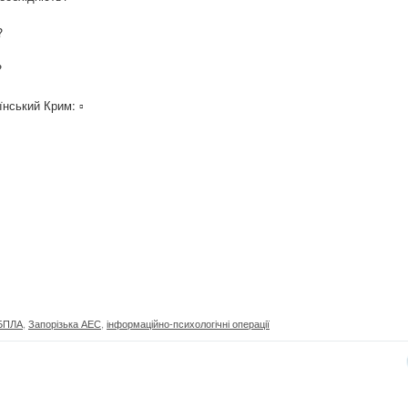
?
?
нський Крим: ▫️
БПЛА
,
Запорізька АЕС
,
інформаційно-психологічні операції