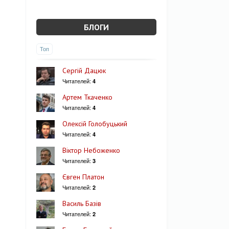
БЛОГИ
Топ
Сергій Дацюк
Читателей:
4
Артем Ткаченко
Читателей:
4
Олексій Голобуцький
Читателей:
4
Віктор Небоженко
Читателей:
3
Євген Платон
Читателей:
2
Василь Базів
Читателей:
2