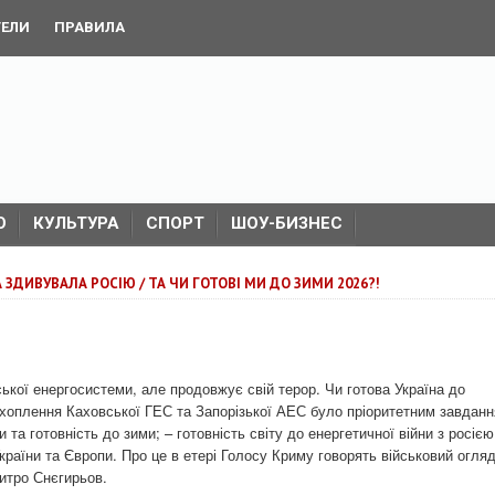
ТЕЛИ
ПРАВИЛА
О
КУЛЬТУРА
СПОРТ
ШОУ-БИЗНЕС
ЗДИВУВАЛА РОСІЮ / ТА ЧИ ГОТОВІ МИ ДО ЗИМИ 2026?!
ської енергосистеми, але продовжує свій терор. Чи готова Україна до
ахоплення Каховської ГЕС та Запорізької АЕС було пріоритетним завдан
 та готовність до зими; – готовність світу до енергетичної війни з росією
країни та Європи. Про це в етері Голосу Криму говорять військовий огля
митро Снєгирьов.