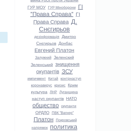
ГІ
ГУР МОУ
ГУР Міноборони
"Права Справа"
ГІ
Д.
Права Справа
Снєгирьов
Дмитро
дезінформація
Снєгирьов
Донбас
Евгений Платон
Зеленский
Залужний
знищення
Зеленський
ЗСУ
окупантів
импичмент
Китай
контрнаступ
Крим
коронавирус
кризис
культура
ЛНР
Луганщина
наступ окупантів
НАТО
общество
окупанти
ОРДЛО
ПВК "Вагнер"
Платон
Покровський
политика
напрямок