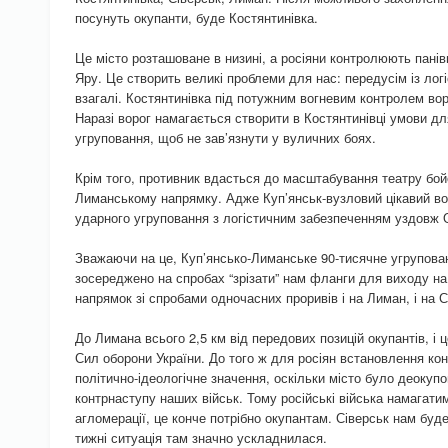
посунуть окупанти, буде Костянтинівка.
Це місто розташоване в низині, а росіяни контролюють панів
Яру. Це створить великі проблеми для нас: передусім із лог
взагалі. Костянтинівка під потужним вогневим контролем вор
Наразі ворог намагається створити в Костянтинівці умови д
угруповання, щоб не зав’язнути у вуличних боях.
Крім того, противник вдасться до масштабування театру бойо
Лиманському напрямку. Адже Куп’янськ-вузловий цікавий в
ударного угруповання з логістичним забезпеченням уздовж 
Зважаючи на це, Куп’янсько-Лиманське 90-тисячне угрупов
зосереджено на спробах “зрізати” нам фланги для виходу н
напрямок зі спробами одночасних проривів і на Лиман, і на С
До Лимана всього 2,5 км від передових позицій окупантів, і
Сил оборони України. До того ж для росіян встановлення к
політично-ідеологічне значення, оскільки місто було деокуп
контрнаступу наших військ. Тому російські війська намагати
агломерації, це конче потрібно окупантам. Сіверськ нам буд
тижні ситуація там значно ускладнилася.