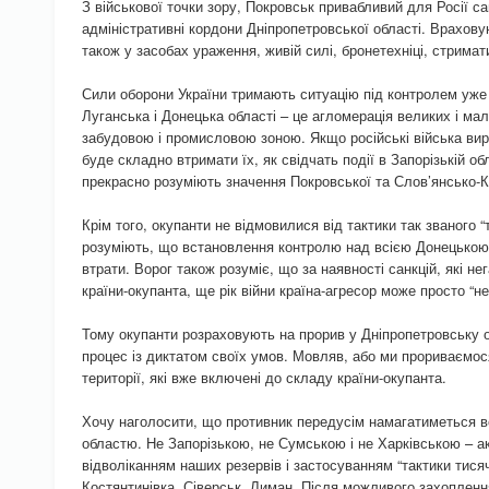
З військової точки зору, Покровськ привабливий для Росії 
адміністративні кордони Дніпропетровської області. Враховую
також у засобах ураження, живій силі, бронетехніці, стримат
Сили оборони України тримають ситуацію під контролем уже
Луганська і Донецька області – це агломерація великих і ма
забудовою і промисловою зоною. Якщо російські війська вир
буде складно втримати їх, як свідчать події в Запорізькій об
прекрасно розуміють значення Покровської та Слов’янсько-К
Крім того, окупанти не відмовилися від тактики так званого “
розуміють, що встановлення контролю над всією Донецькою 
втрати. Ворог також розуміє, що за наявності санкцій, які н
країни-окупанта, ще рік війни країна-агресор може просто “не
Тому окупанти розраховують на прорив у Дніпропетровську о
процес із диктатом своїх умов. Мовляв, або ми прориваємо
території, які вже включені до складу країни-окупанта.
Хочу наголосити, що противник передусім намагатиметься 
областю. Не Запорізькою, не Сумською і не Харківською – акт
відволіканням наших резервів і застосуванням “тактики тисяч
Костянтинівка, Сіверськ, Лиман. Після можливого захопленн