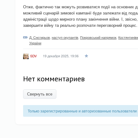
Отже, фактично так можуть розвиватися події на основних 
можливий сценарій зимової кампанії буде залежати від под
адміністрації щодо мирного плану закінчення війни. І, звісно
завершити війну та реально розпочати переговорний процес.
Д. Снєгирьов
,
наступ окупантів
,
Покровський напрямок
,
Костянтинів
України
19 декабря 2025, 19:06
SDV
Нет комментариев
Свернуть все
Только зарегистрированные и авторизованные пользователи 