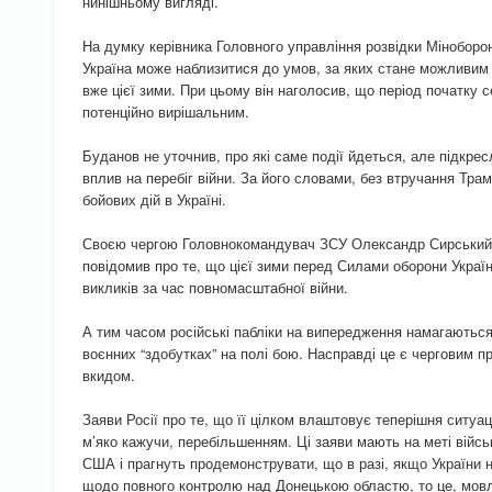
нинішньому вигляді.
На думку керівника Головного управління розвідки Міноборо
Україна може наблизитися до умов, за яких стане можливим
вже цієї зими. При цьому він наголосив, що період початку 
потенційно вирішальним.
Буданов не уточнив, про які саме події йдеться, але підкре
вплив на перебіг війни. За його словами, без втручання Тра
бойових дій в Україні.
Своєю чергою Головнокомандувач ЗСУ Олександр Сирський н
повідомив про те, що цієї зими перед Силами оборони Україн
викликів за час повномасштабної війни.
А тим часом російські пабліки на випередження намагаються
воєнних “здобутках” на полі бою. Насправді це є черговим 
вкидом.
Заяви Росії про те, що її цілком влаштовує теперішня ситуаці
м’яко кажучи, перебільшенням. Ці заяви мають на меті війсь
США і прагнуть продемонструвати, що в разі, якщо України н
щодо повного контролю над Донецькою областю, то це, мовл