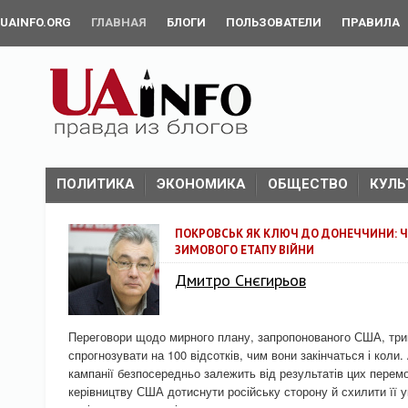
UAINFO.ORG
ГЛАВНАЯ
БЛОГИ
ПОЛЬЗОВАТЕЛИ
ПРАВИЛА
ПОЛИТИКА
ЭКОНОМИКА
ОБЩЕСТВО
КУЛЬ
ПОКРОВСЬК ЯК КЛЮЧ ДО ДОНЕЧЧИНИ: ЧО
ЗИМОВОГО ЕТАПУ ВІЙНИ
Дмитро Снєгирьов
Переговори щодо мирного плану, запропонованого США, трив
спрогнозувати на 100 відсотків, чим вони закінчаться і коли.
кампанії безпосередньо залежить від результатів цих перем
керівництву США дотиснути російську сторону й схилити її у