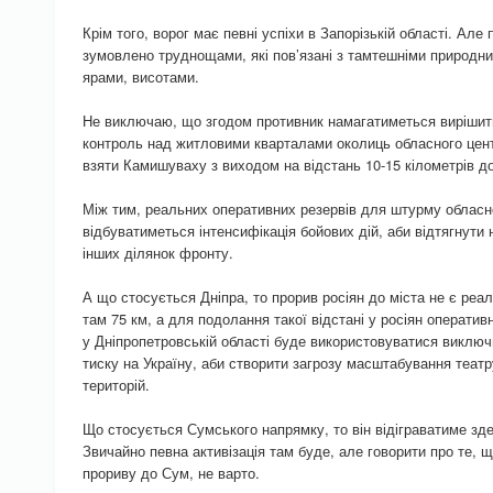
Крім того, ворог має певні успіхи в Запорізькій області. Ал
зумовлено труднощами, які пов’язані з тамтешніми природн
ярами, висотами.
Не виключаю, що згодом противник намагатиметься вирішит
контроль над житловими кварталами околиць обласного цент
взяти Камишуваху з виходом на відстань 10-15 кілометрів д
Між тим, реальних оперативних резервів для штурму обласно
відбуватиметься інтенсифікація бойових дій, аби відтягнути
інших ділянок фронту.
А що стосується Дніпра, то прорив росіян до міста не є реа
там 75 км, а для подолання такої відстані у росіян оператив
у Дніпропетровській області буде використовуватися виключ
тиску на Україну, аби створити загрозу масштабування теат
територій.
Що стосується Сумського напрямку, то він відіграватиме зд
Звичайно певна активізація там буде, але говорити про те, 
прориву до Сум, не варто.