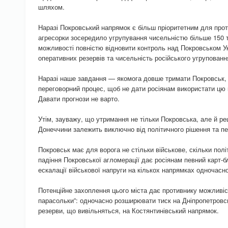
шляхом.
Наразі Покровський напрямок є більш пріоритетним для прот
агресорки зосередило угрупування чисельністю більше 150 т
можливості повністю відновити контроль над Покровськом Ук
оперативних резервів та чисельність російського угруповання
Наразі наше завдання — якомога довше тримати Покровськ, 
переговорний процес, щоб не дати росіянам використати цю к
Давати прогнози не варто.
Утім, зауважу, що утримання не тільки Покровська, але й ре
Донеччини залежить виключно від політичного рішення та пе
Покровськ має для ворога не стільки військове, скільки по
падіння Покровської агломерації дає росіянам певний карт-
ескалації військової напруги на кількох напрямках одночасно
Потенційне захоплення цього міста дає противнику можливіс
парасольки”: одночасно розширювати тиск на Дніпропетровсь
резерви, що вивільняться, на Костянтинівський напрямок.