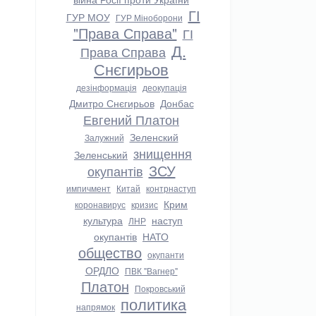
ГІ
ГУР МОУ
ГУР Міноборони
"Права Справа"
ГІ
Д.
Права Справа
Снєгирьов
дезінформація
деокупація
Дмитро Снєгирьов
Донбас
Евгений Платон
Зеленский
Залужний
знищення
Зеленський
ЗСУ
окупантів
импичмент
Китай
контрнаступ
Крим
коронавирус
кризис
культура
наступ
ЛНР
окупантів
НАТО
общество
окупанти
ОРДЛО
ПВК "Вагнер"
Платон
Покровський
политика
напрямок