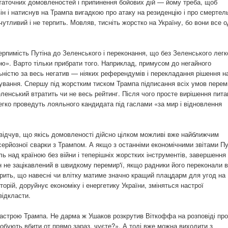
статочних домовленостей і припинення бойових дій — йому треба, щоб
ін і натиснув на Трампа вигадкою про атаку на резиденцію і про смертел
чутливий і не терпить. Мовляв, тисніть жорстко на Україну, бо вони все 
ерпимість Путіна до Зеленського і переконання, що без Зеленського легк
ю». Варто тільки прибрати того. Наприклад, примусом до негайного
ьністю за весь негатив — ніяких референдумів і перекладання рішення н
сування. Спершу під жорстким тиском Трампа підписання всіх умов перем
еленський втратить чи не весь рейтинг. Після чого просте вирішення пита
гко проведуть лояльного кандидата під гаслами «за мир і відновлення
н відчув, що якісь домовленості дійсно цілком можливі вже найближчим
 серйозної сварки з Трампом. А якщо з останніми економічними звітами Пу
ь над країною без війни і теперішніх жорстких інструментів, завершення
він не зацікавлений в швидкому перемир'ї, якщо радники його переконали в
вірить, що навесні чи влітку матиме значно кращий плацдарм для угод на
торій, доруйнує економіку і енергетику України, зміняться настрої
відкласти.
 настрою Трампа. Не дарма ж Ушаков розкрутив Віткоффа на розповіді про
робують вбити от прямо зараз, чуєте?». А тоді вже можна виходити з