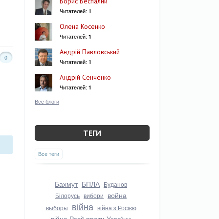
Борис Беспалий
Читателей:
1
Олена Косенко
Читателей:
1
Андрій Павловський
0
Читателей:
1
Андрій Сенченко
Читателей:
1
Все блоги
ТЕГИ
Все теги
Бахмут
БПЛА
Буданов
война
Білорусь
вибори
війна
выборы
війна з Росією
війна Росії проти України