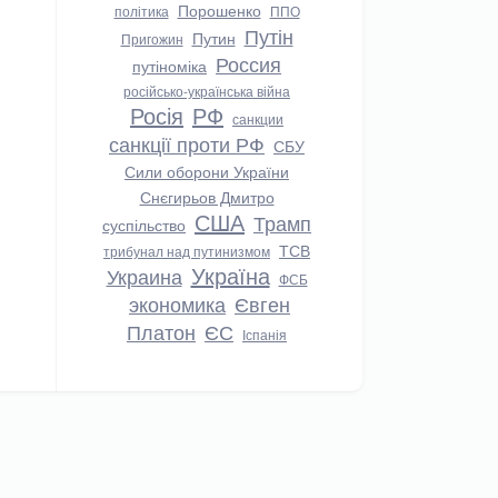
Порошенко
політика
ППО
Путін
Путин
Пригожин
Россия
путіноміка
російсько-українська війна
Росія
РФ
санкции
санкції проти РФ
СБУ
Сили оборони України
Снєгирьов Дмитро
США
Трамп
суспільство
ТСВ
трибунал над путинизмом
Україна
Украина
ФСБ
экономика
Євген
Платон
ЄС
Іспанія