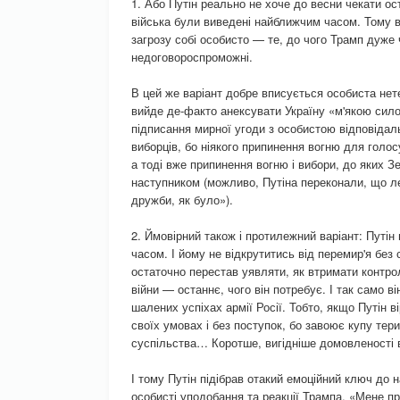
1. Або Путін реально не хоче до весни чекати о
війська були виведені найближчим часом. Тому в
загрозу собі особисто — те, до чого Трамп дуже 
недоговороспроможні.
В цей же варіант добре вписується особиста нет
вийде де-факто анексувати Україну «м'якою сило
підписання мирної угоди з особистою відповідал
виборців, бо ніякого припинення вогню для голо
а тоді вже припинення вогню і вибори, до яких З
наступником (можливо, Путіна переконали, що ле
дружби, як було»).
2. Ймовірний також і протилежний варіант: Путі
часом. І йому не відкрутитись від перемир'я без
остаточно перестав уявляти, як втримати контрол
війни — останнє, чого він потребує. І так само 
шалених успіхах армії Росії. Тобто, якщо Путін 
своїх умовах і без поступок, бо завоює купу тери
суспільства… Коротше, вигідніше домовленості 
І тому Путін підібрав отакий емоційний ключ до
особисті уподобання та реакції Трампа. «Мене п