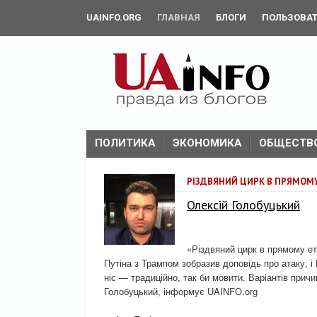
UAINFO.ORG
ГЛАВНАЯ
БЛОГИ
ПОЛЬЗОВА
ПОЛИТИКА
ЭКОНОМИКА
ОБЩЕСТВ
РІЗДВЯНИЙ ЦИРК В ПРЯМОМУ
Олексій Голобуцький
«Різдвяний цирк в прямому ет
Путіна з Трампом зобразив доповідь про атаку, і
ніс — традиційно, так би мовити. Варіантів прич
Голобуцький, інформує UAINFO.org