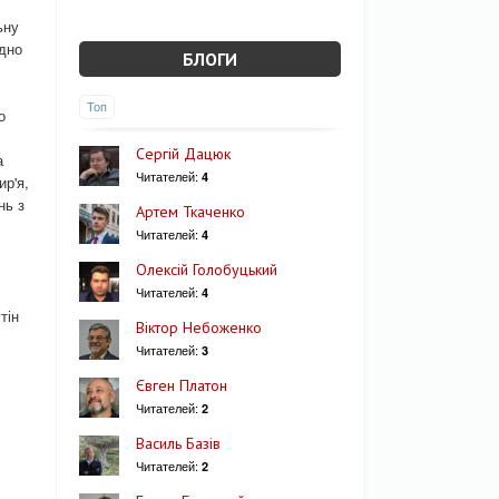
ьну
одно
БЛОГИ
Топ
о
Сергій Дацюк
а
Читателей:
4
ир'я,
нь з
Артем Ткаченко
Читателей:
4
Олексій Голобуцький
Читателей:
4
тін
Віктор Небоженко
Читателей:
3
Євген Платон
Читателей:
2
Василь Базів
Читателей:
2