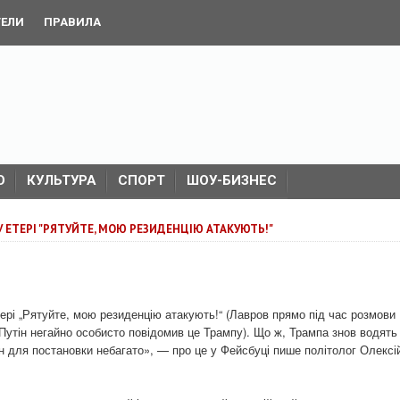
ТЕЛИ
ПРАВИЛА
О
КУЛЬТУРА
СПОРТ
ШОУ-БИЗНЕС
 ЕТЕРІ "РЯТУЙТЕ, МОЮ РЕЗИДЕНЦІЮ АТАКУЮТЬ!"
ері „Рятуйте, мою резиденцію атакують!“ (Лавров прямо під час розмови
 Путін негайно особисто повідомив це Трампу). Що ж, Трампа знов водять
ин для постановки небагато», — про це у Фейсбуці пише політолог Олексі