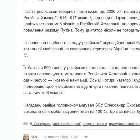
Навіть російський терорист Гіркін каже, що 2026 рік, на його
Російській імперії 1916-1917 років. І, відповідно, Гіркін про
навіть часткова мобілізація в Російській Федерації, це сприч
повалення режиму Путіна. Тому диктатор ніколи не погодитьс
Поповнення особового складу російської окупаційної армії б
тотальної мобілізації на окупованих територіях України і зал
К”.
Їх близько 500 тисяч у російських колоніях. Плюс, відповідно,
втрати перевищують можливості Російської Федерації в ком
один ресурс — іноземні найманці. Ось ці чотири категорії б
Федерація, щоб максимально відтягнути питання, пов’язане 
загальну мобілізацію.
Нагадаю, раніше головнокомандувач ЗСУ Олександр Сирський
виконала свій мобілізаційний план на 100 %. До лав військ б
Д. Снєгирьов
,
мобілізація в росії
,
спецконтингент
,
примусова мобіліза
20 января 2026, 09:42
SDV