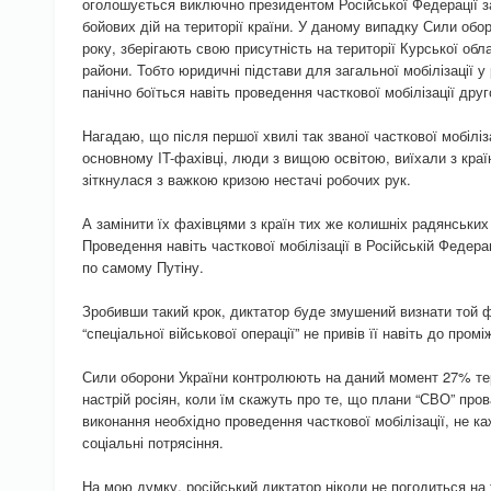
оголошується виключно президентом Російської Федерації з
бойових дій на території країни. У даному випадку Сили обор
року, зберігають свою присутність на території Курської обл
райони. Тобто юридичні підстави для загальної мобілізації у 
панічно боїться навіть проведення часткової мобілізації друг
Нагадаю, що після першої хвилі так званої часткової мобіліз
основному IT-фахівці, люди з вищою освітою, виїхали з країн
зіткнулася з важкою кризою нестачі робочих рук.
А замінити їх фахівцями з країн тих же колишніх радянськи
Проведення навіть часткової мобілізації в Російській Федер
по самому Путіну.
Зробивши такий крок, диктатор буде змушений визнати той фа
“спеціальної військової операції” не привів її навіть до пром
Сили оборони України контролюють на даний момент 27% тери
настрій росіян, коли їм скажуть про те, що плани “СВО” пров
виконання необхідно проведення часткової мобілізації, не к
соціальні потрясіння.
На мою думку, російський диктатор ніколи не погодиться на 