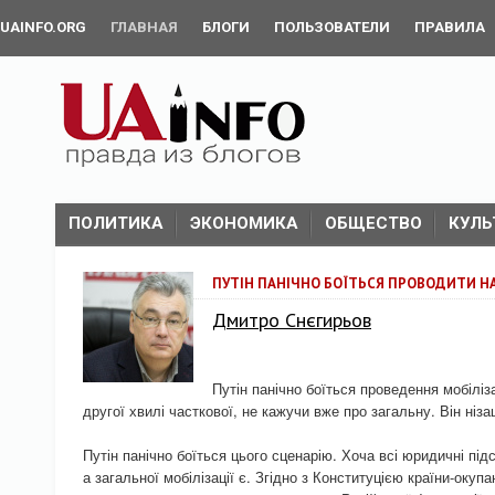
UAINFO.ORG
ГЛАВНАЯ
БЛОГИ
ПОЛЬЗОВАТЕЛИ
ПРАВИЛА
ПОЛИТИКА
ЭКОНОМИКА
ОБЩЕСТВО
КУЛЬ
ПУТІН ПАНІЧНО БОЇТЬСЯ ПРОВОДИТИ Н
Дмитро Снєгирьов
Путін панічно боїться проведення мобіліза
другої хвилі часткової, не кажучи вже про загальну. Він ніза
Путін панічно боїться цього сценарію. Хоча всі юридичні під
а загальної мобілізації є. Згідно з Конституцією країни-окупа