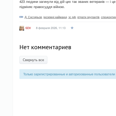
423 людини загинули від дій цих так званих ветеранів — і це
підміняє правосуддя війною.
Д. Снєгирьов
,
іноземні найманці
,
зс рф
,
втрати окупантів
,
спецконтин
8 февраля 2026, 11:13
SDV
Нет комментариев
Свернуть все
Только зарегистрированные и авторизованные пользователи 