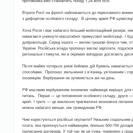
противника вже становлять понад 1,24 млн осіб.
Втрати Росії на фронті наближаються до переломного момент
з дефіцитом особового складу. В цілому армія РФ щомісяця 
Хоча Росія і має набагато більший мобілізаційний резерв, ні
намагався уникнути масштабної примусової мобілізації. І б
добровольців. Серед іншого — великі грошові бонуси тим, х
України. Російська влада пропонує високі зарплати, податкові
регіональні стимули, які в окремих випадках досягають деся
Після майже чотирьох років бойових дій Кремль намагаєтьс
способами. Пропонує звільнення з в’язниць ув’язненим і с
іноземцям. Вербування не зупиняється ані на день.
РФ масовим вербуванням іноземних найманців вирішує для 
питань. Перше — це поповнення особового складу, друге — 
армії. І третє — це виключно прагматичні економічні питан
можна набагато менше, ніж громадянам РФ.
Чим користуються російські окупанти? Низьким соціальним рі
плата, яка пропонується найманцям, близько 500-700 доларі
підписання договорів. У той час як ця сума, порівняно з гр