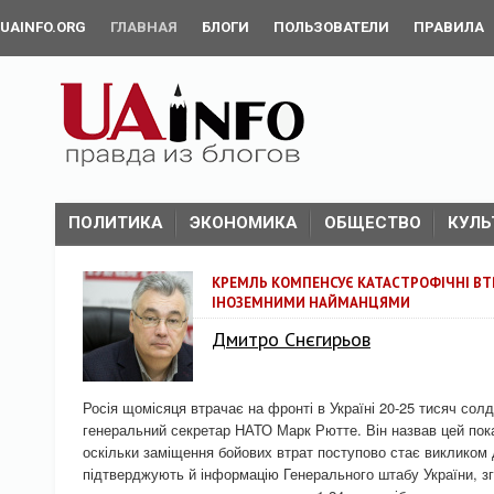
UAINFO.ORG
ГЛАВНАЯ
БЛОГИ
ПОЛЬЗОВАТЕЛИ
ПРАВИЛА
ПОЛИТИКА
ЭКОНОМИКА
ОБЩЕСТВО
КУЛЬ
КРЕМЛЬ КОМПЕНСУЄ КАТАСТРОФІЧНІ ВТР
ІНОЗЕМНИМИ НАЙМАНЦЯМИ
Дмитро Снєгирьов
Росія щомісяця втрачає на фронті в Україні 20-25 тисяч сол
генеральний секретар НАТО Марк Рютте. Він назвав цей пок
оскільки заміщення бойових втрат поступово стає викликом д
підтверджують й інформацію Генерального штабу України, згі