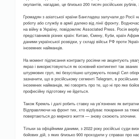
окупантів, нагадаю, це близько 200 тисяч російських рублів,
Громадян з азіатської країни Бангладеш залучали до Росії на
роботу або службу в армії далеко від лінії фронту. Водноч
на війну в Україну, повідомляє Associated Press. Росія верб
представників різних країн: Китаю, Ємену, Куби, країн Афри
даними української розвідки, у складі військ РФ проти Украї
іноземних найманців.
На момент підписання контракту росіяни не акцентують увагу
якраз і використовуються як основний контингент так званих
штурмових груп, які безуспішно штурмують позиції Сил обор
зазначити, що в російському сегменті Telegram, в російських
іноземних найманців, які говорять про те, що ні про яке бойо
професійну підготовку не йдеться.
Також Кремль і далі робить ставку на ув’язнених як витратни
Відправляючи на фронт тих, хто відбуває покарання за тяжкі
повертаються до мирного життя — знову скоюють злочини.
Тільки за офіційними даними, з 2022 року російські суди виз
бойових дій, з яких близько 900 проходили у справах про н