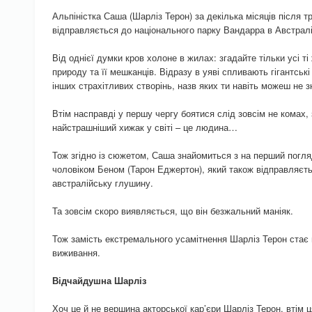
Альпіністка Саша (Шарліз Терон) за декілька місяців після тр
відправляється до національного парку Вандарра в Австралі
Від однієї думки кров холоне в жилах: згадайте тільки усі т
природу та її мешканців. Відразу в уяві спливають гігантські 
інших страхітливих створінь, назв яких ти навіть можеш не 
Втім насправді у першу чергу боятися слід зовсім не комах,
найстрашніший хижак у світі – це людина…
Тож згідно із сюжетом, Саша знайомиться з на перший погл
чоловіком Беном (Тарон Еджертон), який також відправляєть
австралійську глушину.
Та зовсім скоро виявляється, що він безжальний маніяк.
Тож замість екстремального усамітнення Шарліз Терон стає 
виживання.
Відчайдушна Шарліз
Хоч це й не вершина акторської кар’єри Шарліз Терон, втім 