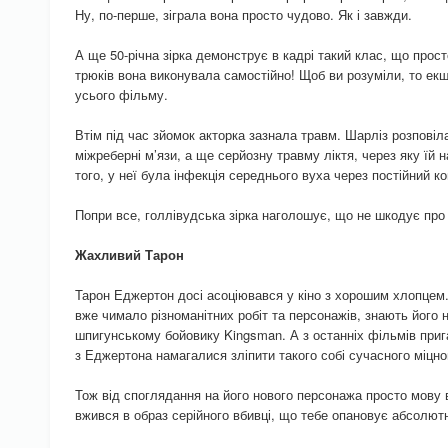
Ну, по-перше, зіграла вона просто чудово. Як і завжди.
А ще 50-річна зірка демонструє в кадрі такий клас, що прост
трюків вона виконувала самостійно! Щоб ви розуміли, то е
усього фільму.
Втім під час зйомок акторка зазнала травм. Шарліз розповіла
міжреберні м’язи, а ще серйозну травму ліктя, через яку їй 
того, у неї була інфекція середнього вуха через постійний ко
Попри все, голлівудська зірка наголошує, що не шкодує про 
Жахливий Тарон
Тарон Еджертон досі асоціювався у кіно з хорошим хлопцем.
вже чимало різноманітних робіт та персонажів, знають його
шпигунському бойовику Kingsman. А з останніх фільмів при
з Еджертона намагалися зліпити такого собі сучасного міцно
Тож від споглядання на його нового персонажа просто мову 
вжився в образ серійного вбивці, що тебе опановує абсолют