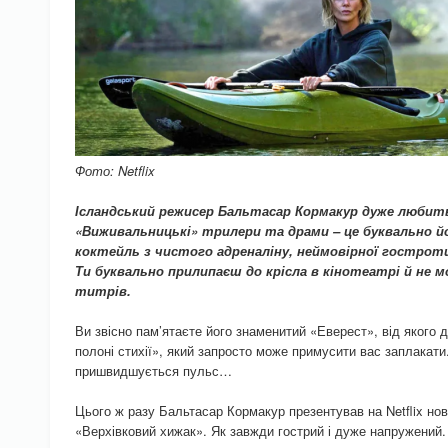
Фото: Netflix
Ісландський режисер Бальтасар Кормакур дуже любит
«Виживальницькі» трилери та драми – це буквально йо
коктейль з чистого адреналіну, неймовірної гостроти
Ти буквально прилипаєш до крісла в кінотеатрі й не 
титрів.
Ви звісно пам’ятаєте його знаменитий «Еверест», від якого д
полоні стихії», який запросто може примусити вас заплакати.
пришвидшується пульс…
Цього ж разу Бальтасар Кормакур презентував на Netflix но
«Верхівковий хижак». Як завжди гострий і дуже напружений.