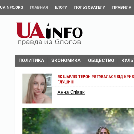
UAINFO.ORG
ГЛАВНАЯ
БЛОГИ
ПОЛЬЗОВАТЕЛИ
ПРАВИЛА
ПОЛИТИКА
ЭКОНОМИКА
ОБЩЕСТВО
КУЛЬ
ЯК ШАРЛІЗ ТЕРОН РЯТУВАЛАСЯ ВІД КРИ
ГЛУШИНІ
Анна Співак