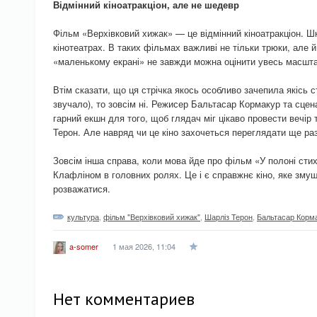
Відмінний кіноатракціон, але не шедевр
Фільм «Верхівковий хижак» — це відмінний кіноатракціон. Ш
кінотеатрах. В таких фільмах важливі не тільки трюки, але 
«маленькому екрані» не завжди можна оцінити увесь масштаб
Втім сказати, що ця стрічка якось особливо зачепила якісь 
звучало), то зовсім ні. Режисер Бальтасар Кормакур та сце
гарний екшн для того, щоб глядач міг цікаво провести вечір
Терон. Але навряд чи це кіно захочеться переглядати ще раз
Зовсім інша справа, коли мова йде про фільм «У полоні сти
Клафліном в головних ролях. Це і є справжнє кіно, яке змуш
розважатися.
культура
,
фільм "Верхівковий хижак"
,
Шарліз Терон
,
Бальтасар Корм
1 мая 2026, 11:04
a-somer
Нет комментариев