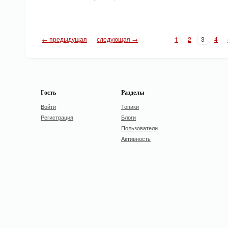
← предыдущая
следующая →
1
2
3
4
Гость
Разделы
Войти
Топики
Регистрация
Блоги
Пользователи
Активность