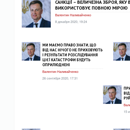
САНКЦІЇ – ВЕЛИЧЕЗНА ЗБРОЯ, ЯКУ
ВИКОРИСТОВУЄ ПОВНОЮ МІРОЮ
Валентин Наливайченко
8 декабря 2020, 19:24
МИ МАЄМО ПРАВО ЗНАТИ, ЩО
ВІД НАС НІЧОГО НЕ ПРИХОВУЮТЬ
І РЕЗУЛЬТАТИ РОЗСЛІДУВАННЯ
ЦІЄЇ КАТАСТРОФИ БУДУТЬ
ОПРИЛЮДНЕНІ
Валентин Наливайченко
26 сентября 2020, 17:31
ПР
ВІД
РУЙ
Вал
15 и