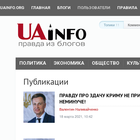
UAINFO.ORG
ГЛАВНАЯ
БЛОГИ
ПОЛЬЗОВАТЕЛИ
ПРАВИЛА
Топики
11
Коммен
ПОЛИТИКА
ЭКОНОМИКА
ОБЩЕСТВО
КУЛЬ
Публикации
ПРАВДУ ПРО ЗДАЧУ КРИМУ НЕ ПР
НЕМИНУЧЕ!
Валентин Наливайченко
18 марта 2021, 10:42