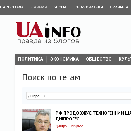
UAINFO.ORG
ГЛАВНАЯ
БЛОГИ
ПОЛЬЗОВАТЕЛИ
ПРАВИЛА
ПОЛИТИКА
ЭКОНОМИКА
ОБЩЕСТВО
КУЛЬ
Поиск по тегам
РФ ПРОДОВЖУЄ ТЕХНОГЕННИЙ ША
ДНІПРОГЕС
Дмитро Снєгирьов