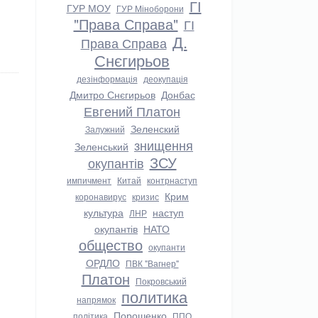
ГІ
ГУР МОУ
ГУР Міноборони
"Права Справа"
ГІ
Д.
Права Справа
Снєгирьов
дезінформація
деокупація
Дмитро Снєгирьов
Донбас
Евгений Платон
Зеленский
Залужний
знищення
Зеленський
ЗСУ
окупантів
импичмент
Китай
контрнаступ
Крим
коронавирус
кризис
культура
наступ
ЛНР
окупантів
НАТО
общество
окупанти
ОРДЛО
ПВК "Вагнер"
Платон
Покровський
политика
напрямок
Порошенко
політика
ППО