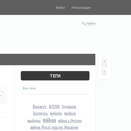
Войти
Регистрация
Найти
ТЕГИ
Все теги
Бахмут
БПЛА
Буданов
война
Білорусь
вибори
війна
выборы
війна з Росією
війна Росії проти України