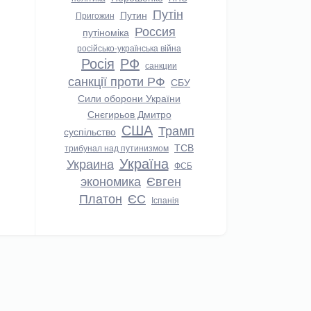
Путін
Путин
Пригожин
Россия
путіноміка
російсько-українська війна
Росія
РФ
санкции
санкції проти РФ
СБУ
Сили оборони України
Снєгирьов Дмитро
США
Трамп
суспільство
ТСВ
трибунал над путинизмом
Україна
Украина
ФСБ
экономика
Євген
Платон
ЄС
Іспанія