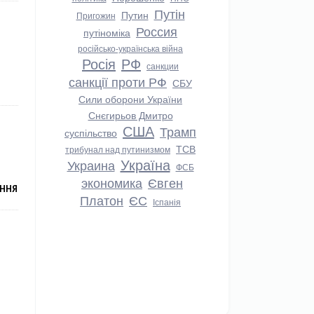
Путін
Путин
Пригожин
Россия
путіноміка
російсько-українська війна
Росія
РФ
санкции
санкції проти РФ
СБУ
Сили оборони України
Снєгирьов Дмитро
США
Трамп
суспільство
ТСВ
трибунал над путинизмом
Україна
Украина
ФСБ
экономика
Євген
АННЯ
Платон
ЄС
Іспанія