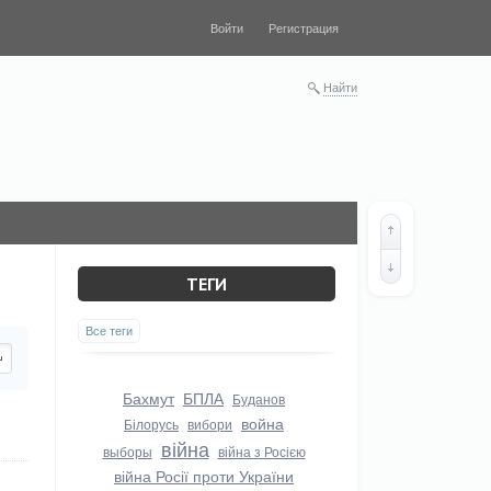
Войти
Регистрация
Найти
ТЕГИ
Все теги
Бахмут
БПЛА
Буданов
война
Білорусь
вибори
війна
выборы
війна з Росією
війна Росії проти України