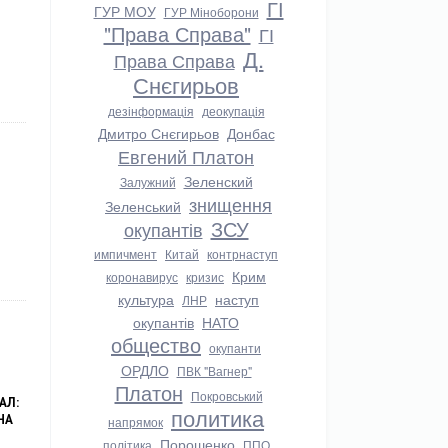
ГІ
ГУР МОУ
ГУР Міноборони
"Права Справа"
ГІ
Д.
Права Справа
Снєгирьов
дезінформація
деокупація
Дмитро Снєгирьов
Донбас
Евгений Платон
Зеленский
Залужний
знищення
Зеленський
ЗСУ
окупантів
импичмент
Китай
контрнаступ
Крим
коронавирус
кризис
культура
наступ
ЛНР
окупантів
НАТО
общество
окупанти
ОРДЛО
ПВК "Вагнер"
Платон
Покровський
АЛ:
политика
НА
напрямок
Порошенко
політика
ППО