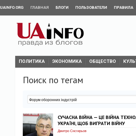
UAINFO.ORG
ГЛАВНАЯ
БЛОГИ
ПОЛЬЗОВАТЕЛИ
ПРАВИЛА
ПОЛИТИКА
ЭКОНОМИКА
ОБЩЕСТВО
КУЛЬ
Поиск по тегам
СУЧАСНА ВІЙНА — ЦЕ ВІЙНА ТЕХН
УКРАЇНІ, ЩОБ ВИГРАТИ ВІЙНУ
Дмитро Снєгирьов