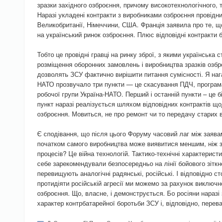
зразки західного озброєння, причому високотехнологічного, 
Наразі укладені контракти з виробниками озброєння провідн
Великобританії, Німеччини, США. Франція заявила про те, що
на український ринок озброєння. Плюс відповідні контракти 
Тобто це провідні гравці на ринку зброї, з якими українська
розміщення оборонних замовлень і виробництва зразків озбро
дозволять ЗСУ фактично вирішити питання сумісності. Я наг
НАТО прозвучало три пункти — це скасування ПДЧ, програма 
робочої групи Україна-НАТО. Перший і останній пункти – це 
пункт наразі реалізується шляхом відповідних контрактів щ
озброєння. Мовиться, не про ремонт чи то передачу старих в
Є сподівання, що після цього Форуму часовий лаг між заява
початком самого виробництва може виявитися меншим, ніж з
процесів? Це війна технологій. Тактико-технічні характерист
себе зарекомендували безпосередньо на лінії бойового зіткне
перевищують аналогічні радянські, російські. І відповідно с
протидіяти російській агресії ми можемо за рахунок виключн
озброєння. Що, власне, і демонструється. Бо росіяни нараз
характер контрбатарейної боротьби ЗСУ і, відповідно, перев