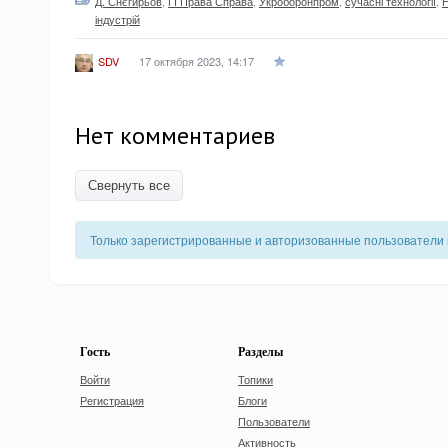
Д. Снєгирьов
,
ГІ Права Справа
,
Укроборонпром
,
сучасні технології
,
індустрій
17 октября 2023, 14:17
SDV
Нет комментариев
Свернуть все
Только зарегистрированные и авторизованные пользователи 
Гость
Разделы
Войти
Топики
Регистрация
Блоги
Пользователи
Активность