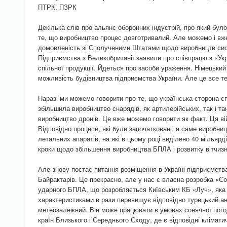
ПТРК, ПЗРК
Декілька слів про альянс оборонних індустрій, про який бу
те, що виробництво процес довготривалий. Але можемо і вже
домовленість зі Сполученими Штатами щодо виробництв сис
Підприємства з Великобританії заявили про співпрацю з «У
спільної продукції. Йдеться про засоби ураження. Німецький
можливість будівництва підприємства України. Але це все те
Наразі ми можемо говорити про те, що українська сторона с
збільшила виробництво снарядів, як артилерійських, так і т
виробництво дронів. Це вже можемо говорити як факт. Ця вій
Відповідно процеси, які були започатковані, а саме виробни
летальних апаратів, на які в цьому році виділено 40 мільярд
кроки щодо збільшення виробництва БПЛА і розвитку вітчиз
Але знову постає питання розміщення в Україні підприємств
Байрактарів. Це прекрасно, але у нас є власна розробка «Со
ударного БПЛА, що розробляється Київським КБ «Луч», яка 
характеристиками в рази перевищує відповідно турецький а
метеозалежний. Він може працювати в умовах сонячної пог
країн Близького і Середнього Сходу, де є відповідні кліматич