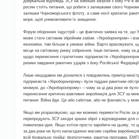
дзеркальна відповідь ЗСУ на зовнішні загрози з боку РФ в акв
росіян стоїть питання, що робити з залишками свого Чорном
залишки Чорноморського флоту, а саме носії крилатих раке
море, щоб унеможливити їх знищення.
Форум оборонних індустрій – це фактично заявка на те, що У
може стати світовим збройним хабом. «Укроборонпром» і вза
економіки, тим більше в умовах війни. Варто враховувати, щ
місце на світовому ринку озброєння. Інше питання, чому за 
щодо перенесення стратегічних підприємств «Укроборонпром
ризики завдання ракетних ударів з боку Російської Федерації
Лише нещодавно ми дізналися з повідомлень прем'єр-мініст
підприємств «Укроборонпрому» були піддані ракетним обстрі
мінімум, до «Укроборонпрому» – чому за ці два роки не бул
перенесення критично важливих виробництв для ЗСУ за межі 
питання. Війна йде. Це або саботаж, або не фаховість у мом
Якщо ми розраховуємо, що ми можемо перемогти Росію за ра
перепродують ЗСУ західні зразки зброї з відповідними для с
помилкова ідея. Якщо хотіли просто заробити на цьому, то ц
за два роки не було налагоджено масове серійне виробництв
всій буквально лінійці: безпілотники, ракетна програма, БМП