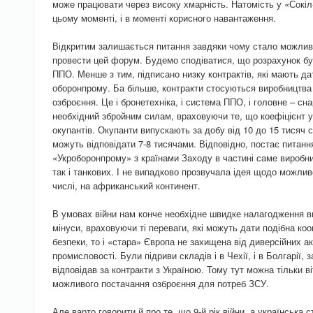
може працювати через високу хмарність. Натомість у «Сокіл-
цьому моменті, і в моменті корисного навантаження.
Відкритим залишається питання завдяки чому стало можливо 
провести цей форум. Будемо сподіватися, що розрахунок бу
ППО. Менше з тим, підписано низку контрактів, які мають да
оборонпрому. Ба більше, контракти стосуються виробництва
озброєння. Це і бронетехніка, і система ППО, і головне – сн
необхідний збройним силам, враховуючи те, що коефіцієнт у
окупантів. Окупанти випускають за добу від 10 до 15 тисяч с
можуть відповідати 7-8 тисячами. Відповідно, постає питан
«Укроборонпрому» з країнами Заходу в частині саме виробни
так і танкових. І не випадково прозвучала ідея щодо можлив
числі, на африканський континент.
В умовах війни нам конче необхідне швидке налагодження ви
мінуси, враховуючи ті переваги, які можуть дати подібна ко
безпеки, то і «стара» Європа не захищена від диверсійних а
промисловості. Були підриви складів і в Чехії, і в Болгарії,
відповідав за контракти з Україною. Тому тут можна тільки в
можливого постачання озброєння для потреб ЗСУ.
Але варто говорити й про те, що 9-й рік війни, а українська