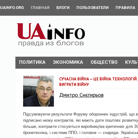
UAINFO.ORG
ГЛАВНАЯ
БЛОГИ
ПОЛЬЗОВАТЕЛИ
ПРАВИЛА
ПОЛИТИКА
ЭКОНОМИКА
ОБЩЕСТВО
КУЛЬ
СУЧАСНА ВІЙНА — ЦЕ ВІЙНА ТЕХНОЛОГІЙ
ВИГРАТИ ВІЙНУ
Дмитро Снєгирьов
Підсумовуючи результати Форуму оборонних індустрій, що в
підписано низку контрактів, які мають дати поштовх розвитк
більше, контракти стосуються виробництва критичних для ЗС
бронетехніка, і системи ППО, і головне — снаряди. Українс