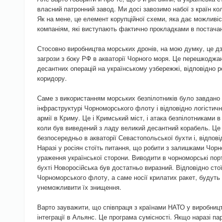
власний патронний завод. Ми досі завозимо набої з країн к
Як на мене, це елемент корупційної схеми, яка дає можливі
компаніям, які виступають фактично прокладками в постачан
Стосовно виробництва морських дронів, на мою думку, це дз
загрози з боку РФ в акваторії Чорного моря. Це перешкодж
десантних операцій на українському узбережжі, відповідно 
коридору.
Саме з використанням морських безпілотників було завдано 
інфраструктурі Чорноморського флоту і відповідно логістичні
армії в Криму. Це і Кримський міст, і атака безпілотниками в
коли був виведений з ладу великий десантний корабель. Це 
безпосередньо в акваторії Севастопольської бухти і, відпові
Наразі у росіян стоїть питання, що робити з залишками Чорн
ураження української сторони. Виводити в чорноморські пор
бухті Новоросійська був достатньо виразний. Відповідно сто
Чорноморського флоту, а саме носії крилатих ракет, будут
унеможливити їх знищення.
Варто зауважити, що співпраця з країнами НАТО у виробницт
інтеграції в Альянс. Це програма сумісності. Якщо наразі п