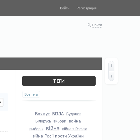
Войти
Регистрация
Найти
ТЕГИ
Все теги
Бахмут
БПЛА
Буданов
война
Білорусь
вибори
війна
выборы
війна з Росією
війна Росії проти України