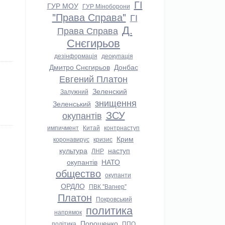
ГІ
ГУР МОУ
ГУР Міноборони
"Права Справа"
ГІ
Д.
Права Справа
Снєгирьов
дезінформація
деокупація
Дмитро Снєгирьов
Донбас
Евгений Платон
Зеленский
Залужний
знищення
Зеленський
ЗСУ
окупантів
импичмент
Китай
контрнаступ
Крим
коронавирус
кризис
культура
наступ
ЛНР
окупантів
НАТО
общество
окупанти
ОРДЛО
ПВК "Вагнер"
Платон
Покровський
политика
напрямок
Порошенко
політика
ППО