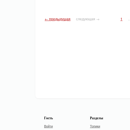
← предыдущая
следующая →
1
..
Гость
Разделы
Войти
Топики