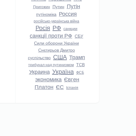
Путін
Путин
Пригожин
Россия
путіноміка
російсько-українська війна
Росія
РФ
санкции
санкції проти РФ
СБУ
Сили оборони України
Снєгирьов Дмитро
США
Трамп
суспільство
ТСВ
трибунал над путинизмом
Україна
Украина
ФСБ
экономика
Євген
Платон
ЄС
Іспанія