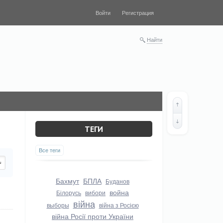
Войти
Регистрация
Найти
ТЕГИ
Все теги
Бахмут
БПЛА
Буданов
война
Білорусь
вибори
війна
выборы
війна з Росією
війна Росії проти України