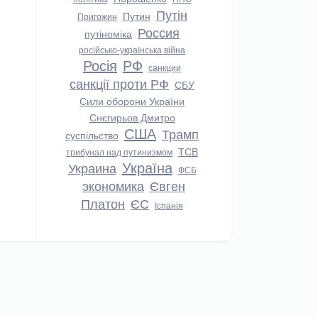
Путін
Путин
Пригожин
Россия
путіноміка
російсько-українська війна
Росія
РФ
санкции
санкції проти РФ
СБУ
Сили оборони України
Снєгирьов Дмитро
США
Трамп
суспільство
ТСВ
трибунал над путинизмом
Україна
Украина
ФСБ
экономика
Євген
Платон
ЄС
Іспанія