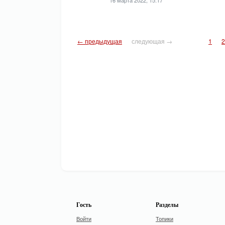
← предыдущая
следующая →
1
2
Гость
Разделы
Войти
Топики