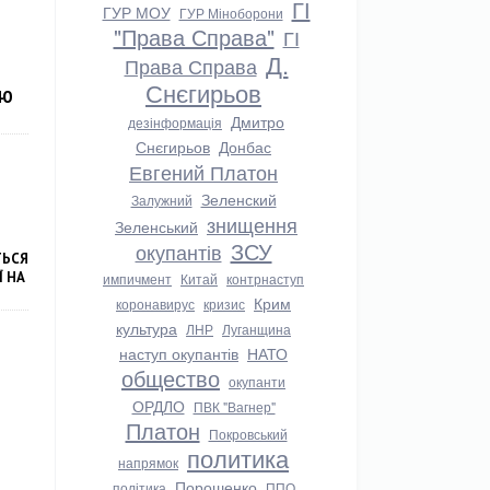
ГІ
ГУР МОУ
ГУР Міноборони
"Права Справа"
ГІ
Д.
Права Справа
Снєгирьов
40
Дмитро
дезінформація
Снєгирьов
Донбас
Евгений Платон
Зеленский
Залужний
знищення
Зеленський
ЗСУ
окупантів
ТЬСЯ
Ї НА
импичмент
Китай
контрнаступ
Крим
коронавирус
кризис
культура
ЛНР
Луганщина
наступ окупантів
НАТО
общество
окупанти
ОРДЛО
ПВК "Вагнер"
Платон
Покровський
политика
напрямок
Порошенко
політика
ППО