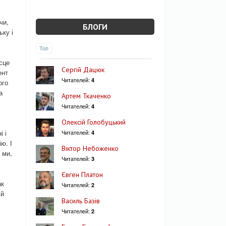
чи,
БЛОГИ
ьку і
Топ
ісце
Сергій Дацюк
ент
Читателей:
4
ого
а
Артем Ткаченко
Читателей:
4
Олексій Голобуцький
і і
Читателей:
4
ю. І
Віктор Небоженко
 ми,
Читателей:
3
Євген Платон
ак
Читателей:
2
 й
Василь Базів
Читателей:
2