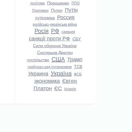
Порошенко
політика
ППО
Путін
Путин
Пригожин
Россия
путіноміка
російсько-українська війна
Росія
РФ
санкции
санкції проти РФ
СБУ
Сили оборони України
Снєгирьов Дмитро
США
Трамп
суспільство
ТСВ
трибунал над путинизмом
Україна
Украина
ФСБ
экономика
Євген
Платон
ЄС
Іспанія