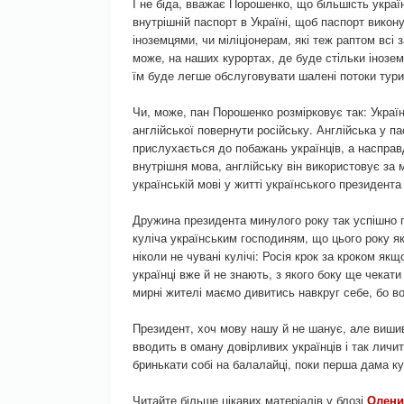
І не біда, вважає Порошенко, що більшість украї
внутрішній паспорт в Україні, щоб паспорт викон
іноземцями, чи міліціонерам, які теж раптом всі 
може, на наших курортах, де буде стільки інозем
їм буде легше обслуговувати шалені потоки тури
Чи, може, пан Порошенко розмірковує так: Україну
англійської повернути російську. Англійська у 
прислухається до побажань українців, а насправ
внутрішня мова, англійську він використовує за 
українській мові у житті українського президента
Дружина президента минулого року так успішно 
куліча українським господиням, що цього року як 
ніколи не чувані кулічі: Росія крок за кроком якщ
українці вже й не знають, з якого боку ще чекати
мирні жителі маємо дивитись навкруг себе, бо вор
Президент, хоч мову нашу й не шанує, але вишива
вводить в оману довірливих українців і так личит
бринькати собі на балалайці, поки перша дама ку
Читайте більше цікавих матеріалів у блозі
Олени