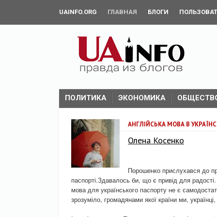
UAINFO.ORG
ГЛАВНАЯ
БЛОГИ
ПОЛЬЗОВА
ПОЛИТИКА
ЭКОНОМИКА
ОБЩЕСТВ
АНГЛІЙСЬКА МОВА В УКРАЇН
Олена Косенко
Порошенко прислухався до про
паспорті.Здавалось би, що є привід для радості
мова для українського паспорту не є самодоста
зрозуміло, громадянами якої країни ми, українці