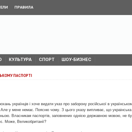
ТЕЛИ
ПРАВИЛА
О
КУЛЬТУРА
СПОРТ
ШОУ-БИЗНЕС
СЬКОМУ ПАСПОРТІ
хань українців і хоче видати указ про заборону російської в українсько
. Але у мене немає. Поясню чому. З цього указу випливає, що украінська
тньою. Власникам паспортів, заповнених однією державною мовою, не б
, є. Може, Великобританії?