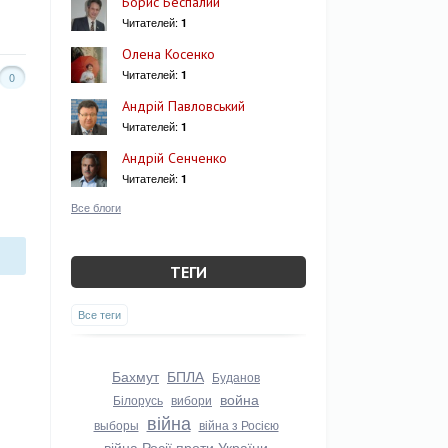
Борис Беспалий
Читателей:
1
Олена Косенко
Читателей:
1
0
Андрій Павловський
Читателей:
1
Андрій Сенченко
Читателей:
1
Все блоги
ТЕГИ
Все теги
Бахмут
БПЛА
Буданов
война
Білорусь
вибори
війна
выборы
війна з Росією
війна Росії проти України