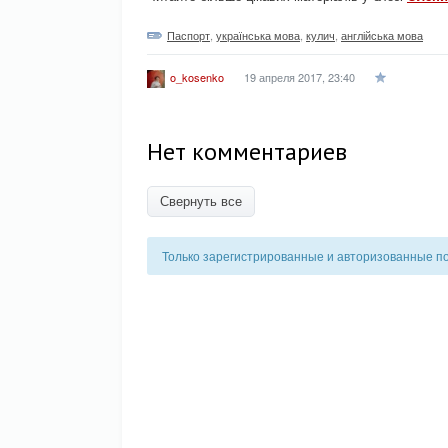
Паспорт
,
українська мова
,
кулич
,
англійська мова
19 апреля 2017, 23:40
o_kosenko
Нет комментариев
Свернуть все
Только зарегистрированные и авторизованные п