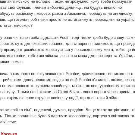
нців англійською не володіє. Також не зрозуміло, кому треба показувати
ував свої функції: членам виборчих дільниць, які будуть виключно
забудуть російську і масово, разом з Аваковим, перейдуть на англійську, 
ців, що готельні робітники просто не встигатимуть переходити на українс
стів англійською?
 рано чи пізно треба віддавати Росії і тоді тільки треба буде знову на м
паспортах суто для окозамилювання, для створення видимості, що презид
ді президент російською користується у повсякденному житті, тобто це й
межами країни, тобто англійська- зовнішня мова для президента України, 
 місця немає.
почала компанію по «окулічіванню» України, даючи рецепт великоднього
гриби після дощу невідомо звідки по всій Україні з'явились ніколи незнан
о не маслєніцею то кулічем завойовує, мітить, як пес, українську територі
 наступу. Тільки наші козаки на Сході бачать свого ворога через приціл, а
ог скрізь сіє своє отруєне насіння у надії, що десь таки й зійде.
нки собі та сім'ї, недешеві, думаю, придбав. Бо це ж так патріотично, т
ь. Тільки порядніше було б одягнути косоворотку, картуза з квіточкою та
лічі пече.
 Косенко