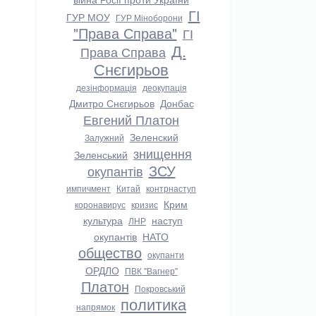
ГІ
ГУР МОУ
ГУР Міноборони
"Права Справа"
ГІ
Д.
Права Справа
Снєгирьов
дезінформація
деокупація
Дмитро Снєгирьов
Донбас
Евгений Платон
Зеленский
Залужний
знищення
Зеленський
ЗСУ
окупантів
импичмент
Китай
контрнаступ
Крим
коронавирус
кризис
культура
наступ
ЛНР
окупантів
НАТО
общество
окупанти
ОРДЛО
ПВК "Вагнер"
Платон
Покровський
политика
напрямок