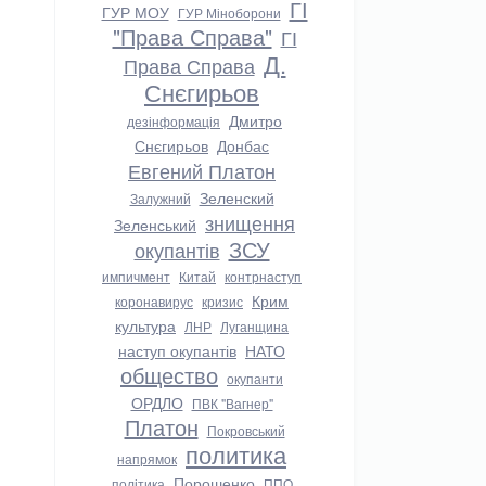
ГІ
ГУР МОУ
ГУР Міноборони
"Права Справа"
ГІ
Д.
Права Справа
Снєгирьов
Дмитро
дезінформація
Снєгирьов
Донбас
Евгений Платон
Зеленский
Залужний
знищення
Зеленський
ЗСУ
окупантів
импичмент
Китай
контрнаступ
Крим
коронавирус
кризис
культура
ЛНР
Луганщина
наступ окупантів
НАТО
общество
окупанти
ОРДЛО
ПВК "Вагнер"
Платон
Покровський
политика
напрямок
Порошенко
політика
ППО