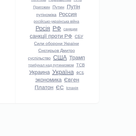
Путін
Путин
Пригожин
Россия
путіноміка
російсько-українська війна
Росія
РФ
санкции
санкції проти РФ
СБУ
Сили оборони України
Снєгирьов Дмитро
США
Трамп
суспільство
ТСВ
трибунал над путинизмом
Україна
Украина
ФСБ
экономика
Євген
Платон
ЄС
Іспанія