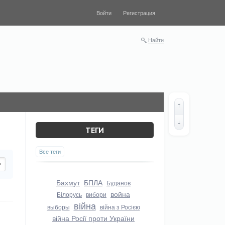
Войти
Регистрация
Найти
ТЕГИ
Все теги
Бахмут
БПЛА
Буданов
война
Білорусь
вибори
війна
выборы
війна з Росією
війна Росії проти України