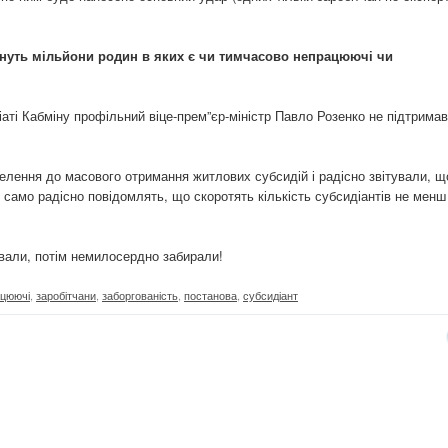
нуть мільйони родин в яких є чи тимчасово непрацюючі чи
аті Кабміну профільний віце-прем”єр-міністр Павло Розенко не підтримав
елення до масового отримання житлових субсидій і радісно звітували, щ
 само радісно повідомлять, що скоротять кількість субсидіантів не менш
вали, потім немилосердно забирали!
цюючі
,
заробітчани
,
заборгованість
,
постанова
,
субсидіант