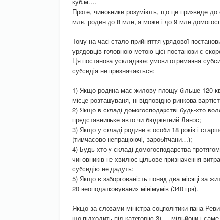
куб.м.…
Проте, чиновники розуміють, що це призведе до с
млн. родин до 8 млн, а може і до 9 млн домогос
Тому на часі стало прийняття урядової постано
урядовців головною метою цієї постанови є скор
Ця постанова ускладнює умови отримання субси
субсидія не призначається:
1) Якщо родина має жилову площу більше 120 кв.
місце розташуваня, ні відповідно ринкова вартіст
2) Якщо в складі домогосподарстві будь-хто во
представницьке авто чи бюджетний Ланос;
3) Якщо у складі родини є особи 18 років і старш
(тимчасово непрацюючі, заробітчани…);
4) Будь-хто у складі домогосподарства протягом
чиновників не хвилює цільове призначення витр
субсидію не дадуть:
5) Якщо є заборгованість понад два місяці за ж
20 неоподатковуваних мінімумів (340 грн).
Якщо за словами міністра соцполітики пана Реви р
що підходить під категорію 3) — мільйони і саме