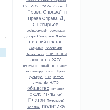
ГІ
ГУР МОУ
ГУР Міноборони
"Права Справа"
ГІ
Д.
о
Права Справа
ь
Снєгирьов
дезінформація
деокупація
Дмитро Снєгирьов
Донбас
0
Евгений Платон
Зеленский
Залужний
знищення
Зеленський
ЗСУ
окупантів
импичмент
Китай
контрнаступ
Крим
коронавирус
кризис
культура
наступ
ЛНР
окупантів
НАТО
общество
окупанти
ОРДЛО
ПВК "Вагнер"
Платон
Покровський
политика
напрямок