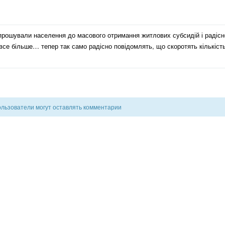
запрошували населення до масового отримання житлових субсидій і радісн
 все більше… тепер так само радісно повідомлять, що скоротять кількіст
ользователи могут оставлять комментарии