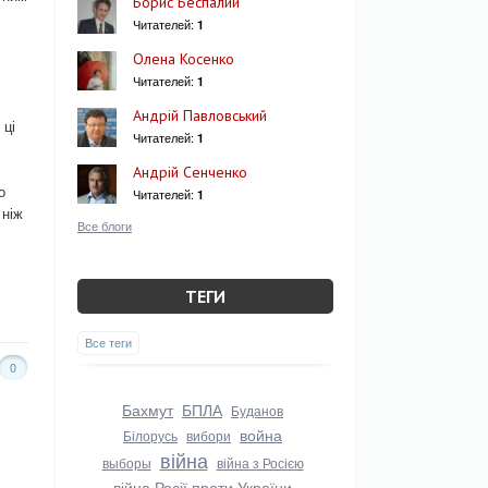
Борис Беспалий
Читателей:
1
Олена Косенко
Читателей:
1
Андрій Павловський
 ці
Читателей:
1
Андрій Сенченко
о
Читателей:
1
 ніж
Все блоги
ТЕГИ
Все теги
0
Бахмут
БПЛА
Буданов
война
Білорусь
вибори
війна
выборы
війна з Росією
війна Росії проти України