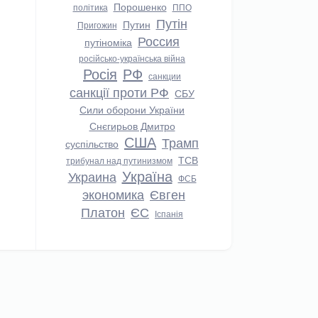
Порошенко
політика
ППО
Путін
Путин
Пригожин
Россия
путіноміка
російсько-українська війна
Росія
РФ
санкции
санкції проти РФ
СБУ
Сили оборони України
Снєгирьов Дмитро
США
Трамп
суспільство
ТСВ
трибунал над путинизмом
Україна
Украина
ФСБ
экономика
Євген
Платон
ЄС
Іспанія