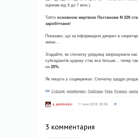
оцінкам від 5 до 7 млн.).
Тобто
основною жертвою Постанови N 329 ста
заробітчани!
Показаво, що за інформацією джерел в секретарі
зміни…
Згадайте, як спочатку урядовці запрошували нас
субсидіантів щороку стає все більше… тепер так
на
20%
.
Як пишуть у соцмережах: Спочатку щедро розда
Субсидії
,
держбюджет
,
Гройсман
,
Рева
,
Розенко
,
напра
11 мая 2018, 22:06
a_pavlovskyi
3 комментария