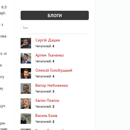
 6,5
дії.
БЛОГИ
 з
Топ
лова
Сергій Дацюк
Читателей:
4
є ні
Артем Ткаченко
Читателей:
4
це
Олексій Голобуцький
ату
Читателей:
4
Віктор Небоженко
му
Читателей:
3
Євген Платон
щує
Читателей:
2
Василь Базів
Читателей:
2
дин
тним