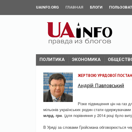
UAINFO.ORG
ГЛАВНАЯ
БЛОГИ
ПОЛЬЗОВА
ПОЛИТИКА
ЭКОНОМИКА
ОБЩЕСТВ
ЖЕРТВОЮ УРЯДОВОЇ ПОСТАН
Андрій Павловський
Різке підвищення цін на газ 
мільонів українських родин стати одержувачами 
млрд. грн
. (для порівняння у 2014 році було вит
В Уряді за словами Гройсмана обговорюється чер