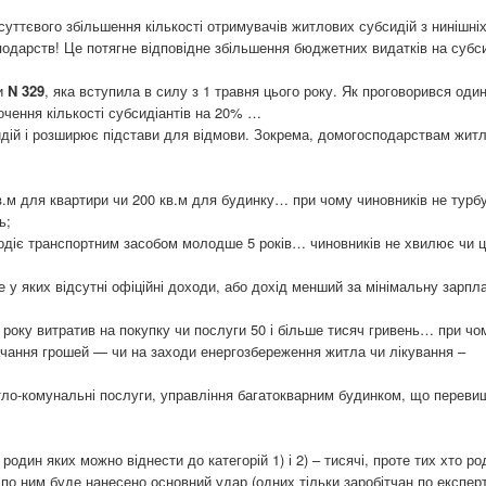
уттєвого збільшення кількості отримувачів житлових субсидій з нинішніх
подарств! Це потягне відповідне збільшення бюджетних видатків на субси
ви
N 329
, яка вступила в силу з 1 травня цього року. Як проговорився один
очення кількості субсидіантів на 20% …
дій і розширює підстави для відмови. Зокрема, домогосподарствам жит
м для квартири чи 200 кв.м для будинку… при чому чиновників не турбу
ь;
лодіє транспортним засобом молодше 5 років… чиновників не хвилює чи 
е у яких відсутні офіційні доходи, або дохід менший за мінімальну зарпл
 року витратив на покупку чи послуги 50 і більше тисяч гривень… при чо
ачання грошей — чи на заходи енергозбереження житла чи лікування –
итло-комунальні послуги, управління багатокварним будинком, що переви
один яких можно віднести до категорій 1) і 2) – тисячі, проте тих хто ро
 по ним буде нанесено основний удар (одних тільки заробітчан по експер