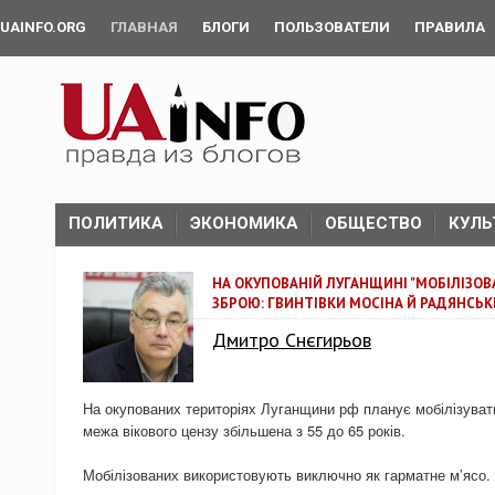
UAINFO.ORG
ГЛАВНАЯ
БЛОГИ
ПОЛЬЗОВАТЕЛИ
ПРАВИЛА
ПОЛИТИКА
ЭКОНОМИКА
ОБЩЕСТВО
КУЛЬ
НА ОКУПОВАНІЙ ЛУГАНЩИНІ "МОБІЛІЗО
ЗБРОЮ: ГВИНТІВКИ МОСІНА Й РАДЯНСЬКІ
Дмитро Снєгирьов
На окупованих територіях Луганщини рф планує мобілізувати
межа вікового цензу збільшена з 55 до 65 років.
Мобілізованих використовують виключно як гарматне м’ясо.