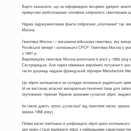
Варто зазначити, що за інформацією місцевих джерел аналіт
примусово мобілізованих чоловіків озброюють гвинтівками ще
Наразі задокументовані факти озброєння „ополчення“ так зв
Мосіна.
Гвинтівка Мосіна — магазинна військова гвинтівка, яку вико
Російської імперії і колишнього СРСР. Гвинтівка Мосіна у рі
з 1891 р.
Виробництво гвинтівок Мосіна розпочали в росії у 1892 році 
Сестрорецька. Але через обмежені виробничі потужності рос
тисяч рушниць надали французькій зброярні Manufacture Natio
Ця зброя залишилася на складах колишньої радянської армії
їй не вистачає власної матеріально-технічної бази для забез
окупованих теренах України зразками сучасної зброї, видают
Їм також дають трохи „сучасніші“ від гвинтівок каски, зразк
зразка 1968 року).
Поява каски пов'язана із уніфікацією зброї країн колишньог
цих країн стали відбирати зброї з найкращими характеристи