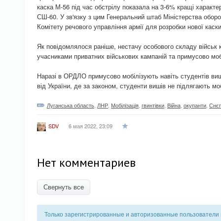
каска М-56 під час обстрілу показала на 3-6% кращі характ
СШ-60. У зв'язку з цим Генеральний штаб Міністерства обор
Комітету речового управління армії для розробки нової каски
Як повідомлялося раніше, нестачу особового складу військ
учасниками приватних військових кампаній та примусово м
Наразі в ОРДЛО примусово мобілізують навіть студентів вищ
від України, де за законом, студенти вишів не підлягають моб
Луганська область
,
ЛНР
,
Мобілізація
,
гвинтівки
,
Війна
,
окупанти
,
Снєг
6 мая 2022, 23:09
SDV
Нет комментариев
Свернуть все
Только зарегистрированные и авторизованные пользователи 