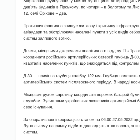
Зафіксовані руйнування у містах Луганщини: чотирнадцять 
дев’ять будинків в Гірському, по чотири – в Золотому та Ли
12, селі Оріхове – два.
Противник фактично знищує житлову і критичну інфраструк
авіаудари та обстрілюючи населені пункти з усіх видів озброє
систем залпового вогню.
Днями, місцевими джерелами аналітичного відділу ГІ «Прав
координати російських артилерійських батерєй гаубиць Д-30,
кварталів населених пунктів, що знаходяться під контролем
Д-30 — причіпна гаубиця калібру 122-мм. Гаубиця належить
артилерійських систем післявоєнного періоду. В народі носи
Місцевим рухом спротиву координати ворожих батарей були 
службам. Зусиллями українських захисників артилерійські б
своє існування.
За оперативною інформацією станом на 06.00 27.05.2022 щод
Луганському напрямку відбито дванадцять атак ворога, знищ
систем.