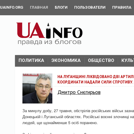
UAINFO.ORG
ГЛАВНАЯ
БЛОГИ
ПОЛЬЗОВАТЕЛИ
ПРАВИЛА
ПОЛИТИКА
ЭКОНОМИКА
ОБЩЕСТВО
КУЛЬ
НА ЛУГАНЩИНІ ЛІКВІДОВАНО ДВІ АРТИЛЕ
КООРДИНАТИ НАДАЛИ СИЛИ СПРОТИВУ.
Дмитро Снєгирьов
За минулу добу, 27 травня, обстрілів російських військ зазн
Донецькій і Луганській областях. Російські воєнні злочинці 
людей, ще щонайменше 5 осіб поранено.