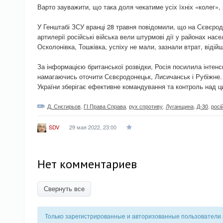
Варто зауважити, що така доля чекатиме усіх їхніх «колег», 
У Генштабі ЗСУ вранці 28 травня повідомили, що на Сєвєро
артилерії російські війська вели штурмові дії у районах нас
Осколонівка, Тошківка, успіху не мали, зазнали втрат, відійш
За інформацією британської розвідки, Росія посилила інтенси
намагаючись оточити Сєвєродонецьк, Лисичанськ і Рубіжне.
України зберігає ефективне командування та контроль над 
Д. Снєгирьов
,
ГІ Права Справа
,
рух спротиву
,
Луганщина
,
Д-30
,
росі
29 мая 2022, 23:00
SDV
Нет комментариев
Свернуть все
Только зарегистрированные и авторизованные пользователи 